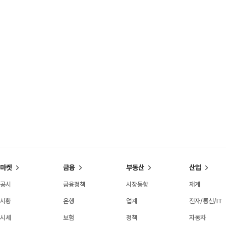
마켓
금융
부동산
산업
공시
금융정책
시장동향
재계
시황
은행
업계
전자/통신/IT
시세
보험
정책
자동차