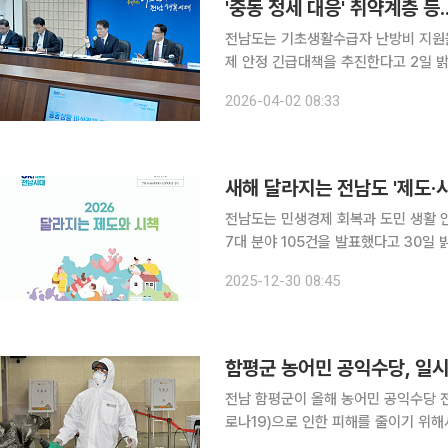
'중동 정세 대응' 취약계층 등
전남도는 기초생활수급자 난방비 지원을
제 안정 긴급대책을 추진한다고 2일 밝혔다. 실제 취약계층·농어민·소상공인, 중소
석유화학·철강 산업 등에 예비비 83억
2026-04-02 08:33
새해 달라지는 전남도 '제도·
전남도는 민생경제 회복과 도민 생활 안
7대 분야 105건을 발표했다고 30일 밝혔다. 도는 일자리·경제 분야의 경우 노란우
금을 월 2만원에서 3만원으로 인상하
2025-12-30 08:45
다. 산업불황으로 산업위기 선제대응
함평군 농어민 공익수당, 일시
전남 함평군이 올해 농어민 공익수당 
로나19)으로 인한 피해를 줄이기 위해서다. 함평군은 농어민공익수당위원회를 열고 
정했다. 이와 더불어 올해 상·하반기