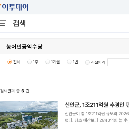
검색
전체
1주
1개월
1년
직접입력
검색결과 총
6
건
신안군, 1조211억원 추경안
신안군이 총 1조211억원 규모의 20
했다. 당초 예산보다 2840억원 늘어
이번 추경안에는 농어민 공익수당 50억