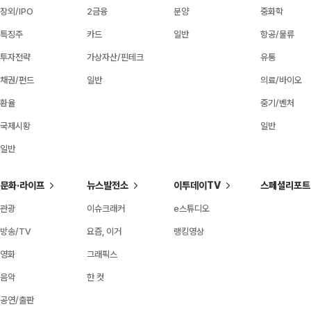
장외/IPO
2금융
분양
중화학
특징주
카드
일반
항공/물류
투자전략
가상자산/핀테크
유통
채권/펀드
일반
의료/바이오
환율
중기/벤처
국제시황
일반
일반
문화·라이프
뉴스발전소
이투데이TV
스페셜리포트
관광
이슈크래커
e스튜디오
방송/TV
요즘, 이거
랭킹영상
영화
그래픽스
음악
한 컷
공연/출판