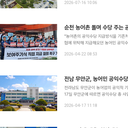
2026-07-16 10:06
30억원, 버스 공영제 및 여객선 운임 
순천 농어촌 돌며 수당 주는 공
"농어촌의 공익수당 지급방식을 기존처럼 농협위탁으
협에 위탁해 지급해오던 농어민 공익수
근 강하게 반발하고 나섰다. 행정책임성과 편의성를 내세운 시의 결정에 대해 일선 공무원들은 "현
2026-04-22 08:53
전남 무안군, 농어민 공익수당
전라남도 무안군이 농어업의 공익적 기
17일 무안군에 따르면 공익수당 총 사
해 읍면별 일정에 따라 지급된다. 지급 
2026-04-17 11:18
다. 올해 지급액은 지난해보다 10만원