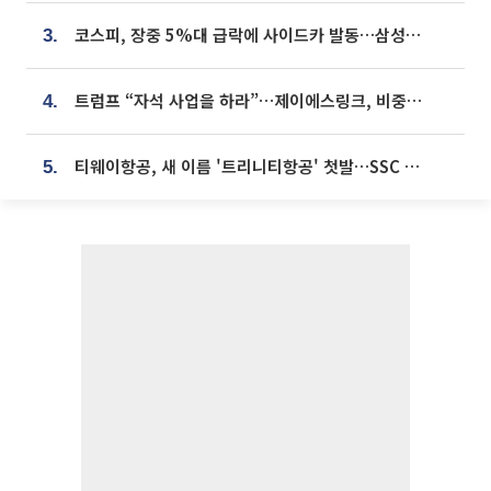
코스피, 장중 5%대 급락에 사이드카 발동…삼성·SK 동반 폭락
3.
트럼프 “자석 사업을 하라”…제이에스링크, 비중국 영구자석 공급망 구축 속도
4.
티웨이항공, 새 이름 '트리니티항공' 첫발…SSC 전략 본격화
5.