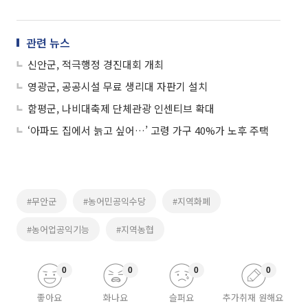
관련 뉴스
신안군, 적극행정 경진대회 개최
영광군, 공공시설 무료 생리대 자판기 설치
함평군, 나비대축제 단체관광 인센티브 확대
‘아파도 집에서 늙고 싶어…’ 고령 가구 40%가 노후 주택
#무안군
#농어민공익수당
#지역화폐
#농어업공익기능
#지역농협
0
0
0
0
좋아요
화나요
슬퍼요
추가취재 원해요