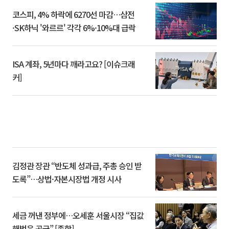
코스피, 4% 하락에 6270선 마감…삼전
·SK하닉 '와르르' 각각 6%·10%대 급락
ISA 계좌, 5년마다 깨라고요? [이슈크래
커]
김정관 장관 “반도체 성과급, 주총 승인 받
도록”…상법·자본시장법 개정 시사
세금 꺼낸 정부에…오세훈 서울시장 “집값
해법은 공급” [종합]