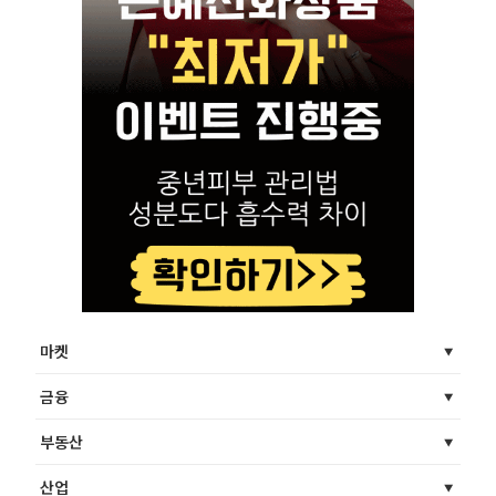
마켓
금융
부동산
산업