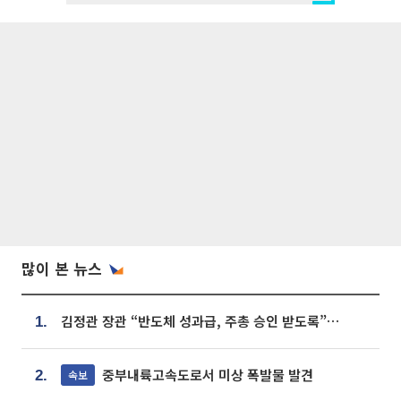
많이 본 뉴스
김정관 장관 “반도체 성과급, 주총 승인 받도록”…상법·자본시장법 개정 시사
1.
중부내륙고속도로서 미상 폭발물 발견
속보
2.