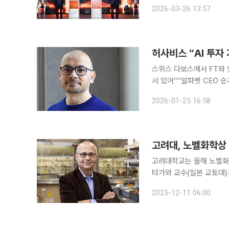
랫폼을 만들겠다는 구상이다. 이번 행사는 국내외 과학·기술 전문가와 학계, 산업계 
2026-03-26 13:57
를 맞대고 미래를 이끌 
허사비스 “AI 투자
스위스 다보스에서 FT와 
서 있어”“알파벳 CEO 승계에는 관심 없다” 구글 딥마인드
학상 수상자인 데미스 허사
2026-01-25 16:58
럼 보인다고 경고했다고 파
고려대, 노벨화학상
고려대학교는 올해 노벨화학
타가와 교수(일본 교토대)
에너지·환경·바이오 융합 연구를 수행
2025-12-11 06:00
(MOF) 분야를 개척·발