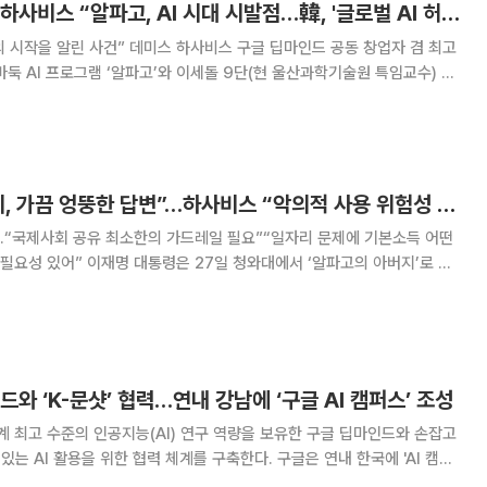
알파고 대국 10년⋯하사비스 “알파고, AI 시대 시발점…韓, '글로벌 AI 허브' 잠재력 충분”
 하사비스 구글 딥마인드 공동 창업자 겸 최고
 바둑 AI 프로그램 ‘알파고’와 이세돌 9단(현 울산과학기술원 특임교수) 간
가했다. 이들은 29일 서울 중구 웨스틴조선호텔에서 열린 ‘구글 포 코리
16년 알파고 대국 이후
이 대통령 “제미나이, 가끔 엉뚱한 답변”…하사비스 “악의적 사용 위험성 있어”
…“국제사회 공유 최소한의 가드레일 필요”“일자리 문제에 기본소득 어떤
 청와대에서 ‘알파고의 아버지’로 불
 딥마인드 공동창업자 겸 대표(CEO)를 만나 인공지능(AI) 활용과 안전
특히 이 대통령과 하사비스 CEO는
드와 ‘K-문샷’ 협력…연내 강남에 ‘구글 AI 캠퍼스’ 조성
최고 수준의 인공지능(AI) 연구 역량을 보유한 구글 딥마인드와 손잡고
 있는 AI 활용을 위한 협력 체계를 구축한다. 구글은 연내 한국에 'AI 캠퍼
 안전 분야까지 전방위적인 공동 연구를 진행할 예정이다. 27일 배경훈