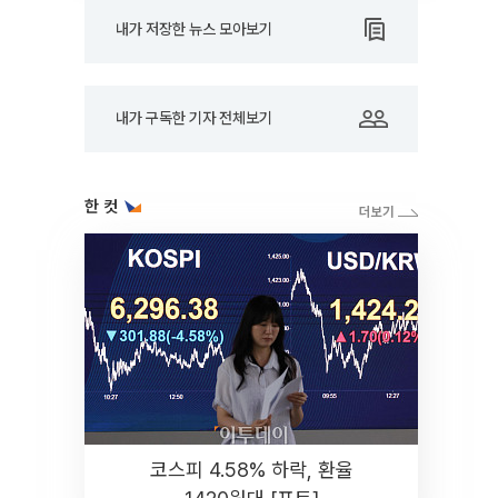
내가 저장한 뉴스 모아보기
내가 구독한 기자 전체보기
한 컷
코스피 4.58% 하락, 환율