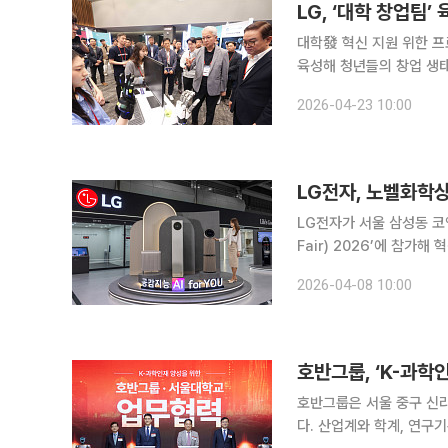
LG, ‘대학 창업팀’
대학發 혁신 지원 위한 프로그램 신설
육성해 청년들의 창업 생태계 확장에 나선다. LG는 마
행사인 ‘슈퍼스타트 데이 2
2026-04-23 10:00
로 점찍은 ABC(AI, 바이
LG전자, 노벨화학상
LG전자가 서울 삼성동 코
Fair) 2026’에 참가
LG전자는 이번 전시에서
2026-04-08 10:00
격체(MOF) 소재를 적용
호반그룹, ‘K-과학
호반그룹은 서울 중구 신라
다. 산업계와 학계, 연구