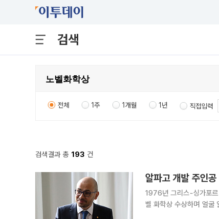
검색
전체
1주
1개월
1년
직접입력
검색결과 총
193
건
알파고 개발 주인공
1976년 그리스-싱가포르
벨 화학상 수상하며 얼굴 알려구글 
‘전설’로 통했던 수석과학