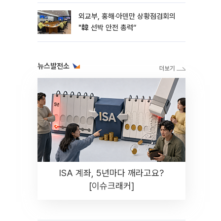
라"
외교부, 홍해·아덴만 상황점검회의
"韓 선박 안전 총력“
뉴스발전소
ISA 계좌, 5년마다 깨라고요?
[이슈크래커]