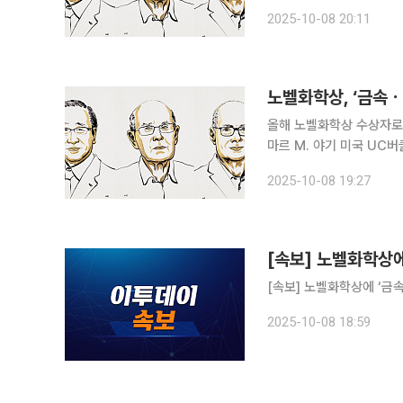
일(현지시간) 기타가와 스
2025-10-08 20:11
미국 UC버클리대 교수를
노벨화학상, ‘금속ㆍ
올해 노벨화학상 수상자로 
마르 M. 야기 미국 UC버클리대 교수가 선정됐다
금속·유기 골격체를 개발한
2025-10-08 19:27
[속보] 노벨화학상에
[속보] 노벨화학상에 ‘금
2025-10-08 18:59