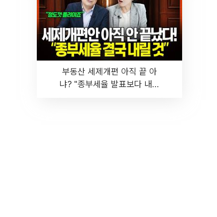
부동산 세제개편 아직 끝 아
냐? "종부세율 발표보다 내릴
것" 장기거주·양도세 전망 I 집
땅지성 I 김인만, 진미윤