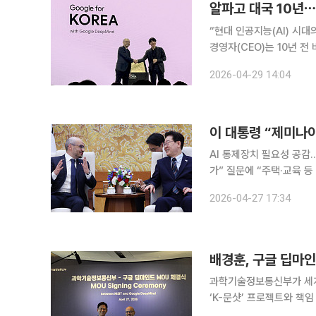
“현대 인공지능(AI) 시대의 시작을 알린 사건” 데미스
경영자(CEO)는 10년 전
대국을 회상하며 이같이 평
2026-04-29 14:04
아 2026’ 행사에서 20
AI 통제장치 필요성 공감
가” 질문에 “주택·교육 등 필요성 있어” 이재명 대통령은 27일
리는 데미스 하사비스 구글
2026-04-27 17:34
성 문제 등을 논의했다. 
배경훈, 구글 딥마인
과학기술정보통신부가 세계 
‘K-문샷’ 프로젝트와 책임
스'를 설립하고 과학기술·AI