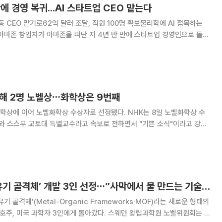
에 경영 복귀...AI 스타트업 CEO 맡는다
CEO 맡기로62억 달러 조달, 직원 100명 확보물리학에 AI 접목하는
아마존 창업자가 아마존을 떠난 지 4년 반 만에 스타트업 경영인으로 돌아
업을 설립하고 공동 최고경영자(CEO)를 맡
한 해 2명 노벨상⋯화학상은 9번째
 노벨화학상 수상자로 선정됐다. NHK는 8일 노벨화학상 수
가와 스스무 교토대 특별교수라고 속보로 전하면서 "기쁜 소식"이라고 강조
후 6년 만이며 9명째라고 설명했다. NHK는 지난해 원폭 피
노벨화학상, ‘금속·유기 골격체’ 개발 3인 선정⋯”사막에서 물 만드는 기술”(종합)
 골격체’(Metal-Organic Frameworks·MOF)라는 새로운 형태의
과학자 3인에게 돌아갔다. 스웨덴 왕립과학원 노벨위원회는 8