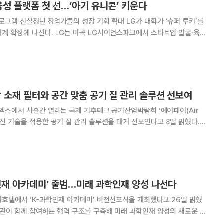
 육성 플랫폼 첫 선…‘아기 유니콘’ 키운다
청년 창업가들의 성장 기회 확대 LG가 대학가 ‘슈퍼 루키’를
곡 LG사이언스파크에서 스타트업 발굴·육성
026’을 개최했다고 23일 밝혔다. 구광모 LG 회장이 LG의 미래 사업으
오, 클린테크)와 로봇, 우주
 소재 필터와 공간 맞춤 공기 질 관리 솔루션 선보여
엑스에서 사흘간 열리는 국제 기후테크 공기산업박람회 ‘에어페어(Air
해 혁신 기술을 적용한 공기 질 관리 솔루션을 대거 선보인다고 8일 밝혔다.
 노벨화학상 수상 핵심 물질이자 대한민국 10대 기술로 선정된 금속유기골
한 차세대 필터 기술을 선보인다. MO
인재 아카데미’ 출범…미래 과학인재 양성 나선다
호텔에서 ‘K-과학인재 아카데미’ 비전선포식을 개최했다고 26일 밝혔
기관이 함께 참여하는 협력 구조를 구축해 미래 과학인재 양성의 새로운 플