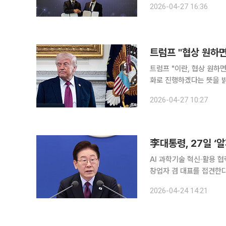
2026-04-27 16:36
부총리 겸 과기정통부 장관
트럼프 "협상 원하면
트럼프 "이란, 협상 원하면 전화하라" 도널드 트럼프 미국 대통령이 
화로 진행하겠다는 뜻을 
에서 "전화로 진행하겠다.
2026-04-27 10:27
이동시켜 파키스탄에 보내
李대통령, 27일 ‘
AI 과학기술 혁신·활용 협력 논의 이재명 대통령이 오는 27일 데미스 하사
창업자 겸 대표를 접견한다. 청와대는 24일 이 대통령이 인도·베트남 국빈 방문을 마친 뒤 
후 3시 청와대 집무실에서 하사비스 
2026-04-24 14:21
속한 발전에 따른 과학기술