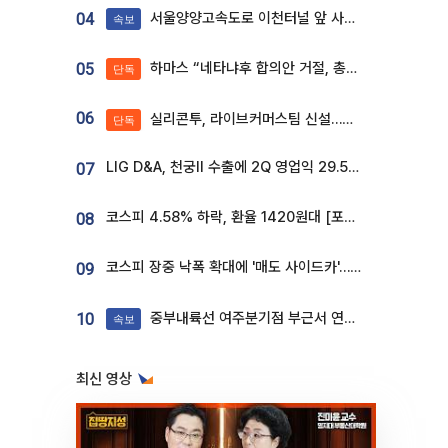
서울양양고속도로 이천터널 앞 사고 발생
04
속보
하마스 “네타냐후 합의안 거절, 총선 앞두고 시간 끌기”
05
단독
06
실리콘투, 라이브커머스팀 신설…K뷰티 ‘글로벌 판매망’ 확대[K뷰티 라방戰]
단독
LIG D&A, 천궁Ⅱ 수출에 2Q 영업익 29.5%↑…수주잔고 24.6조 [종합]
07
코스피 4.58% 하락, 환율 1420원대 [포토]
08
코스피 장중 낙폭 확대에 '매도 사이드카'…외인 2.8조'팔자'· 개인 3.1조 '사자'
09
중부내륙선 여주분기점 부근서 연이은 추돌사고 발생
10
속보
최신 영상