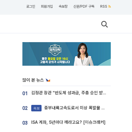
로그인
회원가입
속보창
신문/PDF 구독
RSS
많이 본 뉴스
김정관 장관 “반도체 성과급, 주총 승인 받도록”…상법·자본시장법 개정 시사
01
중부내륙고속도로서 미상 폭발물 발견
02
속보
ISA 계좌, 5년마다 깨라고요? [이슈크래커]
03