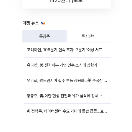
1420원대 [포토]
마켓 뉴스
특징주
투자전략
고려아연, 106분기 연속 흑자...2분기 '어닝 서프라이즈'에 장 초반 12%대 강세
유니켐, 美 전자피부 기업 인수 소식에 상한가
우리로, 광트랜시버 필수 부품 상용화...美 중국산 퇴출 추진에 상승세
항공주, 美·이란 협상 진전과 유가 급락에 강세⋯한진칼 8%↑
AI 전력주, 데이터센터 수요 기대에 동반 급등…효성중공업 10%↑