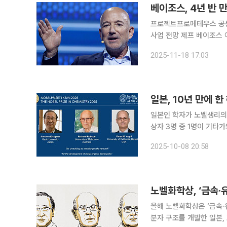
베이조스, 4년 반 만
프로젝트프로메테우스 공동 
사업 전망 제프 베이조스 
온다. 17일(현지시간) 뉴욕타임스(NYT)는 소식통을 인용해 베이조스가 프로젝트프로메테우스라
2025-11-18 17:03
는 인공지능(AI) 스타트
일본, 10년 만에 
일본인 학자가 노벨생리의학상에 이어
상자 3명 중 1명이 기타
했다. NHK는 일본 학자가 노벨화학상을 받는 것은 2019년 아사히카세이의 요시노 아키라 박사 이
2025-10-08 20:58
올해 노벨화학상은 ‘금속·유기
분자 구조를 개발한 일본, 호주, 미국 