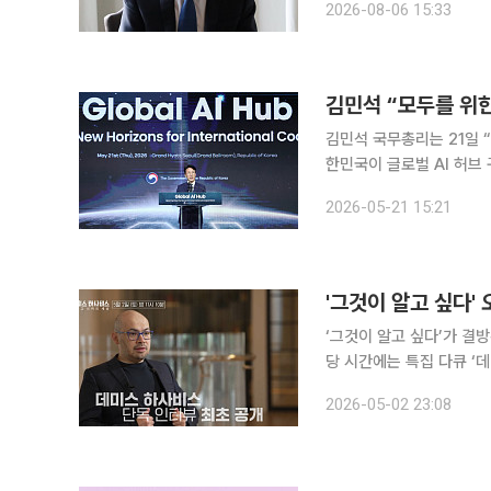
2026-08-06 15:33
이자 구글 AI 개발을 주
김민석 “모두를 위한
김민석 국무총리는 21일 “
한민국이 글로벌 AI 허브 구축을 선도하겠다고
울에서 열린 글로벌 AI허
2026-05-21 15:21
며 “산업 구조와 일하는 
‘그것이 알고 싶다’가 결방된다. 2일 오후 방송 예정이었던 SBS ‘그것이 알고싶
당 시간에는 특집 다큐 ‘데미스 하
지능 분야에서 최초로 노
2026-05-02 23:08
SBS는 영국 본사에서 하