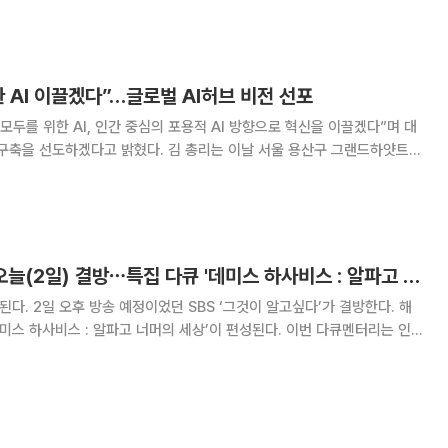
도해온 주인공 데미스 허사비스가 맡
 AI 이끌겠다”…글로벌 AI허브 비전 선포
모두를 위한 AI, 인간 중심의 포용적 AI 방향으로 혁신을 이끌겠다”며 대
 밝혔다. 김 총리는 이날 서울 용산구 그랜드하얏트서
브 비전선포식 환영사에서 “AI는 인류 역사상 가장 혁신적인 발명품”이라
방식은 물론 교육·의료·복지·행정·
'그것이 알고 싶다' 오늘(2일) 결방⋯특집 다큐 '데미스 하사비스 : 알파고 너머의 세상' 방송
다’가 결방한다. 해
사비스 : 알파고 너머의 세상’이 편성된다. 이번 다큐멘터리는 인공
벨화학상을 수상한 구글 딥마인드 CEO 데미스 하사비스를 집중 조명한다.
사비스를 직접 만나 단독