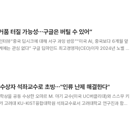
인사들이 머리
과학인재 육성 방향을 논의하는 자리로 마련됐다
 거품 터질 가능성⋯구글은 버틸 수 있어”
인터뷰“중국 딥시크에 대해 서구 과잉 반응”“미국 AI, 중국보다 6개월 앞
 최고경영자(CEO)이자 2024년 노벨 화
비스가 인공지능(AI) 산업 일부에서 나타나는 과도한 열기가 점점 거품처
이낸셜타임스(FT) 24일(현
 수상자 석좌교수로 초빙⋯"인류 난제 해결한다"
상을 공동 수상한 오마르 M. 야기 교수(미국 UC버클리대)와 스스무 키
가 고려대 KU-KIST융합대학원 석좌교수로서 고려대학교 연구진과 함께
하게 될 것이라고 11일 밝혔다. 두 교수는 금속-유기 골격체
전시킨 공로를 인정받아 노벨상을 공동