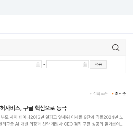
~
적용
정확도순
최신순
 허사비스, 구글 핵심으로 등극
 부모 사이 태어나2016년 알파고 앞세워 이세돌 9단과 격돌2024년 노
AI 개발 의장과 신약 개발사 CEO 겸직 구글 성공의 밑거름이자
자 제프 딘이 회사를 떠나 창업에 나서기로 했다. 이 자리는 노벨상 수상자