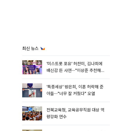
최신 뉴스
'미스트롯 포유' 허찬미, 김나희에
배신감 든 사연⋯"이상준 추천해주
더라"
'특종세상' 방은희, 이혼 허락해 준
아들⋯"너무 잘 커줬다" 오열
전북교육청, 교육공무직원 대상 역
량강화 연수