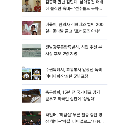
김종국 만난 김민재, 남아공전 패배
에 솔직한 속내⋯"선수들도 못하긴
했다"
아옳이, 한의사 김형배와 벌써 200
일⋯꽃다발 들고 "프러포즈 아냐"
전남광주통합특별시, 시민 추천 부
시장 후보 2명 지명
수원특례시, 교통봉사 앞장선 녹색
어머니회·안실련 5명 표창
축구협회, 15년 전 국가대표 경기
앞두고 외국인 심판에 ‘성접대’
타일러, '외압설' 부른 활동 중단 영
상 해명⋯"하필 '다이얼로그' 내용이