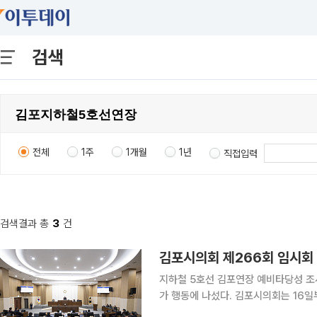
검색
전체
1주
1개월
1년
직접입력
검색결과 총
3
건
김포시의회 제266회 임시회
지하철 5호선 김포연장 예비타당성 조
가 행동에 나섰다. 김포시의회는 16일부터 25일까지 10일간의 일정으로 제266회 임시회를 열고
2026년도 제1회 추가경정예산안과 조례안 등 주요