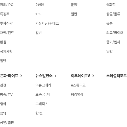
장외/IPO
2금융
분양
중화학
특징주
카드
일반
항공/물류
투자전략
가상자산/핀테크
유통
채권/펀드
일반
의료/바이오
환율
중기/벤처
국제시황
일반
일반
문화·라이프
뉴스발전소
이투데이TV
스페셜리포트
관광
이슈크래커
e스튜디오
방송/TV
요즘, 이거
랭킹영상
영화
그래픽스
음악
한 컷
공연/출판