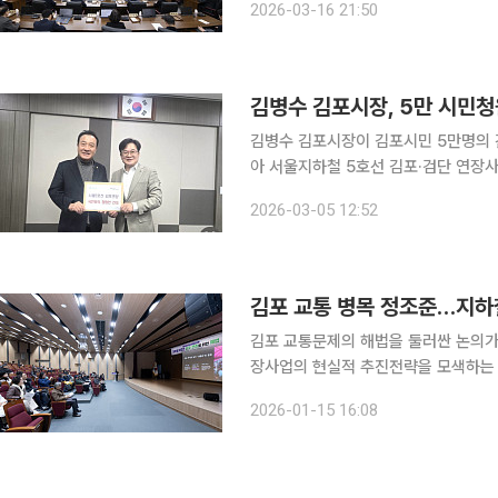
2026-03-16 21:50
상임위원회별 조례안·기타안 심의, 19
김병수 김포시장, 5만 시민청
김병수 김포시장이 김포시민 5만명의 
아 서울지하철 5호선 김포·검단 연장사업의
은 4일 엄태영 국회 국토교통위원회 
2026-03-05 12:52
강력히 요구했다. 이번 면담은 지난달 
김포 교통 병목 정조준…지하철
김포 교통문제의 해법을 둘러싼 논의가 
장사업의 현실적 추진전략을 모색하는 
한 실행 로드맵이 제시됐다. 15일 김포시의회에 따르면 14일 장기도서관 다목적강당에서 ‘지하철 5
2026-01-15 16:08
호선 김포 연장을 위한 해법’을 주제로