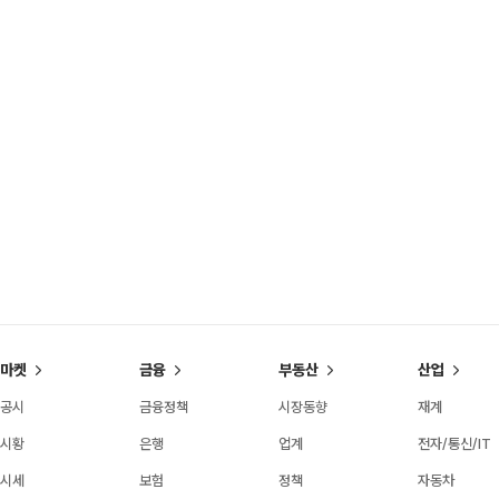
마켓
금융
부동산
산업
공시
금융정책
시장동향
재계
시황
은행
업계
전자/통신/IT
시세
보험
정책
자동차