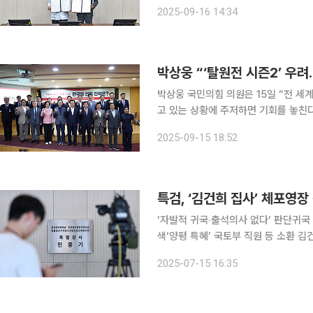
(MOU)을 체결했다고 밝혔다. 이날 원주세브란스기독병원 회의실에서 열린 협약식에는 김익래 재
2025-09-16 14:34
단 상임이사, 어영 원주세브란스기독병
박상웅 “‘탈원전 시즌2’ 우려
박상웅 국민의힘 의원은 15일 “전 세
고 있는 상황에 주저하면 기회를 놓친다”며 S
국회 산업통상자원중소벤처기업위원회 
2025-09-15 18:52
자근 국민의힘 의원과 공동으로 주최한 
특검, ‘김건희 집사’ 체포영
‘자발적 귀국‧출석의사 없다’ 판단귀국
색‘양평 특혜’ 국토부 직원 등 소환 김건희 여사 의혹을 수사하는 민중기 특별검사팀이 15일 김 여사
일가의 집사로 지목된 김예성(48) 씨에 대해 체포영장
2025-07-15 16:35
서 “속칭 ‘집사 게이트’ 사건과 관련해