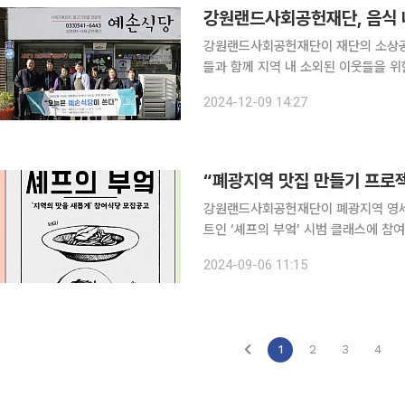
강원랜드사회공헌재단, 음식 
강원랜드사회공헌재단이 재단의 소상공인
들과 함께 지역 내 소외된 이웃들을 위한 음식
다’는 운영 위기를 겪고 있는 지역 소
2024-12-09 14:27
지원하는 사업으로 현재까지 총 31개
강원랜드사회공헌재단이 폐광지역 영세
트인 ‘셰프의 부엌’ 시범 클래스에 참여할 식당을 모
프의 부엌 : 지역의 맛을 새롭게’는 
2024-09-06 11:15
를 통해 외식업과 홍보에 대한 노하우
1
2
3
4