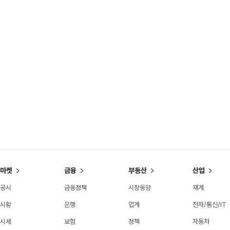
마켓
금융
부동산
산업
공시
금융정책
시장동향
재계
시황
은행
업계
전자/통신/IT
시세
보험
정책
자동차