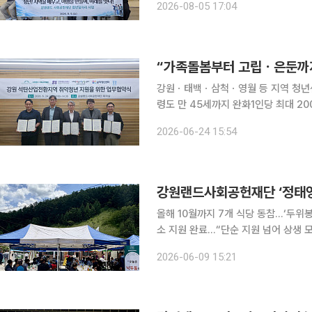
2026-08-05 17:04
에 나섰다. 강원랜드사회공헌재
강원ㆍ태백ㆍ삼척ㆍ영월 등 지역 청년
령도 만 45세까지 완화1인당 최대 200만원
공헌재단(재단)이 인구 감소와 경제 
2026-06-24 15:54
올해 10월까지 7개 식당 동참…‘두위
소 지원 완료…“단순 지원 넘어 상생 모델로 자리매김” 강원랜드사회
캐다’ 지원 식당과 함께 석탄산업전환지역 음
2026-06-09 15:21
캐다’는 강원 석탄산업전환지역 외식업