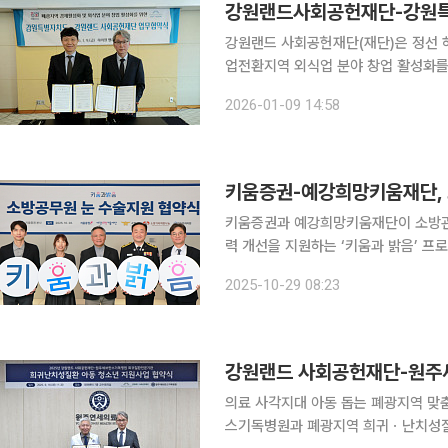
강원랜드 사회공헌재단(재단)은 정선
업전환지역 외식업 분야 창업 활성화를 위한 
재단 김익래 상임이사와 강원특별자치도
2026-01-09 14:58
참석했다. 이번 협약은 재단이 운
키움증권-예강희망키움재단, 
키움증권과 예강희망키움재단이 소방관 
력 개선을 지원하는 ‘키움과 밝음’ 프
소방관의 눈 수술을 지원해 화재 현장에서 
2025-10-29 08:23
과 예강희망키움재단은 전날 오후 서울
의료 사각지대 아동 돕는 폐광지역 맞춤 지원체계 구축 강원랜드 사
스기독병원과 폐광지역 희귀ㆍ난치성질