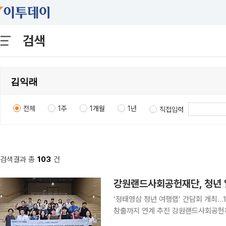
검색
전체
1주
1개월
1년
직접입력
검색결과 총
103
건
강원랜드사회공헌재단, 청년 
‘정태영삼 청년 여행랩’ 간담회 개최…
창출까지 연계 추진 강원랜드사회공헌재단이 강원 석탄산업전환지역(정선ㆍ태백ㆍ영월ㆍ삼척)의
청년 일자리 창출과 지역 관광 산업 