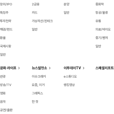
장외/IPO
2금융
분양
중화학
특징주
카드
일반
항공/물류
투자전략
가상자산/핀테크
유통
채권/펀드
일반
의료/바이오
환율
중기/벤처
국제시황
일반
일반
문화·라이프
뉴스발전소
이투데이TV
스페셜리포트
관광
이슈크래커
e스튜디오
방송/TV
요즘, 이거
랭킹영상
영화
그래픽스
음악
한 컷
공연/출판