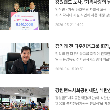
임직원ㆍ가족 542만원 자발적 모금
지 사각지대 지원 사업에 사용 예정 강원랜드 노사가 임직원 가족 축제를 통해 모인 참가비 전액을
지역 소외계층을 위해 기부하며 따뜻한 상생의 손길을 내
2026-05-21 14:02
고원1구장에서 개최된 ‘제2회 가족사랑
김익래 전 다우키움그룹 회장,
김익래 전 다우키움그룹 회장이 진행한 
일 금융감독원 전자공시시스템에 따르면
행한 공개매수에서 응모한 주식 수는 
2026-04-15 09:59
의 74.71%에 그쳤다. 김 전 회장은
강원랜드사회공헌재단(재단)이 석탄산업
‘2026 복지현장지원금 전달식’을 개최했다고 2일 밝혔다. 정
날 전달식에는 김익래 재단 상임이사를