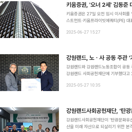
키움증권, '오너 2세' 김동
키움증권은 27일 오전 임시 이사회를
스트먼트·키움프라이빗에쿼티(PE) 대표를 키
시 등에 따르면 키움증권은 이날 김 
2025-06-27 15:27
장을 선임함으로써 단독 의장에 대한 
강원랜드, 노ㆍ사 공동 주관 
강원랜드와 강원랜드노동조합이 공동 주
강원랜드 사회공헌재단에 기부했다고 27일 밝혔다. 이날 전달식에는 임
원장, 이제윤 인재경영실장을 비롯한 
2025-05-27 10:35
금을 전달했다. 지난 17일 
강원랜드사회공헌재단, ‘탄광문
강원랜드사회공헌재단이 ‘탄광문화유산
산을 미래 자산으로 되살리기 위한 본격적인 행보