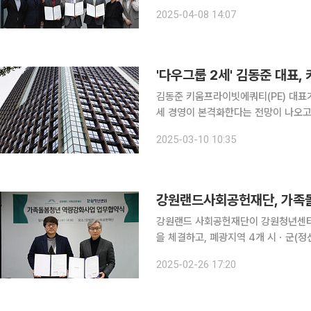
는‘탄광문화유산지원사업 MINE 2025’는 
2025-04-08 14:07
새로운 시대)’를
'다우그룹 2세' 김동준 대표
김동준 키움프라이빗에쿼티(PE) 대표
세 경영이 본격화한다는 전망이 나오고 있다. 10일 금융투자업계에 따르면 키움증권
여의도 TP타워에서 열리는 정기주주총회
2025-03-10 10:35
대표는 김익래 전 다우키움그룹 회장의
강원랜드사회공헌재단, 가족
강원랜드 사회공헌재단이 강원청년센터
을 체결하고, 폐광지역 4개 시ㆍ군(정선
혔다. 이날 사회공헌재단에서 개최된 ‘가족돌봄청년 역량 강화 시범사업’ 협약식은 김익래 재단 상
2025-02-26 17:20
임이사, 채희제 강원청년센터 센터장 