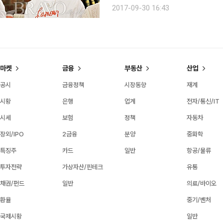
속에서 살아간다. 연예인은 작품 흥행
2017-09-30 16:43
되기 위해 남다른 노력을 해야 한다. 
마켓
금융
부동산
산업
공시
금융정책
시장동향
재계
시황
은행
업계
전자/통신/IT
시세
보험
정책
자동차
장외/IPO
2금융
분양
중화학
특징주
카드
일반
항공/물류
투자전략
가상자산/핀테크
유통
채권/펀드
일반
의료/바이오
환율
중기/벤처
국제시황
일반