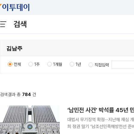
검색
전체
1주
1개월
1년
직접입력
검색결과 총
784
건
‘남민전 사건’ 박석률 45년
대법서 무기징역 확정⋯지난해 재심 개시 
희 정권 말기 ‘남조선민족해방전선 준비
석률 씨가 재심에서 무죄를 선고받았다. 1일 법조계에 따르면 서울고법 형사7부(재판장 이재권