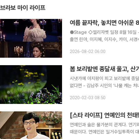
브라보 마이 라이프
여름 끝자락, 놓치면 아쉬운 
●Stage ◇엘리자벳 일정 8월 16일 ~ 11월 15일 장소 블루스퀘어 우리은행홀 연출 로버트 요한슨
출연 린아, 이지혜, 이지수, 카이, 서경수, 고은성, 
트리아 황후 엘리자벳의 삶을 바탕으로
2026-08-02 06:00
존재 ‘죽음(Der Tod)’
봄 보리밭엔 종달새 울고, 산
시냇가에 아지랑이 피고 보리밭에 종달새 우네 허나 무엇하랴 산에 들에 쟁기질에 낫질하는 총각이
없다면 - 김남주 시인의 ‘나물 캐는 처녀가 있기에 봄도 있다’ 中 눈 덮인 산기슭에 봄바람이 불어와
겨우내 꽁꽁 언 땅이 스멀스멀 풀릴 즈
2020-02-03 08:50
지는 꽃이 있습니다. 이른 곳에
[스타 라이프] 연예인의 천
연예인과 술은 불가분의 관계다. 연기
때문이다. 연예인은 일거수일투족이 대