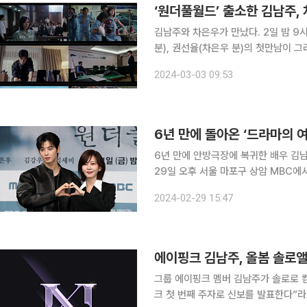
‘원더풀월드’ 출소한 김남주,
김남주와 차은우가 만났다. 2일 밤 9시 50분 방송된 MBC ‘원더풀월드’ 2회에서는 은수현(김남주
분), 권선율(차은우 분)의 첫만남이 
선처를 호소하지 않겠다는 은수현은 결국 징역 7년을 살게 
2024-03-03 09:53
로 이 사실을 알리며 “그녀가 왜 이런
6년 만에 돌아온 ‘드라마의 
6년 만에 안방극장에 복귀한 배우 김
29일 오후 서울 마포구 상암 MBC에
다. 이날 자리에는 김남주, 차은우, 김강우, 임세
2024-02-29 15:47
흡에 대해 100점 만점에 110점이라고
에이핑크 김남주, 올봄 솔로
그룹 에이핑크 멤버 김남주가 솔로로 컴백한다. 초이크리에이티브랩은 15일 “
크 첫 번째 주자로 신보를 발표한다”라