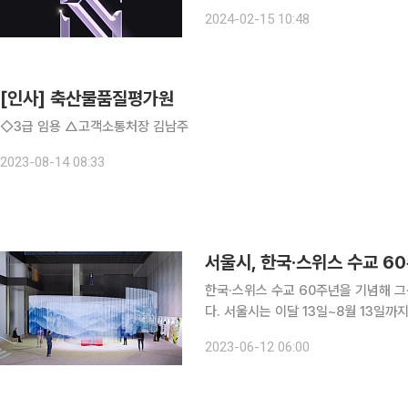
되지 않았다. 김남주의 솔로 활동은 2020년 9월에 발매한 첫 솔로 싱글 ‘버드(Bird)’ 이후 약 3년
2024-02-15 10:48
만이다. 싱글 발매 당시 김남주는 강
[인사] 축산물품질평가원
◇3급 임용 △고객소통처장 김남주
2023-08-14 08:33
서울시, 한국·스위스 수교 6
한국·스위스 수교 60주년을 기념해 그
다. 서울시는 이달 13일~8월 13일까지 서울도시건축전시관 비움홀 및 갤러리3에서 한국·스위스 수
교 60주년 기념 교류전 ‘산수인물의 도시’를 개최한다
2023-06-12 06:00
스위스 대사관의 협업으로 진행한다. 