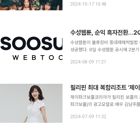
2024-10-17 10:48
에이핑크는 심혈을 기울여 준비한 다
수성웹툰, 순익 흑자전환…2Q
수성웹툰이 물류장비 중대재해처벌법 수
성공했다. 9일 수성웹툰 공시에 2분기 누적 매출은 271억 원으로 전년 동기 대비 46.92% 늘었
다. 전기 대비로는 135.57% 증가했다. 반기 영업이익은 4.29억 원 손실이 발생했다. 회사 
2024-08-09 11:21
는 “공장 이전에 따른 일회성 비용이 
필리핀 최대 복합리조트 '제이
제이파크보홀코리아가 필리핀 보홀의 초
파크보홀)의 광고모델로 배우 김남주를 선정했다고 9일 밝
오섬 일대 대지면적 약 160만㎡ 부지에
2024-07-09 11:32
지는 필리핀 최대 스케일의 복합리조트