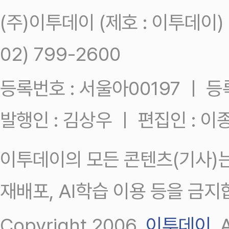
(주)이투데이 (제호 : 이투데이
02) 799-2600
등록번호 : 서울아00197 ㅣ 등록일
발행인 : 김상우 ㅣ 편집인 : 
이투데이의 모든 콘텐츠(기사)는
재배포, AI학습 이용 등을 금지
Copyright 2006.
이투데이
.