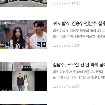
2025-12-01 11:22
판사)는 지난달 14일 박 씨의 국가보안
'한끼합쇼' 김승우·김남주 집
배우 김승우·김남주 부부의 집이 JTB
했다. 3일 마이데일리에 따르면 지난달
다. 당시 탁재훈·김희선·이진욱·정채연
2025-09-03 09:36
간 동안 촬영을 진행했다. 김승우가 흔
김남주, 스무살 된 딸 라희 
배우 김남주가 딸 라희 양을 공개했다. 12일 김남주는 자신의 유튜브 채널을 통해 현재 소유하고 있
는 역대 시상식 드레스를 공개했다. 이날 김남주는 “이 집에서 20년간 살면서 짐이 많다. 저에게 의
미 있고 추억이 있는 것들을 보여드리겠다”라
2025-06-12 23:37
나라에 베라왕 처음 들어왔을 때 그때 