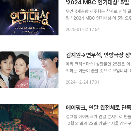
'2024 MBC 연기대상' 5
무안국제공항 제주항공 참사로 인해 결방됐던 
일 "'2024 MBC 연기대상'이 5일 오후 5시 10분 
일 '2024 MBC 연기대상'을 방송
2025-01-02 17:54
과 함께 애도의 뜻을 나누고자 생방송
메리 크리스마스! 성탄절인 25일은 이 인사로 하루를 열 듯합니다. 공휴일인 만큼 즐거운 약속을 계
획하는 이들이 숱할 것으로 보입니다. 
죠. 밀린 드라마를 몰아보기도 제격인 날입니다. 마침 연말 시상식 시즌입니다. KBS
2024-12-24 17:01
상파 3사는 연말마다 '연기대상'을 여
에이핑크, 연말 완전체로 단
걸그룹 에이핑크가 연말 콘서트로 팬들과 만난다. 에이핑크(박초롱·윤보미·정
12월 21일과 22일 양일간 서울 강서
밝혔다. 따로 또 같이 활동을 펼치고 있는 에이핑크는 이번 연말 콘서트로 끈끈한 행보를 이어간다.