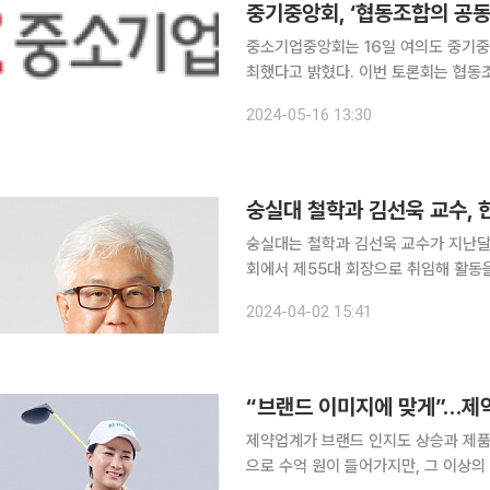
중기중앙회, ‘협동조합의 공동
중소기업중앙회는 16일 여의도 중기중
최했다고 밝혔다. 이번 토론회는 협동조합의 공동사업 활성화와 경쟁력 강화를 위해 필요한 △소비
자정의 명확화 △단체협상권 도입 등 공동
2024-05-16 13:30
법무법인 도담 대표변호사는 발제를 통해
숭실대 철학과 김선욱 교수, 
숭실대는 철학과 김선욱 교수가 지난달
회에서 제55대 회장으로 취임해 활동을 
선욱 신임 회장은 취임사를 통해 “급
2024-04-02 15:41
는 시대 비판의 임무가 점차 증가하고 
“브랜드 이미지에 맞게”…제
제약업계가 브랜드 인지도 상승과 제품
으로 수억 원이 들어가지만, 그 이상의