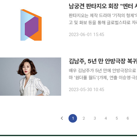
남궁견 판타지오 회장 "엔터
판타지오는 제작 드라마 '기적의 형제'
고 및 화보 등을 통해 글로벌스타로 자
확정으로 엔터테인먼트 사업이 안정적으로 진행되고 
2023-06-01 15:45
제작 드라마 기적의 형제가 JTBC 
김남주, 5년 만 안방극장 복
배우 김남주가 5년 만에 안방극장으로 돌아온다. 30일 소속사 더퀸AM에 따르
마 ‘원더풀 월드’(가제, 연출 이승영·
드’는 억울하게 어린 아들을 잃은 은수
2023-05-30 10:45
지는 이야기를 그렸다. 드라마 ‘트레이서1,
1
2
3
4
5
6