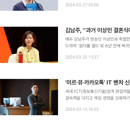
아지고 있다. 26일 제약업계에 따르면, 한독은 붙이는 근육통·관절염 치료제 ‘케토톱(성분명 케토프
2024-03-27 05:00
로펜)’ 광고 모델로 골프여제 박세리 
김남주, “과거 이상민 결혼식
배우 김남주가 방송인 이상민과 특별한 인연을 밝혔다. 24일 방송되는
드라마 ‘원더풀 월드’로 6년 만에 복귀한 김남주가
연이 25년만”이라고 밝혀 모두를 놀라
2024-03-22 15:37
속사 대표인 김승우의 기막힌 촉과 남
'미르·뮤·카카오톡' IT 벤처
국내 ICT(정보통신기술)업계 창업자들
결속력을 다지고 책임 경영을 강화하기 위한 행보로 풀이된다.
업자인 박관호 이사회 의장이 14일 이사회를 통
2024-03-15 16:03
선에 복귀한 것은 12년 만이다. 1세대