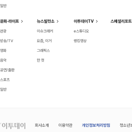
일반
문화·라이프
뉴스발전소
이투데이TV
스페셜리포트
관광
이슈크래커
e스튜디오
방송/TV
요즘, 이거
랭킹영상
영화
그래픽스
음악
한 컷
공연/출판
스포츠
일반
회사소개
이용약관
개인정보처리방침
청소년