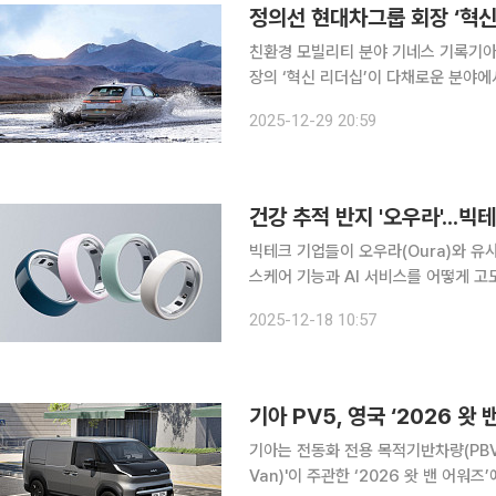
정의선 현대차그룹 회장 ‘혁신
친환경 모빌리티 분야 기네스 기록기아 PV5 한 번
장의 ‘혁신 리더십’이 다채로운 분야에
드론쇼, 친환경 예술 작품 등에서 기네스 세계 기
2025-12-29 20:59
르면 기아 PV5는 9월 최대 적재중량(
건강 추적 반지 '오우라'...
빅테크 기업들이 오우라(Oura)와 유
스케어 기능과 AI 서비스를 어떻게 고도화해 나갈지에 
면 오우라는 첫 제품을 출시한 지 10년 만
2025-12-18 10:57
체 활동 등 각종 생체 신호를 측정하는
기아는 전동화 전용 목적기반차량(PBV)
Van)'이 주관한 ‘2026 왓 밴 어워