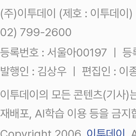
(주)이투데이 (제호 : 이투데이
02) 799-2600
등록번호 : 서울아00197 ㅣ 등록일
발행인 : 김상우 ㅣ 편집인 : 
이투데이의 모든 콘텐츠(기사)는
재배포, AI학습 이용 등을 금지
Copyright 2006.
이투데이
.