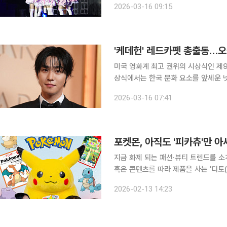
2026-03-16 09:15
트♥︎’ 인 서울(ILLIT LIV
'케데헌' 레드카펫 총출동…
미국 영화계 최고 권위의 시상식인 제9
상식에서는 한국 문화 요소를 앞세운 
도전한다. 제98회 아카데미 시상식은 한국시간 16일 오전 8시(미국 현지시간 15일 오후 7시) 미국
2026-03-16 07:41
포켓몬, 아직도 '피카츄'만 아
지금 화제 되는 패션·뷰티 트렌드를 소
혹은 콘텐츠를 따라 제품을 사는 '디토(
의 합성어)의 눈길이 쏠린 곳은 어디일까요? 1996년에 태어난 이 캐릭터, 30년이 지
2026-02-13 14:23
도 굳건한 인기를 자랑하고 있습니다.