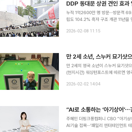
누적 1억2600만 명 방문⋯방문객 69
립도 104.2% 흑자 구조 개관 11년을 맞은 동대문디자인플라자(DDP)가 동대문 상권에 713억원의
매출 증대 효과를 낸 것으로 나타났다. 서울디자인재단은 8일 △서울열린데이터광장 △한국관광데
2026-02-08 11:15
이터랩 △서울관광재단·서울시 외래관
만 2세 소년, 스누커 묘기샷으
만 2세의 영국 소년이 스누커 묘기샷으로
(현지시간) 워싱턴포스트에 따르면 영국
Owens)는 스누커 트릭샷 부문에서 두 
2026-02-02 14:04
“AI로 소통하는 ‘아기상어’
주혜민 더핑크퐁컴퍼니 CBO “아기상어
AI기술 접목⋯‘패밀리 엔터테인먼트 테