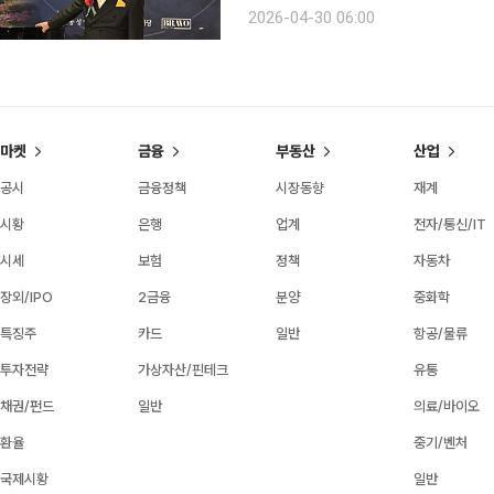
서고 있다. 지난 27일 그를 중심으로 
2026-04-30 06:00
한 시대를 살아낸 목소리의 힘을
마켓
금융
부동산
산업
공시
금융정책
시장동향
재계
시황
은행
업계
전자/통신/IT
시세
보험
정책
자동차
장외/IPO
2금융
분양
중화학
특징주
카드
일반
항공/물류
투자전략
가상자산/핀테크
유통
채권/펀드
일반
의료/바이오
환율
중기/벤처
국제시황
일반