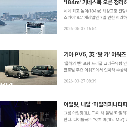
'184m' 기네스북 오른 청
세계 최고 높이(184m) 해상교량 전
스카이184’ 개장일인 7일 인천 청
구역청은 이날부터 하늘·바다 전망대와
2026-05-07 16:54
험 운영을 거쳐 15일부터 체험형 시설 
기아 PV5, 英 ‘왓 카’ 어
‘올해의 밴’ 포함 트리플 크라운유럽 안전성·글로벌 수
글로벌 주요 어워즈에서 잇따라 수상하며 상품 경쟁력을
‘왓 카’가 주관한 ‘2026 상용 및 밴
2026-03-27 08:39
27일 밝혔다. PV5 카고는 ‘올해의 밴
아일릿, 내달 ‘마밀라피나타
그룹 아일릿(ILLIT)이 새 앨범 ‘마밀
한다. 타이틀곡은 ‘잇츠 미(‘It’s Me’)’라고 소
울 송파구 티켓링크 라이브 아레나(옛 