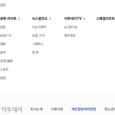
일반
문화·라이프
뉴스발전소
이투데이TV
스페셜리포트
관광
이슈크래커
e스튜디오
방송/TV
요즘, 이거
랭킹영상
영화
그래픽스
음악
한 컷
공연/출판
스포츠
일반
회사소개
이용약관
개인정보처리방침
청소년