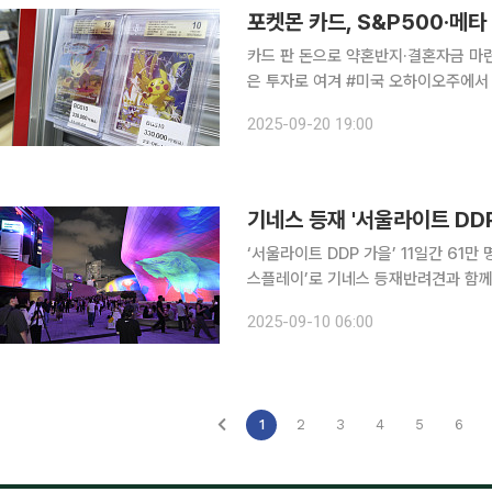
포켓몬 카드, S&P500·메
카드 판 돈으로 약혼반지·결혼자금 마
은 투자로 여겨 #미국 오하이오주에서 고객 담당 매니저로 일하는 류카스(27)는 최근 투자로 큰돈
을 벌었다. 수익 일부를 사용해 3.5
2025-09-20 19:00
혼식 비용 일부도 이 수익으로 충당할 
기네스 등재 '서울라이트 DD
‘서울라이트 DDP 가을’ 11일간 61
스플레이’로 기네스 등재반려견과 함께하는 패
‘서울라이트 DDP 2025 가을’이 막
2025-09-10 06:00
릴 준비를 하고 있다. 10일 시
1
2
3
4
5
6