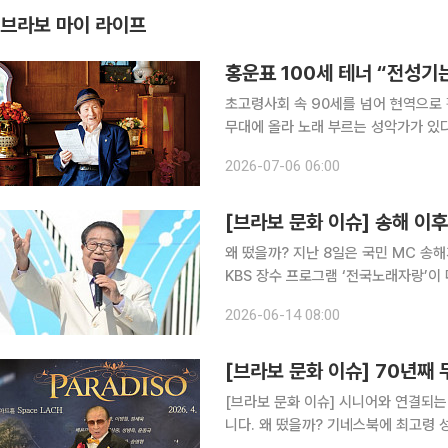
브라보 마이 라이프
홍운표 100세 테너 “전성기는
초고령사회 속 90세를 넘어 현역으로 
무대에 올라 노래 부르는 성악가가 있다
너’로 이름을 올렸다. 생일이 지나 지금은 정확히 101세인 그. 한 세기를 살아왔지만, 음악을 향한 열
2026-07-06 06:00
정만은 청춘 그대로다. 무대 위에서
[브라보 문화 이슈] 송해 이후
왜 떴을까? 지난 8일은 국민 MC 송
KBS 장수 프로그램 ‘전국노래자랑’이
후 김신영, 남희석이 차례로 MC를 맡으며 프로그램의
2026-06-14 08:00
국~ 노래자랑!” 일요일 정오를 알
[브라보 문화 이슈] 70년째 
[브라보 문화 이슈] 시니어와 연결되는
니다. 왜 떴을까? 기네스북에 최고령 성악가로 등재된 ‘100세 테너’ 홍운표 성악가가 여전히 무대에