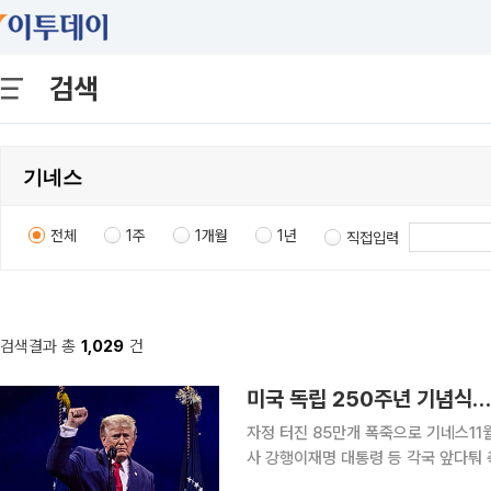
검색
전체
1주
1개월
1년
직접입력
검색결과 총
1,029
건
미국 독립 250주년 기념식
자정 터진 85만개 폭죽으로 기네스11
사 강행이재명 대통령 등 각국 앞다퉈 
아메리카 250’이 성대하게 열렸다. 