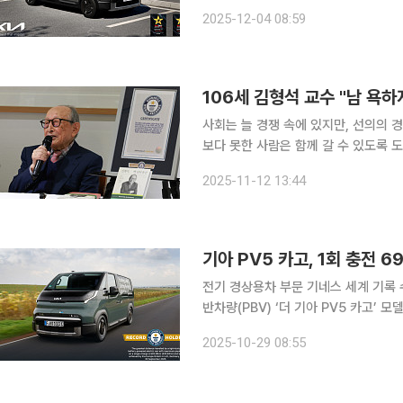
다. PV5는 지난해 ‘주목할 모델’에 이어 2년 연속 왓 밴 어워즈에서 이름을 올렸다. 왓 밴은 영국 주
2025-12-04 08:59
요 상용차 전문가들이 심사하는 권위 
106세 김형석 교수 "남 욕
사회는 늘 경쟁 속에 있지만, 선의의 경
보다 못한 사람은 함께 갈 수 있도록 도와야 한다. 12일 서울 중구에 있는 한 
석, 백 년의 유산' 출간 기자간담회에
2025-11-12 13:44
자가 되지 말자"라고 다짐한다며 이같
기아 PV5 카고, 1회 충전 
전기 경상용차 부문 기네스 세계 기록 수립뛰
반차량(PBV) ‘더 기아 PV5 카고’ 모
기아는 PV5 카고 모델이 최대 적재중량
2025-10-29 08:55
한 전기 경상용차(eLCV)로 기네스 