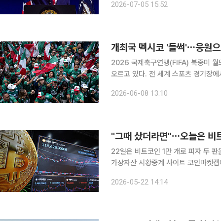
2026-07-05 15:52
끌어올리겠다고 강조했다. 또 반공에 
개최국 멕시코 '들썩'⋯응원으
2026 국제축구연맹(FIFA) 북중미
오르고 있다. 전 세계 스포츠 경기장에서 
고장으로 불리는 멕시코는 수만 명이 
2026-06-08 13:10
어올렸다. 7일(현지시간) CNN에
"그때 샀더라면"⋯오늘은 비
22일은 비트코인 1만 개로 피자 두 판을
가상자산 시황중계 사이트 코인마켓캡에
0.39% 내린 7만7721.57달러(약 
2026-05-22 14:14
를 단순 환산하면 약 1조1776억240