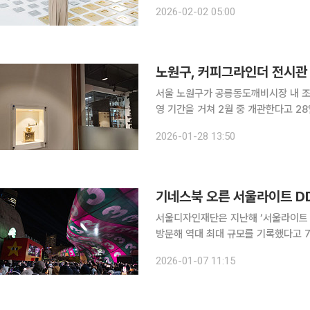
와⋯자체기술 ‘원보이스’로 글로벌 공략 속도 전 세계 아이들이 열광하는 핑크퐁과 
2026-02-02 05:00
화면을 넘어 인공지능(AI)을 통해 아
노원구, 커피그라인더 전시관 
서울 노원구가 공릉동도깨비시장 내 조
영 기간을 거쳐 2월 중 개관한다고 28일 밝혔다. 전시관은 공릉동도깨비시장
364㎡ 규모로 조성됐다. 2층에는 
2026-01-28 13:50
며 △총 1105점의 커피그라인더 전
기네스북 오른 서울라이트 D
서울디자인재단은 지난해 ‘서울라이트 DD
방문해 역대 최대 규모를 기록했다고 7일 밝혔다. 특히 연말 14일간 DD
크리스마스 타운으로 연출한 ‘서울라이트 
2026-01-07 11:15
행사 마지막 날인 지난달 31일 새해