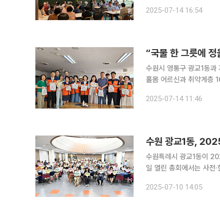
신들의 건강한 여름나기를 응원하기 위해 마련됐다
2025-07-14 16:54
주민자치회 위원들이 함께
“국물 한 그릇에 정
수원시 영통구 광교1동과 
홀몸 어르신과 취약계층 10명에게 설
눔 문화 확산과 복지 사각
2025-07-14 11:46
들과 협의체 위원들이 함
수원 광교1동, 20
수원특례시 광교1동이 202
일 열린 총회에서는 사전
우선순위를 직접 결정하며 실질 주민
2025-07-10 14:05
자리가 아니라 ‘진짜 민주