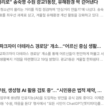
거리로” 송숙영 수원 광교1동장, 유해환경 싹 걷어낸다
 청소년이 몰리는 거리를 직접 점검하며 ‘안심거리 만들기’에 나섰다. 송숙
호를 최우선 과제로 삼고, 겨울철 유해환경 개선 활동을 강화하고 있다. 광
위원과 동 직원 등 8명이 참여한 가운데 광교중앙역 인근에서 청소년 유해
환경 개선 캠페인을 전개했다고 20일 밝혔다. 이번 캠페인은
수원 광교1동, ‘광교파크자이 더테라스 경로당’ 개소…“어르신 중심 생활복지 거점 마련”
광교파크자이 더테라스 경로당’ 개소를 통해 어르신들이 편안하게 머물고 서
거점을 마련했다고 19일 밝혔다. 광교1동은 겨울철 한파쉼터 운
램까지 일상에 필요한 서비스를 촘촘히 지원하며 어르신들이 안전하고 따
 현장 중심의 복지행정을 강화한다는 방침이다.
이재준 “수원시 공무원, 생성형 AI 활용 검토 중”…“시민용은 법적 제약, 내부부터 도입”
에 생성형 인공지능(AI)을 도입하는 방안을 공식 검토 중이다. 이재준
 ‘수원, 마음을 듣다’ 행사에서 “모든 시민이 ChatGPT(챗지피티)를
을 검토했지만, 선거법 위반 소지가 있어 불가능하다고 들었다”며 “그래