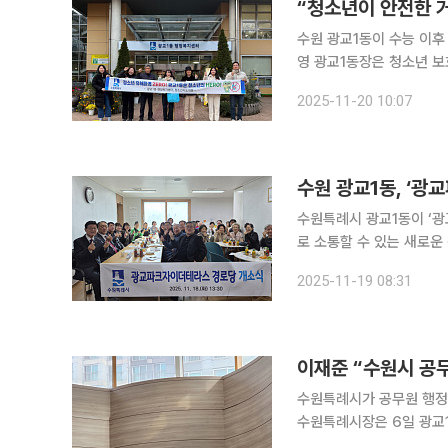
“청소년이 안전한 
수원 광교1동이 수능 이후
영 광교1동장은 청소년 보
교1동은 19일 청소년지도
2025-11-20 10:07
수원특례시 광교1동이 ‘
로 소통할 수 있는 새로운 생활복지 
영부터 건강·취미 프로그
2025-11-19 08:31
뜻하게 생활할 수 있도록
수원특례시가 공무원 행정업무
수원특례시장은 6일 광교1동
무료로 이용하게 하는 방안