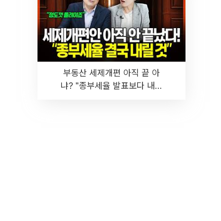
부동산 세제개편 아직 끝 아
냐? "종부세율 발표보다 내릴
것" 장기거주·양도세 전망 I 집
땅지성 I 김인만, 진미윤