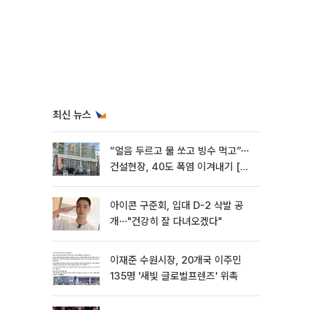
최신 뉴스
“얼음 두르고 물 쏘고 빙수 먹고”⋯
건설현장, 40도 폭염 이겨내기 [르
포]
아이콘 구준회, 입대 D-2 삭발 공
개⋯"건강히 잘 다녀오겠다"
이재준 수원시장, 20개국 이주민
135명 '새빛 글로벌프렌즈' 위촉