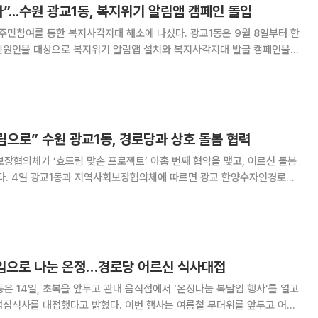
”...수원 광교1동, 복지위기 알림앱 캠페인 돌입
 통한 복지사각지대 해소에 나섰다. 광교1동은 9월 8일부터 한
민원인을 대상으로 복지위기 알림앱 설치와 복지사각지대 발굴 캠페인을
하고, 민·관이 함께 복지안전망을 강화하기 위해 마련됐다. 직원들은
림으로” 수원 광교1동, 경로당과 상호 돌봄 협력
장협의체가 ‘효드림 맞손 프로젝트’ 아홉 번째 협약을 맺고, 어르신 돌봄
자인경로당
트’ 아홉 번째 협약식을 열고 지역 어르신을 위한 상호 돌봄과 교류를 확대
로젝트’는 어르신을 공경하는 ‘효(孝)’의
달임으로 나눈 온정…경로당 어르신 식사대접
은 14일, 초복을 앞두고 관내 음식점에서 ‘온정나눔 복달임 행사’를 열고
 밝혔다. 이번 행사는 여름철 무더위를 앞두고 어르