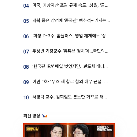
미국, 가상자산 포괄 규제 속도…상원, ‘클래리티법’ 9월 절차투표 추진
04
맥북 품은 삼성에 ‘중국산’ 맹추격⋯커지는 노트북 OLED 시장
05
‘회생 D-3주’ 홈플러스, 영업 재개에도 ‘상품 공급망’ 복구가 생존 관건
06
우성빈 기장군수 ‘유튜브 정치’에…국민의힘 군의원들 집단 반발
07
‘한국판 IRA’ 베일 벗었지만…반도체·배터리 업계 “시행령이 관건”
08
이란 “호르무즈 새 항로 합의 매우 근접...미국 배상 먼저”
09
서경덕 교수, 김희철도 분노한 거꾸로 태극기⋯"엉터리는 아냐, 아쉬울 뿐"
10
최신 영상