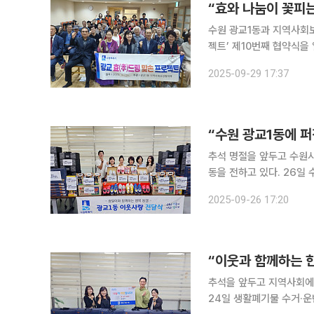
수원 광교1동과 지역사회
젝트’ 제10번째 협약식을 열
손 프로젝트’는 어르신을 공
2025-09-29 17:37
추진되는 사업이다. 협의체
“수원 광교1동에 퍼
추석 명절을 앞두고 수원
동을 전하고 있다. 26일 수원 광교1동에 따르면 23일 지역사회보장협의체가 성금 100만원을 기탁
한데 이어, 24일에는 동
2025-09-26 17:20
“이웃과 함께하는 한
추석을 앞두고 지역사회에 따뜻한 온
24일 생활폐기물 수거·