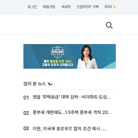
로그인
회원가입
속보창
신문/PDF 구독
RSS
많이 본 뉴스
영끌 '주택공급' 대책 임박⋯비아파트·도심복합까지 총동원
01
종부세 개편에도…1·3주택 종부세 격차 2028년부터 확대
02
03
이란, 미국에 호르무즈 합의 조건 제시…美 “경기 아직 안 끝나” [종합]