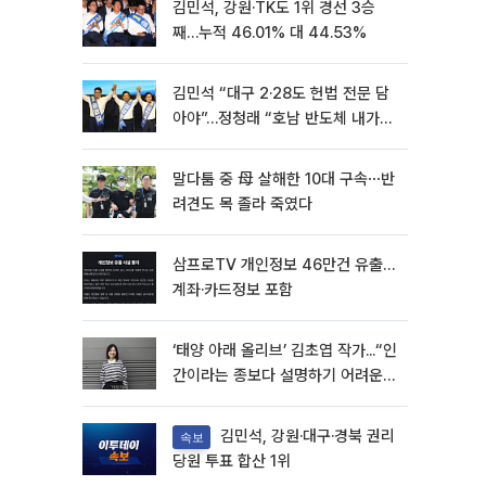
김민석, 강원·TK도 1위 경선 3승
째…누적 46.01% 대 44.53%
김민석 “대구 2·28도 헌법 전문 담
아야”…정청래 “호남 반도체 내가
제일 잘할 것”
말다툼 중 母 살해한 10대 구속⋯반
려견도 목 졸라 죽였다
삼프로TV 개인정보 46만건 유출…
계좌·카드정보 포함
‘태양 아래 올리브’ 김초엽 작가...“인
간이라는 종보다 설명하기 어려운
한 사람을 쓰고 싶었다”[문화人터
뷰]
김민석, 강원·대구·경북 권리
속보
당원 투표 합산 1위