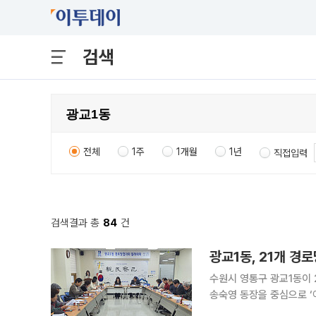
검색
전체
1주
1개월
1년
직접입력
검색결과 총
84
건
수원시 영통구 광교1동이 
송숙영 동장을 중심으로 ‘어르신 안전
포함한 이번 정례회의는 