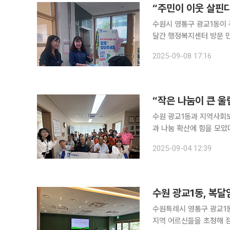
“주민이 이웃 살핀다
수원시 영통구 광교1동이 주민참여를
달간 행정복지센터 방문 
진행하고 있다. 이번 캠페인은 위기 상황에 놓였지만 제때 도움을 받지 못하는 가정을 조기에 발견
2025-09-08 17:16
“작은 나눔이 큰 울
수원 광교1동과 지역사회보
과 나눔 확산에 힘을 모았다. 4일 광교1동과 지역사회보장협의체에 따르면 광교 한양수
에서 ‘효드림 맞손 프로젝
2025-09-04 12:39
한다. ‘효드림 맞손 프
수원 광교1동, 복
수원특례시 영통구 광교1동
지역 어르신들을 초청해 점심식사를 대접했다고