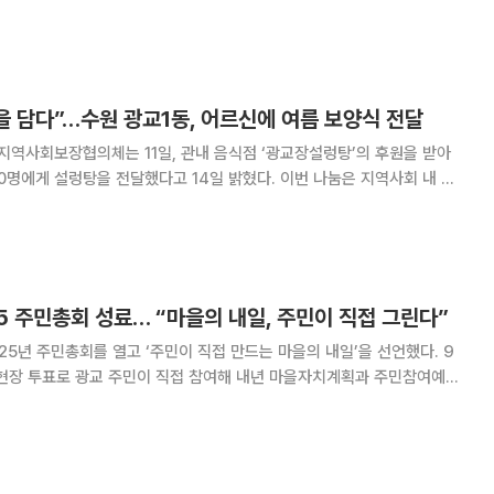
. 이날 자리에는 관내 경로당 회장들과 광교1동
 참석해 정성스럽게 차려진 식사를 나누며 어
을 담다”…수원 광교1동, 어르신에 여름 보양식 전달
지역사회보장협의체는 11일, 관내 음식점 ‘광교장설렁탕’의 후원을 받아
렁탕을 전달했다고 14일 밝혔다. 이번 나눔은 지역사회 내 나
지대 해소를 위한 민·관 협력사업의 일환이다. 광교1동 행정복지센터 직원
께 어르신 가정을 방문해 설렁탕을 전달하고
25 주민총회 성료… “마을의 내일, 주민이 직접 그린다”
5년 주민총회를 열고 ‘주민이 직접 만드는 마을의 내일’을 선언했다. 9
·현장 투표로 광교 주민이 직접 참여해 내년 마을자치계획과 주민참여예산
자치 실현의 가능성을 보여줬다. 이번 주민총회는 단순한 보고
주의’를 실천하는 실험무대가 됐다. 광교1