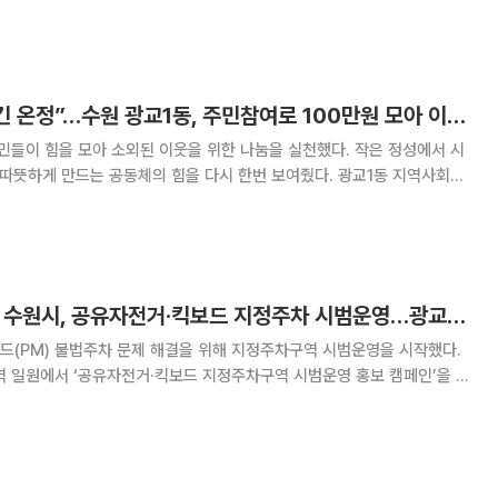
따뜻한 마음과 함께 전해질 예정이다. 동남용역은 평소 지역 환경관리뿐
“참기름 한 병에 담긴 온정”…수원 광교1동, 주민참여로 100만원 모아 이웃사랑 실천
민들이 힘을 모아 소외된 이웃을 위한 나눔을 실천했다. 작은 정성에서 시
하게 만드는 공동체의 힘을 다시 한번 보여줬다. 광교1동 지역사회보
 동안 진행한 참기름 판매를 통해 수익금 100만 원을 마련했다고 23일 밝
을 활용해 맞손 협약, 취약계층 돌봄,
“불법주차 OUT”… 수원시, 공유자전거·킥보드 지정주차 시범운영…광교역서 시민 홍보
드(PM) 불법주차 문제 해결을 위해 지정주차구역 시범운영을 시작했다.
역 일원에서 ‘공유자전거·킥보드 지정주차구역 시범운영 홍보 캠페인’을 열
장 활동을 펼쳤다. 캠페인에는 장수석 영통구청장, 정규훈
찰서 경찰관, 삼운회 교통봉사대, 남부녹색