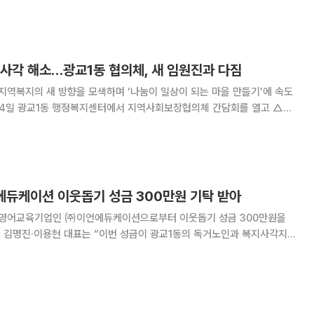
를 활용할 수 있는 방안을 마련하라고
지사각 해소…광교1동 협의체, 새 임원진과 다짐
지역복지의 새 방향을 모색하며 ‘나눔이 일상이 되는 마을 만들기’에 속도
문화 확산 △주민참여형 복지사업 활성화 방안을 심도 있게 논의했다고 15
 회의에서는 협의체 임원진을 새롭게 선출하고, 민·관
언에듀케이션 이웃돕기 성금 300만원 기탁 받아
 영어교육기업인 ㈜이언에듀케이션으로부터 이웃돕기 성금 300만원을
지대
. 송숙영 광교1동장은 “광교1동은 기탁된 성금을
한 명절을 보낼 수 있도록 지원하겠다”며 “앞