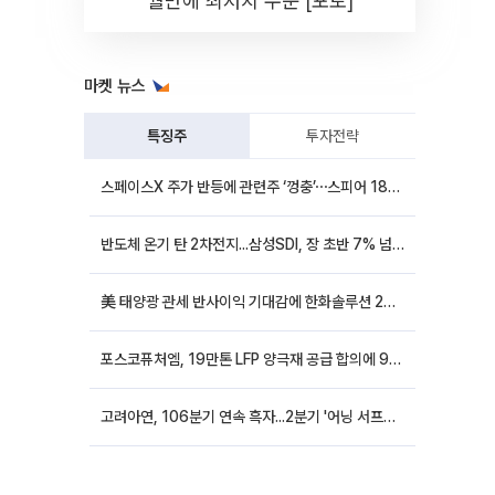
월만에 최저치 수준 [포토]
마켓 뉴스
특징주
투자전략
스페이스X 주가 반등에 관련주 ‘껑충’⋯스피어 18%ㆍ에이치브이엠 12%↑
반도체 온기 탄 2차전지...삼성SDI, 장 초반 7% 넘게 껑충
美 태양광 관세 반사이익 기대감에 한화솔루션 20%대·OCI홀딩스 14%대 급등
포스코퓨처엠, 19만톤 LFP 양극재 공급 합의에 9%대 강세
고려아연, 106분기 연속 흑자...2분기 '어닝 서프라이즈'에 장 초반 12%대 강세