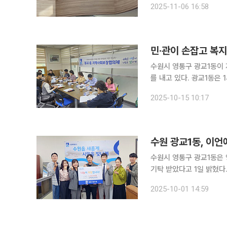
2025-11-06 16:58
서 공무원들이 업무에 AI
민·관이 손잡고 복
수원시 영통구 광교1동이 
를 내고 있다. 광교1동은 14일 광교1동 행정복지센터에서 지역사회보장협의체 간담회를 열고 △복
지사각지대 해소 △나눔 
2025-10-15 10:17
일 밝혔다. 이날
수원 광교1동, 이
수원시 영통구 광교1동은
기탁 받았다고 1일 밝혔다. 김명진·이용현 대표는 “이번 성금이 광교1동의 독거노인과 복지사각
에 놓인 이웃들에게 보탬이 되길 바란다”고 말했다
2025-10-01 14:59
통해 어려운 이웃들이 따뜻