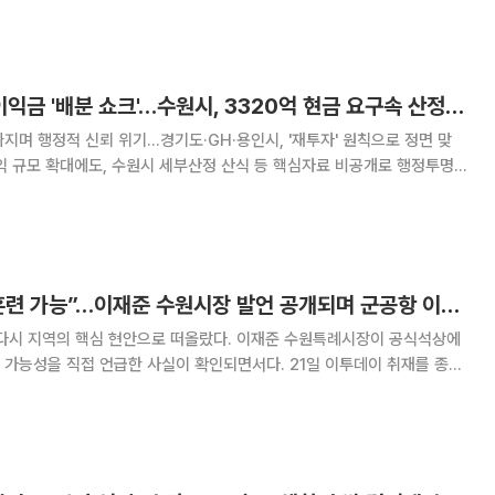
를 분명히 드러낸 자리였다. 광교1동 경로당협의회는 4일 광교1동 행정
3600억 광교개발이익금 '배분 쇼크'…수원시, 3320억 현금 요구속 산정근거 '빗장'
며 행정적 신뢰 위기...경기도·GH·용인시, '재투자' 원칙으로 정면 맞
익 규모 확대에도, 수원시 세부산정 산식 등 핵심자료 비공개로 행정투명성
' 압박 가시화… 3600억원의 합리적 집행구조 확보가 최대 현안으로 부상
사업 잔여 개발이익금 약 3600억원
“제주·봉화에서도 훈련 가능”…이재준 수원시장 발언 공개되며 군공항 이전 논란 다시 확대
 다시 지역의 핵심 현안으로 떠올랐다. 이재준 수원특례시장이 공식석상에
직접 언급한 사실이 확인되면서다. 21일 이투데이 취재를 종합
6일 수원 광교1동 ‘수원새빛만남’ 행사에서 나왔다. 행사장에는 통장, 지역
시의원, 시 기획조정실장, 영통구청장,