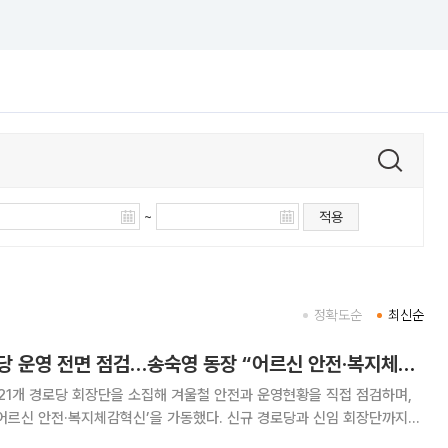
~
적용
정확도순
최신순
광교1동, 21개 경로당 운영 전면 점검…송숙영 동장 “어르신 안전·복지체감혁신 이끌겠다”
21개 경로당 회장단을 소집해 겨울철 안전과 운영현황을 직접 점검하며,
·복지체감혁신’을 가동했다. 신규 경로당과 신임 회장단까지
광교1동이 경로당 운영 전반을 행정이 주도하는 체계로 정비하겠다는 의지