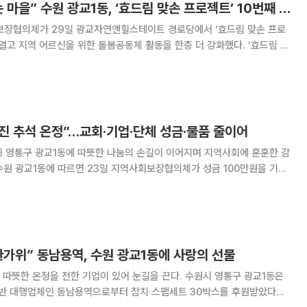
“효와 나눔이 꽃피는 마을” 수원 광교1동, ‘효드림 맞손 프로젝트’ 10번째 협약
보장협의체가 29일 광교자연앤힐스테이트 경로당에서 ‘효드림 맞손 프로
고 지역 어르신을 위한 돌봄공동체 활동을 한층 더 강화했다. ‘효드림 맞
경하는 ‘효(孝)’와 나눔을 실천하는 ‘드림(Dream&Give)’ 정신을 담아
와 경로당이 손을 맞잡고 정기 방
진 추석 온정”…교회·기업·단체 성금·물품 줄이어
시 영통구 광교1동에 따뜻한 나눔의 손길이 이어지며 지역사회에 훈훈한 감
남용역이 햄·참치세트 30박스를, 주민자치회가 200만원을, 시은소교회가
운동화 500켤레를, 수원농협이 쌀 15포를 전달했다. 이어 2
가위” 동남용역, 수원 광교1동에 사랑의 선물
정을 전한 기업이 있어 눈길을 끈다. 수원시 영통구 광교1동은
운반 대행업체인 동남용역으로부터 참치·스팸세트 30박스를 후원받았다고