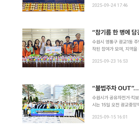
밝혔다. 이번 물품은 관내 독거노인과 복지사각지대 가구에 전달돼, 명절을 맞아 소외되지 않도록
2025-09-24 17:46
수원시 영통구 광교1동 주
작된 참여가 모여, 지역을 따뜻
장협의체는 1일부터 20일
2025-09-23 16:53
혔다. 협의체는 이번 기금
수원시가 공유자전거·킥보
시는 15일 오전 광교중앙
고, 시민인식 제고와 질서 정착을 위한 현
2025-09-15 16:01
안전교통국장, 수원영통경