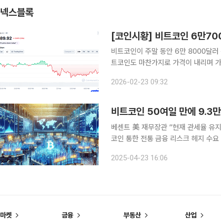
넥스블록
[코인시황] 비트코인 6만70
비트코인이 주말 동안 6만 8000달러 
트코인도 마찬가지로 가격이 내리며 가
이 고조되고 미국 관세 관련 법적 불
2026-02-23 09:32
것이라 전망했다. 글로벌 
비트코인 50여일 만에 9.3
베센트 美 재무장관 “현재 관세율 유
코인 통한 전통 금융 리스크 헤지 수요
공 최우선” 가상자산 대장주 비트코인이 50여 일 만에 9만3000달러 선을 회복했다. 무역전쟁 완
2025-04-23 16:06
화 기대감과 전통 금융 리스크 헤지 수
마켓
금융
부동산
산업