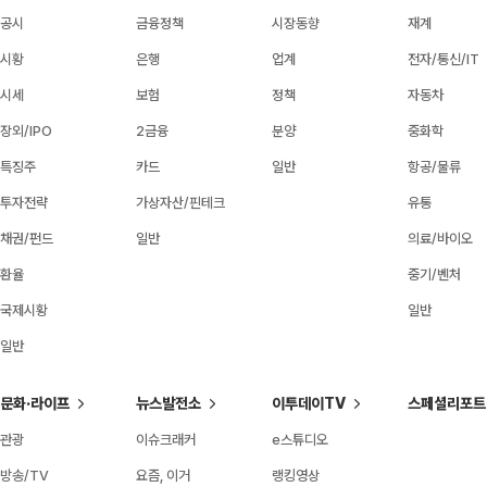
공시
금융정책
시장동향
재계
시황
은행
업계
전자/통신/IT
시세
보험
정책
자동차
장외/IPO
2금융
분양
중화학
특징주
카드
일반
항공/물류
투자전략
가상자산/핀테크
유통
채권/펀드
일반
의료/바이오
환율
중기/벤처
국제시황
일반
일반
문화·라이프
뉴스발전소
이투데이TV
스페셜리포트
관광
이슈크래커
e스튜디오
방송/TV
요즘, 이거
랭킹영상