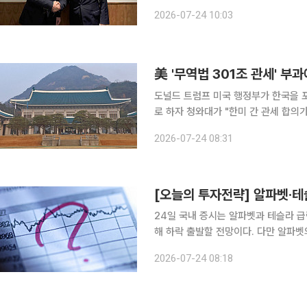
산업부에 따르면 미국 무역대표부(UST
2026-07-24 10:03
역법 301조 조사에 따른 관세 조치를 
美 '무역법 301조 관세' 부
도널드 트럼프 미국 행정부가 한국을 포
로 하자 청와대가 "한미 간 관세 합의
다"고 밝혔다. 청와대 관계자는 24일 "한미 양국은 관세 합의가 준수돼야 한다는 데 공감대를 형성
2026-07-24 08:31
하고 있다"며 "현재 조사가 진행 중인 
24일 국내 증시는 알파벳과 테슬라 급
해 하락 출발할 전망이다. 다만 알파
나온 만큼 반도체를 중심으로는 하방 경직성이 나타날 
2026-07-24 08:18
23일(현지시간) 미국 증시는 알파벳과