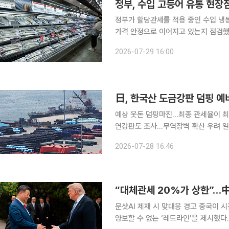
정부, 수입 고등어 유통 현장
정부가 할당관세를 적용 중인 수입 냉
가격 안정으로 이어지고 있는지 점검했
유통 단계의 비용 절감과 신속한 시장 공
2026-07-29 16:00
민생안정지원단은 29일 부산 감천항 
예상 웃돈 덤핑마진…최종 관세율이 최
연강판도 조사…무역장벽 확산 우려 일본 정부가 한국산 용융아연도금강판에 대해 덤핑 판매와 자
국 철강업계 피해가 있었다는 예비판정
2026-07-28 16:46
는 우려가 나온다. 28일
“대체관세 20%가 상한”…中
문샷AI 제재 시 맞대응 경고 중국이 시진핑 국가주석의 9월 미국 방문을 앞두고 관세와 AI 문제에서
양보할 수 없는 ‘레드라인’을 제시했다