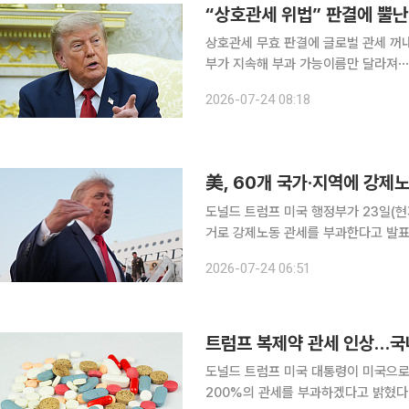
상호관세 무효 판결에 글로벌 관세 꺼
부가 지속해 부과 가능이름만 달라져⋯사실상 상호관세 지
법 301조를 근거로 60개국에 10∼1
2026-07-24 08:18
美, 60개 국가·지역에 강제노
도널드 트럼프 미국 행정부가 23일(현
거로 강제노동 관세를 부과한다고 발표했
12.5%의 관세율이 적용된다. 미 동부 시
2026-07-24 06:51
그통신에 따르면 새로운 관세는 통상법
트럼프 복제약 관세 인상…국
도널드 트럼프 미국 대통령이 미국으로
200%의 관세를 부과하겠다고 밝혔다.