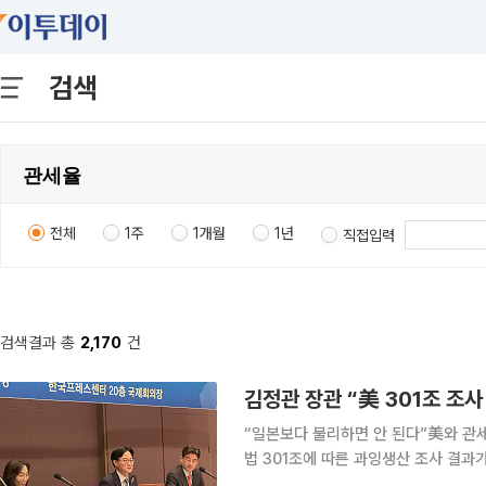
검색
전체
1주
1개월
1년
직접입력
검색결과 총
2,170
건
“일본보다 불리하면 안 된다”美와 관세·조선 협력 동시 협의 
법 301조에 따른 과잉생산 조사 결과
를 이어가는 가운데, 절대적인 관세율