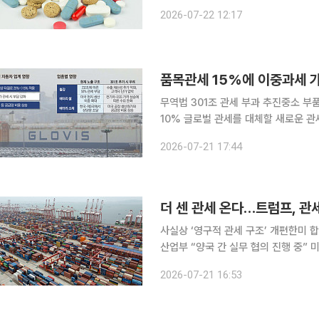
실적 영향은 제한적이라는 분석이 우세
2026-07-22 12:17
무역법 301조 관세 부과 추진중소 부품사 공급망 타격 우려
10% 글로벌 관세를 대체할 새로운 
다. 기존 품목관세와 더불어 배터리·자
2026-07-21 17:44
더 센 관세 온다…트럼프, 관세
사실상 ‘영구적 관세 구조’ 개편한미 
산업부 “양국 간 실무 협의 진행 중” 
드 트럼프 행정부의 관세 장벽은 오히
2026-07-21 16:53
을 포함해 세계 각국의 관세 부담이 