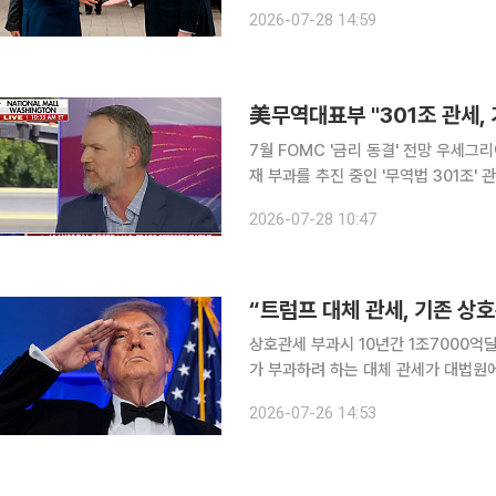
가 압박에는 대응하겠다는 경고로 풀이된다. 28일(현지시간) 블룸버그통신에 따르면
2026-07-28 14:59
전날 대변인 명의 성명에서 미국이 양
美무역대표부 "301조 관세, 
7월 FOMC '금리 동결' 전망 우세그리어 대표 "관세율
재 부과를 추진 중인 '무역법 301조'
고 주장했다. 제이미슨 그리어 미국무역대표부(USTR) 대표는 27일(현지시간) 미국 폭스뉴스에 출
2026-07-28 10:47
연해 "연방준비제도(Fed·연준) 금리 
“트럼프 대체 관세, 기존 상
상호관세 부과시 10년간 1조7000억
가 부과하려 하는 대체 관세가 대법원
다. 25일(현지시간) 경제 전문매체 포천 등에 따르면 비영리단체 ‘책임 있는 연방예산위원회
2026-07-26 14:53
(CRFB)’는 최근 ‘301조와 338조