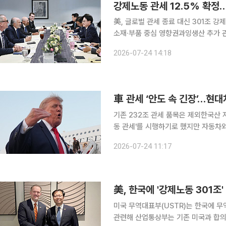
美, 글로벌 관세 종료 대신 301조 
소재·부품 중심 영향권과잉생산 추가 관세 검토에 산
본관세를 포함해 총 12.5%의 ‘강제
2026-07-24 14:18
영향을 점검하고 있다. 당장 산업 전반
車 관세 ‘안도 속 긴장’…현대
기존 232조 관세 품목은 제외한국산 자동차 15% 관세 유지 
동 관세'를 시행하기로 했지만 자동차
중복 부과 대상에서 제외됐다. 완성차
2026-07-24 11:17
美, 한국에 '강제노동 301조' 
미국 무역대표부(USTR)는 한국에 무역
관련해 산업통상부는 기존 미국과 합의한