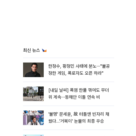
최신 뉴스
한정수, 황정민 사태에 분노⋯"불공
정한 게임, 폭로자도 오픈 하라"
[내일 날씨] 폭염 한풀 꺾여도 무더
위 계속⋯동해안 이틀 연속 비
'불명' 문세윤, 故 터틀맨 빈자리 채
웠다…'거북이' 눈물의 최종 우승