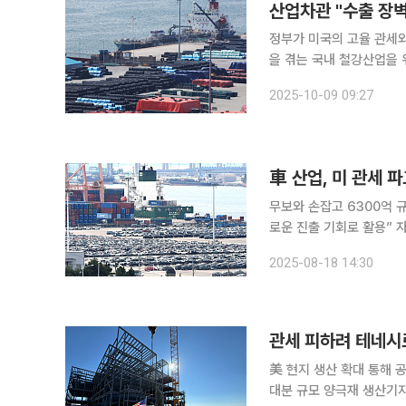
산업차관 "수출 장벽
정부가 미국의 고율 관세
을 겪는 국내 철강산업을 위
학 산업통상부 차관은 추석
2025-10-09 09:27
무보와 손잡고 6300억 
로운 진출 기회로 활용” 자동차 업계와 금융권, 정부가 손잡고 미국발 관세 파고를 넘기 위한 대·중
소 상생 지원에 나섰다. 
2025-08-18 14:30
보험공사가 이를 바탕으로 
관세 피하려 테네시로
美 현지 생산 확대 통해 
대분 규모 양극재 생산기지 확보 한국무역보험공사가 LG화학의 미국 테네시주 