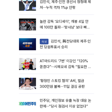
김민석, 제주·인천 경선서 정청래 제
쳐⋯누적 격차 1%p 안팎
놀란 감독 '오디세이', 개봉 4일 만
에 100만 돌파⋯'왕사남' 보다 빠르
다
김민석, 與전당대회 제주·인
속보
천 당원투표서 승리
AT마드리드 ‘7번’ 이강인 “120%
쏟겠다”⋯시메오네 감독 “필요한 선
수”
'황정민 스토킹 혐의' A씨, 벌금
300만원 불복⋯11일 결심 공판
민주당, 개인정보 유출 늑장 대응 논
란에⋯“당시 점검서 이상 없었다”