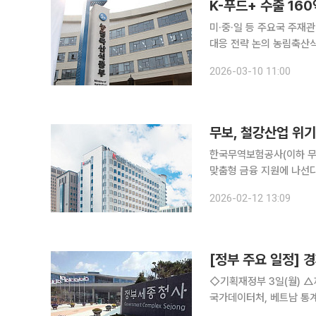
K-푸드+ 수출 1
미·중·일 등 주요국 주재
대응 전략 논의 농림축산식품부가 주요국에 파견된 해외 주재관과 국제기구 파견관을 한자리에 모
아 글로벌 농업 통상 환경 변화
2026-03-10 11:00
11일부터 13일까지 3일
무보, 철강산업 위기
한국무역보험공사(이하 무
맞춤형 금융 지원에 나선다. 무보는 12일 포스코의 중소 협력사를 대상으로 철강산업 지원
'수출공급망강화 보증' 1호 보증서를 발급했다
2026-02-12 13:09
억원을 무보에 출연하고,
[정부 주요 일정] 경
◇기획재정부 3일(월) △제18회 아시아 고위공무원 초청연수 △2025년 9월 온라인쇼핑동향 △
국가데이터처, 베트남 통계청과 통계협력 양자
관회의 겸 물가관계장관회의