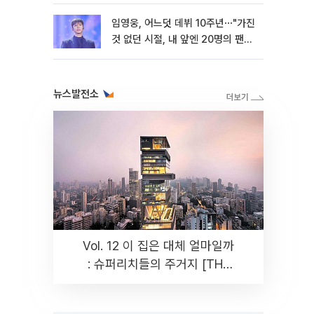
임영웅, 어느덧 데뷔 10주년⋯"가진
것 없던 시절, 내 앞엔 20명의 팬
뿐"
뉴스발전소
Vol. 12 이 집은 대체 얼마일까
: 슈퍼리치들의 주거지 [THE
RARE]