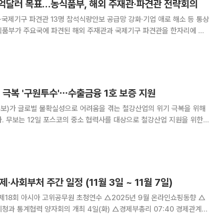
60억달러 목표…농식품부, 해외 주재관·파견관 전략회의
관·국제기구 파견관 13명 참석식량안보 공급망 강화·기업 애로 해소 등 통상
 대응과 K-푸드+ 수출 확대 전략 점검에 나섰다. 농림축산식품부는
간 정부세종청사에서 ‘2026년 해외
 극복 '구원투수'⋯수출금융 1호 보증 지원
보)가 글로벌 불확실성으로 어려움을 겪는 철강산업의 위기 극복을 위해
을 위한
고 밝혔다. 이 프로그램은 포스코와 기업은행이 200
 무보는 이를 재원으로 포스코의 중소 협력사
제·사회부처 주간 일정 (11월 3일 ~ 11월 7일)
회의 개최 4일(화) △경제부총리 07:40 경제관계장
(서울청사), 08:20 산업경쟁력강화 관계장관회의(서울청사), 14:00