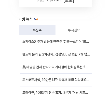
시장 '이번엔?' [포토]
마켓 뉴스
특징주
투자전략
스페이스X 주가 반등에 관련주 ‘껑충’⋯스피어 18%ㆍ에이치브이엠 12%↑
반도체 온기 탄 2차전지...삼성SDI, 장 초반 7% 넘게 껑충
美 태양광 관세 반사이익 기대감에 한화솔루션 20%대·OCI홀딩스 14%대 급등
포스코퓨처엠, 19만톤 LFP 양극재 공급 합의에 9%대 강세
고려아연, 106분기 연속 흑자...2분기 '어닝 서프라이즈'에 장 초반 12%대 강세