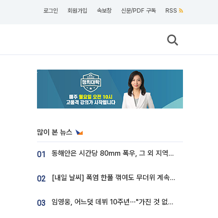
로그인
회원가입
속보창
신문/PDF 구독
RSS
많이 본 뉴스
동해안은 시간당 80㎜ 폭우, 그 외 지역은 폭염…‘극과 극 날씨’
01
[내일 날씨] 폭염 한풀 꺾여도 무더위 계속⋯동해안 이틀 연속 비
02
임영웅, 어느덧 데뷔 10주년⋯"가진 것 없던 시절, 내 앞엔 20명의 팬뿐"
03