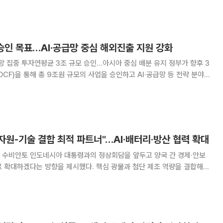
 국가전략산업과 혁신기업으로 자금이 흐르는 구조를
 승인 목표…AI·공급망 중심 해외진출 지원 강화
집중 투자연평균 3조 규모 승인…아시아 중심 배분 유지 정부가 향후 3
CF)을 통해 총 9조원 규모의 사업을 승인하고 AI·공급망 등 전략 분야
 재정경제부는 13일 열린 EDCF 기금운용위원회
EDCF 중기운용방향’을 의결
 자원-기술 결합 최적 파트너"…AI·배터리·방산 협력 확대
 수비안토 인도네시아 대통령과의 정상회담을 앞두고 양국 간 경제·안보
 확대하겠다는 방향을 제시했다. 핵심 광물과 첨단 제조 역량을 결합해
인공지능(AI)과 배터리, 방산 등 전략 산업에서 협력을 고도화하겠다는 구
령은 31일 인도네시아 유력 일간지 콤파스와의 서면