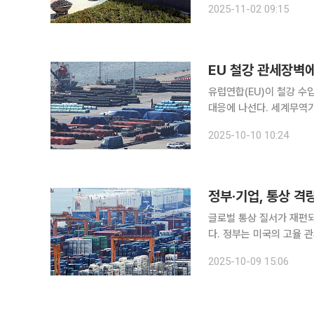
2025-11-02 09:15
국무회의(
EU 철강 관세장벽에
유럽연합(EU)이 철강 수
대응에 나선다. 세계무역기구(WTO) 및 한-EU 자유무역협정(FTA) 등 다각적인 대응 방안을 검토
하고, 이달 중 '철강산업
2025-10-10 10:24
산업통상부는 10일 박종
정부·기업, 통상 격랑
글로벌 통상 질서가 재편되
다. 정부는 미국의 고율
대응해 산업별 맞춤형 통상
2025-10-09 15:06
와 현지 생산 확대, 공급