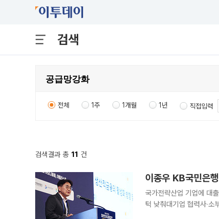
검색
전체
1주
1개월
1년
직접입력
검색결과 총
11
건
국가전략산업 기업에 대출
턱 낮춰대기업 협력사·소부장 공급망 대상 금
보·과거 실적에서 기술력·