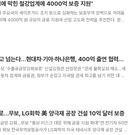
에 막힌 철강업계에 4000억 보증 지원"
와 주요국의 세이프가드 조치 등으로 심화하는 보호무역 장벽으로 어려움
해 4000억 원 규모의 금융 지원과 산업 고도화 전략을 추진한다. 문신
 연휴 마지막 날인 9일 현대제철의 수출용 형강이 적재된 인천내항 제6
부두를 찾아 철강 수출 현장을 점검했다. 국내 철강산업은 현재 미국의
車 산업, 미 관세 파고 넘는다…현대차·기아·하나은행, 400억 출연 협력사 금융지원
규모 ‘수출공급망강화보증’ 신설김정관 산업장관 “관세 불확실성 해소…새
현대차·기아와 하나은행이 무역보험기금에 400억 원을 출연하고, 한국무역
협력사에 6300억 원 규모의 우대 금융을
…무보, LG화학 美 양극재 공장 건설 10억 달러 보증
공급망 강화…무보 “통상 리스크 대응 위해 금융 지원 확대”연 전기차 60만
양극재 공장 건설 프