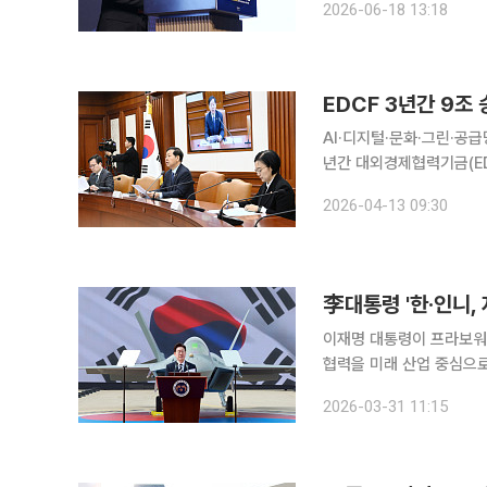
2026-06-18 13:18
합한 복합금융으로 전환해
EDCF 3년간 9조
AI·디지털·문화·그린·공급망 
년간 대외경제협력기금(ED
중심으로 우리 기업의 해외 진출을 본격 지원한다.
2026-04-13 09:30
에서 ‘2026~2028년 
李대통령 '한·인니,
이재명 대통령이 프라보워
협력을 미래 산업 중심으로
공급망 경쟁력을 높이고, 
2026-03-31 11:15
상에서다. 이 대통