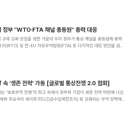
대통령실) △기재부 2차관 10:00 공공기
 정부 "WTO·FTA 채널 총동원" 총력 대응
입 규제 강화 방침을 정한 가운데 우리 정부가 통상 채널을 총동원해 총력
 고도화 방안'을 발표해 근본적인 산업 체질 개선에도 속도를 낼 계획이다.
원 통상차관보 주재로 철강업
 속 '생존 전략' 가동 [글로벌 통상전쟁 2.0 점화]
는 ‘보호무역 전쟁’의 파고 속에서 정부와 기업이 생존 전략 마련에 나섰
 관세와 주요국의 세이프가드(긴급수입제한조치) 등 강화되는 무역 장벽에
 전략과 금융·기술 지원 체계를 본격 가동한다. 업계도 수출시장 다변화
망 안정화를 통해 돌파구 마련에 나서는 등 민