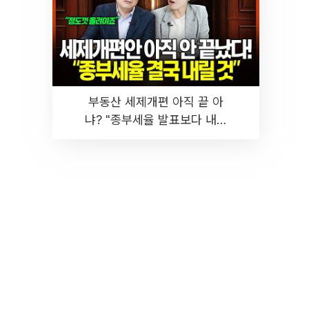
부동산 세제개편 아직 끝 아
냐? "종부세율 발표보다 내릴
것" 장기거주·양도세 전망 I 집
땅지성 I 김인만, 진미윤