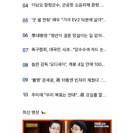
이남오 함평군수, 군공항 소음피해 함평 보상 요구
04
'굿 윌 헌팅' 배우 "기아 EV2 덕분에 살아"…교통사고 후 안전성 극찬
05
06
李대통령 “청년이 결혼 망설이는 일 없어야...제도상 불이익 조사”
축구협회, 대국민 사과…"압수수색·카드 논란 사죄, 강도 높은 쇄신"
07
놀란 감독 '오디세이', 개봉 4일 만에 100만 돌파⋯'왕사남' 보다 빠르다
08
09
'불명' 문세윤, 故 터틀맨 빈자리 채웠다…'거북이' 눈물의 최종 우승
10
추미애 "우리 목표는 연대"…故 강일출 할머니 흉상 제막
최신 영상