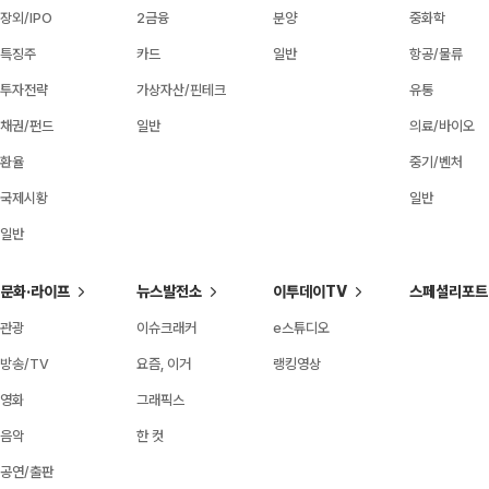
장외/IPO
2금융
분양
중화학
특징주
카드
일반
항공/물류
투자전략
가상자산/핀테크
유통
채권/펀드
일반
의료/바이오
환율
중기/벤처
국제시황
일반
일반
문화·라이프
뉴스발전소
이투데이TV
스페셜리포트
관광
이슈크래커
e스튜디오
방송/TV
요즘, 이거
랭킹영상
영화
그래픽스
음악
한 컷
공연/출판