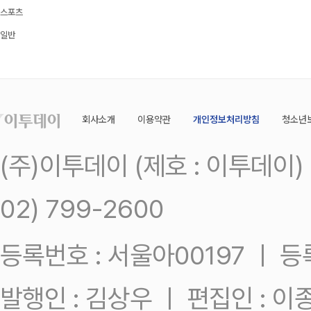
스포츠
일반
회사소개
이용약관
개인정보처리방침
청소년
(주)이투데이 (제호 : 이투데이
02) 799-2600
등록번호 : 서울아00197 ㅣ 등록일
발행인 : 김상우 ㅣ 편집인 : 