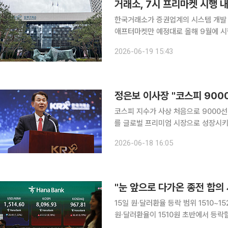
한국거래소가 증권업계의 시스템 개발 
애프터마켓만 예정대로 올해 9월에 시행하기로 했다. 19일 금융투자
오후 2시 프리·애프터마켓 참여 의사를
2026-06-19 15:43
일정을 조정했다. 이번 간담회는 모의
정은보 이사장 "코스피 900
코스피 지수가 사상 처음으로 9000
를 글로벌 프리미엄 시장으로 성장시키겠다는 구상을 내놓았
장은 이날 오후 개최된 코스피 9000
2026-06-18 16:05
20여일 만의 쾌거"라며 "자본시장 선
"눈 앞으로 다가온 종전 합의 
15일 원·달러환율 등락 범위 1510~
원·달러환율이 1510원 초반에서 등락할 것이라는 전망이 
일 장중 환율에 대해 "미국-이란 종전