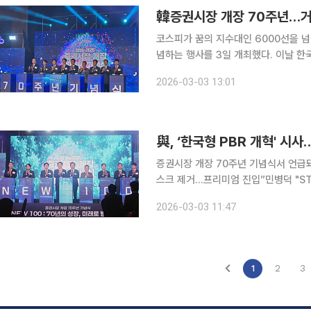
코스피가 꿈의 지수대인 6000선을 
념하는 행사를 3일 개최했다. 이날 한국거래소는 오전 서울 중구 롯데호텔에서 증권시장 개장 70주
년 기념식을 가졌다. 행사는 대한민국 증권시장 개장 후 70년간의 결실을 되돌아보고 우리 자본시
2026-03-03 13:01
與, ‘한국형 PBR 개혁' 시
증권시장 개장 70주년 기념식서 언급
스크 제거…프리미엄 진입”민병덕 "STO·디지털자산 
를 상회한 가운데 열린 증권시장 개장
2026-03-03 11:47
(PBR) 개혁을 벤치마킹한 '한국형 PB
1
2
3