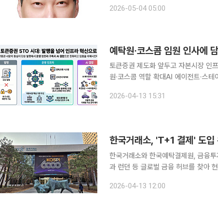
맥락이다. 글로벌 기준에 맞추고 시장 효율성을 높이겠다는 취지 자체는 분명하다. 실제로 미국 등
2026-05-04 05:00
주요 선진국이 결제 주기를 단축하는 
예탁원·코스콤 임원 인사에 
토큰증권 제도화 앞두고 자본시장 인프
원·코스콤 역할 확대AI 에이전트·스테이블
(STO) 제도화를 앞두고 자본시장 핵
2026-04-13 15:31
쟁 축이 발행 자체보다 결제·유통·권
한국거래소, 'T+1 결제' 도
한국거래소와 한국예탁결제원, 금융투자
과 런던 등 글로벌 금융 허브를 찾아 현지 실사에 나선다. 13일 한
관은 오는 4월 27일부터 5월 1일까
2026-04-13 12:00