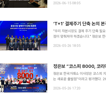
2026-06-15 08:05
예상된다"며 "이날 하락 출발한 환율은
"우리 자본시장도 결제 주기 단축 필요
점이 맞춰져야 하겠습니다." 정은보 한국거래소 이사장은 26일 '증권시장 결제주기 단축 토론회'에
서 이 같이 말했다. 이날 토론회는 서
2026-05-26 18:05
동향 및 우리 증권시장의 과제'를 주제
정은보 “코스피 8000, 코
정은보 한국거래소 이사장은 코스피 지수
는 새로운 출발점”이라고 평가했다. 26일 코스피 지수는 7000 돌파(6일) 이후 약 3주 만에
8047.51로 마감했다. 코스피 시장 
2026-05-26 17:20
체 