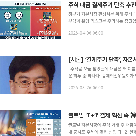
주식 대금 결제주기 단축 추진
정부가 자본시장 활성화를 위해 주식 대
부담과 운영 리스크를 우려하는 증권업계는 난처
에 따르면 지난달 18일 이재명 대통령
2026-04-06 06:00
주식 거래 후 결제는 2 영업일 후 이
[시론] ‘결제주기 단축’, 자
“주식을 오늘 팔았는데 대금은 왜 이틀
운 화두 중 하나다. 규제혁신위원회가 
축’(T+1) 논의가 여의도 자본시장을
2026-03-26 06:00
에 부합하려는 국가적 과제이자, 금융
글로벌 'T+1' 결제 혁신 속
글로벌 자본시장이 주식 거래 후 대금이
내 증시도 추세에 맞춰 현행 'T+2' 