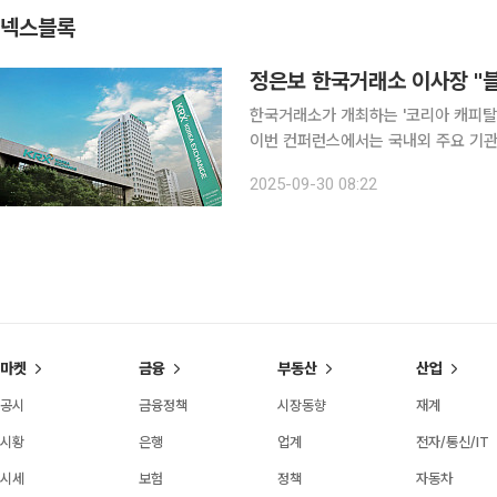
넥스블록
정은보 한국거래소 이사장 "
한국거래소가 개최하는 '코리아 캐피탈 마
이번 컨퍼런스에서는 국내외 주요 기관
자 등 약 1000여명이 한 자리에 모여
2025-09-30 08:22
은 코스피 최고치 경신을 기념해 마련
마켓
금융
부동산
산업
공시
금융정책
시장동향
재계
시황
은행
업계
전자/통신/IT
시세
보험
정책
자동차