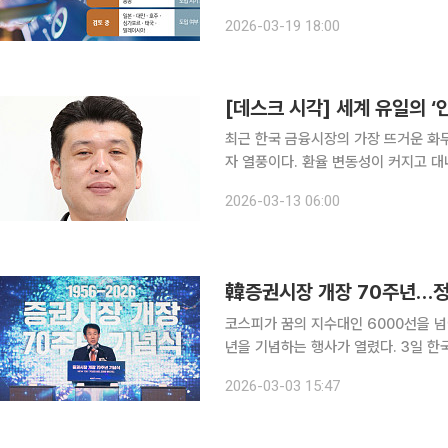
위한 정부의 청사진 발표에 저(低) 주
2026-03-19 18:00
역시 확산하고 있다. 19일 
[데스크 시각] 세계 유일의 ‘
최근 한국 금융시장의 가장 뜨거운 화두
자 열풍이다. 환율 변동성이 커지고 
본의 해외 유출은 그 어느 때보다 가
2026-03-13 06:00
에서 내국인의 해외 투자가 과거보다 
韓증권시장 개장 70주년…정은
코스피가 꿈의 지수대인 6000선을 넘
년을 기념하는 행사가 열렸다. 3일 한국거래소는 서울 중구 롯데호텔에서 '증권시장 개장 70주년
기념식'을 열어 대한민국 증권시장 개
2026-03-03 15:47