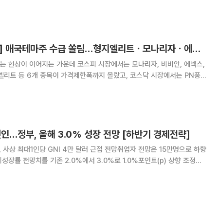
민간참여사업 금융지원 설명회’를 열었다고 밝
[급등락주 짚어보기] 애국테마주 수급 쏠림…형지엘리트ㆍ모나리자ㆍ에넥스 등 ‘上’
는 현상이 이어지는 가운데 코스피 시장에서는 모나리자, 비비안, 에넥스,
엘리트 등 6개 종목이 가격제한폭까지 올랐고, 코스닥 시장에서는 PN풍
, 손오공, 형지I&C 등 11개 종목이 상한가를 기록했다. 하한가를 기록한
. 16일 코스피 시장에서 상한가를 기록한 종목
견인…정부, 올해 3.0% 성장 전망 [하반기 경제전략]
, 사상 최대1인당 GNI 4만 달러 근접 전망취업자 전망은 15만명으로 하향
성장률 전망치를 기존 2.0%에서 3.0%로 1.0%포인트(p) 상향 조정했
로 수출과 설비투자가 예상보다 크게 늘고, 중동전쟁으로 부각된 경제 불확
 추가경정예산 효과 등이 반영된