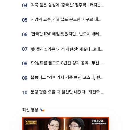
맥북 품은 삼성에 ‘중국산’ 맹추격⋯커지는 노트북 OLED 시장
04
서경덕 교수, 김희철도 분노한 거꾸로 태극기⋯"엉터리는 아냐, 아쉬울 뿐"
05
‘한국판 IRA’ 베일 벗었지만…반도체·배터리 업계 “시행령이 관건”
06
07
美 폴리실리콘 ‘가격 하한선’ 세웠다…K태양광 수혜 기대
SK실트론 팔고도 8년간 성과 공유…두산 인수대금 2.3조가 끝 아냐
08
블룸버그 “레버리지 거품 빠진 코스피, 변동성 최악 국면 지났을 가능성”
09
분당·평촌 오를 때 일산만 내렸다…재건축 기대감도 ‘무색’
10
최신 영상