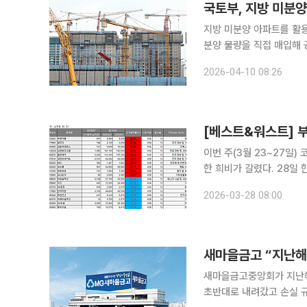
지방 미분양 아파트를 활용
분양 물량을 직접 매입해
다는 구상이다. 국토교통부와 한국토지주택공사(LH)는 10일 ‘지방중심 건설투자 보강방안(지난해
2026-04-10 08:26
8월 14일)’ 후속 조치로 
이번 주(3월 23~27일
한 희비가 갈렸다. 28일 한국거래소에 따르면 이번 주 코스피 지수는 20일 5781.20에서 27일
5438.87로 5.92% 
2026-03-28 08:00
14조1999억원, 5396
새마을금고 “지난해
새마을금고중앙회가 지난해 
초반대로 내려갔고 손실 규모도 전년 