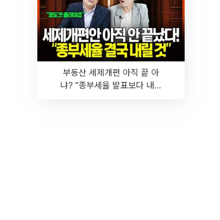
부동산 세제개편 아직 끝 아
냐? "종부세율 발표보다 내릴
것" 장기거주·양도세 전망 I 집
땅지성 I 김인만, 진미윤