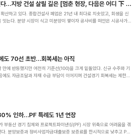
PF 지표마저 흔들린다…지방 건설 살릴 길은 [멈춘 현장, 다음은 어디 下 ③]
 확산하고 있다. 종합건설사 폐업은 21년 내 최다로 치솟았고, 회생을 신
 잇는다. 분양 시장이 식고 미분양이 쌓이자 공사비를 떠안은 시공사가
청과 자재업체, 수분양자에게로 번진다. 본지는 금융감독원 전자공시와 법원
설 행정 데이터를 직접 분석해 도산 위험도를
에도 70선 초반…회복세는 아직
 만에 반등했지만 여전히 기준선(100)을 크게 밑돌았다. 신규 수주와 기
됐음에도 자금조달과 자재 수급 부담이 이어지며 건설경기 회복세는 제한적
가 71.5로 전월보다 6.3포인트(
30% 인하…PF 특례도 1년 연장
 부동산 경기 침체와 프로젝트파이낸싱(PF) 시장 위축으로 어려움을 겪
선다. 분양보증과 정비사업자금대출보증 보증료를 한시적으로 낮추고 PF
확대 등을