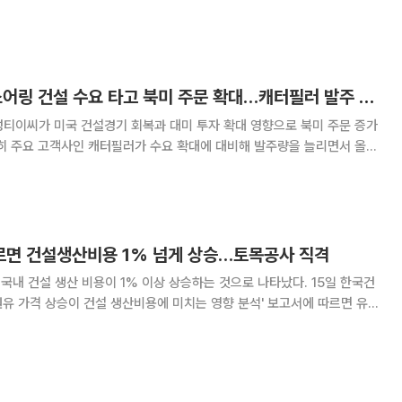
규제 등으로 경영환경이 쉽지 않을 것으로 보고 연체 및 손익 관리를 강화
 MG자산관리회사(MG AMCO)를 중심으로
진성티이씨, 美 리쇼어링 건설 수요 타고 북미 주문 확대…캐터필러 발주 증가
성티이씨가 미국 건설경기 회복과 대미 투자 확대 영향으로 북미 주문 증가
특히 주요 고객사인 캐터필러가 수요 확대에 대비해 발주량을 늘리면서 올해
이어지는 모습이다. 미국의 관세 정책 변동성에 대응하기 위한 재고 확보
장 건설 확대가 건설장비 수요 증가로 이
르면 건설생산비용 1% 넘게 상승…토목공사 직격
내 건설 생산 비용이 1% 이상 상승하는 것으로 나타났다. 15일 한국건
유 가격 상승이 건설 생산비용에 미치는 영향 분석' 보고서에 따르면 유가
생산비용은 1.06% 오른다. 한국은행의 2023년도 산업 연관표 '가격 파급
효과 분석 모형'을 적용해 추산한 수치다. 국제