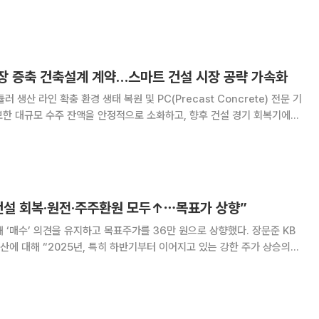
조8839억원이며 공사 15조8222억원, 용역 2조617억원이다. 특히 주택
주 금액의 약 68%
장 증축 건축설계 계약…스마트 건설 시장 공략 가속화
및 PC(Precast Concrete) 전문 기
한 대규모 수주 잔액을 안정적으로 소화하고, 향후 건설 경기 회복기에
환경은 충남 당진공장 부지 내에 연면적
평) 규모의 공장 및 창고 증축
 건설 회복·원전·주주환원 모두↑⋯목표가 상향”
매수’ 의견을 유지하고 목표주가를 36만 원으로 상향했다. 장문준 KB
산에 대해 “2025년, 특히 하반기부터 이어지고 있는 강한 주가 상승의
 계열사의 지분가치 상승”이라고 설명했다. 하지만 이를 제외하더라도 △
화적인 주주환원 정책 발표 가능성 △적극