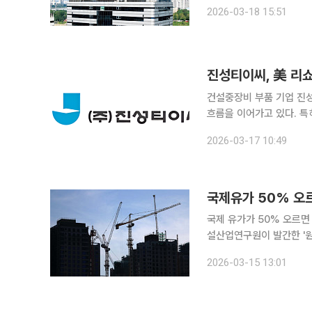
기 회복 지연과 가계대출 
2026-03-18 15:51
할 계획이다. 부실채권은
건설중장비 부품 기업 진
흐름을 이어가고 있다. 
1분기에도 주문 증가세가 
2026-03-17 10:49
수요와 리쇼어링에 따른 공
국제유가 50% 오
국제 유가가 50% 오르면 국
설산업연구원이 발간한 '원
50% 상승 시 국내 건설 
2026-03-15 13:01