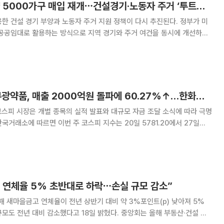
국토부, 지방 미분양 5000가구 매입 재개⋯건설경기·노동자 주거 ‘투트랙’ 지원
한 건설 경기 부양과 노동자 주거 지원 정책이 다시 추진된다. 정부가 미
 공공임대로 활용하는 방식으로 지역 경기와 주거 여건을 동시에 개선하겠
‘지방 준공 후 미분양 아파트 3차 매
[베스트&워스트] 부광약품, 매출 2000억원 돌파에 60.27%↑…한화솔루션, 유상증자 쇼크에 31%↓
) 코스피 시장은 개별 종목의 실적 발표와 대규모 자금 조달 소식에 따라 극명
하락했다. 이 기간 개인은 13조342억원을 순매수했고, 외국인과 기관은 각각
억원 순매도 했다
 연체율 5% 초반대로 하락⋯손실 규모 감소”
새마을금고 연체율이 전년 상반기 대비 약 3%포인트(p) 낮아져 5%
대비 감소했다고 18일 밝혔다. 중앙회는 올해 부동산·건설 경