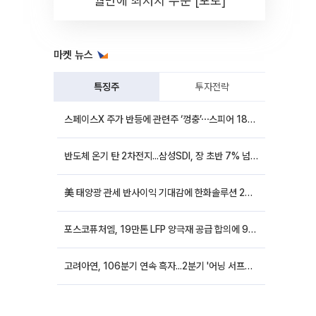
월만에 최저치 수준 [포토]
마켓 뉴스
특징주
투자전략
스페이스X 주가 반등에 관련주 ‘껑충’⋯스피어 18%ㆍ에이치브이엠 12%↑
반도체 온기 탄 2차전지...삼성SDI, 장 초반 7% 넘게 껑충
美 태양광 관세 반사이익 기대감에 한화솔루션 20%대·OCI홀딩스 14%대 급등
포스코퓨처엠, 19만톤 LFP 양극재 공급 합의에 9%대 강세
고려아연, 106분기 연속 흑자...2분기 '어닝 서프라이즈'에 장 초반 12%대 강세