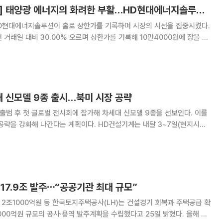
[급등락주 짚어보기] 태양광 에너지의 화려한 부활…HD현대에너지솔루션 '上'
HD현대에너지솔루션이 홀로 상한가를 기록하며 시장의 시선을 집중시켰다.
거래일 대비 30.00% 오르며 상한가를 기록해 10만4000원에 장을 마
생 에너지 보조금 정책 유지 소식과 글로벌 태양광 모듈 수요 회복 전망이
모 수주 계약 체결 임박설이 돌며 기
대 신모델 9종 출시…북미 시장 공략
출범 후 첫 글로벌 전시회에 참가해 차세대 신모델 9종을 선보인다. 이를
간다는 계획이다. HD건설기계는 내달 3~7일(현지시간)
 센터에서 열리는 국제 건설기계 박람회 콘엑스포 2026에 참가한다고
HD건설기계는 현대(HYUNDAI)·디벨론(D
 17.9조 발주⋯“공공기관 최대 규모”
공사(LH)는 건설경기 회복과 주택공급 확
9000억원 규모의 공사·용역 발주계획을 수립했다고 25일 밝혔다. 올해 발