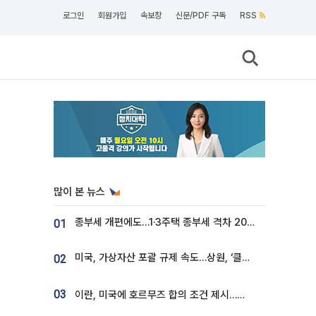
로그인
회원가입
속보창
신문/PDF 구독
RSS
많이 본 뉴스
종부세 개편에도…1·3주택 종부세 격차 2028년부터 확대
01
미국, 가상자산 포괄 규제 속도…상원, ‘클래리티법’ 9월 절차투표 추진
02
03
이란, 미국에 호르무즈 합의 조건 제시…美 “경기 아직 안 끝나” [종합]