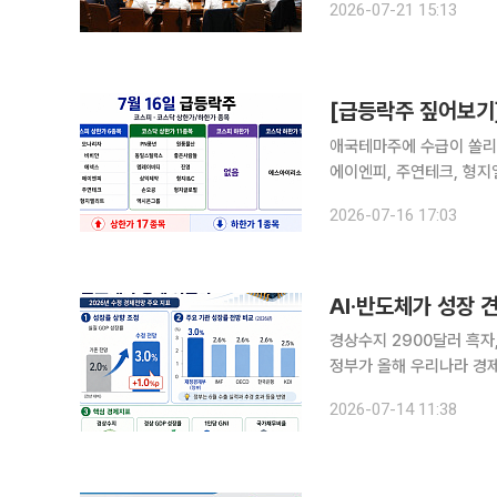
2026-07-21 15:13
남부지역본부에서 ‘LH 
애국테마주에 수급이 쏠리
에이엔피, 주연테크, 형지
년, 동일스틸럭스, 삼익제약
2026-07-16 17:03
종목은 없었다
AI·반도체가 성장 
경상수지 2900달러 흑자
정부가 올해 우리나라 경제
다. AI·반도체를 중심으
2026-07-14 11:38
실성에 대한 정책 대응과