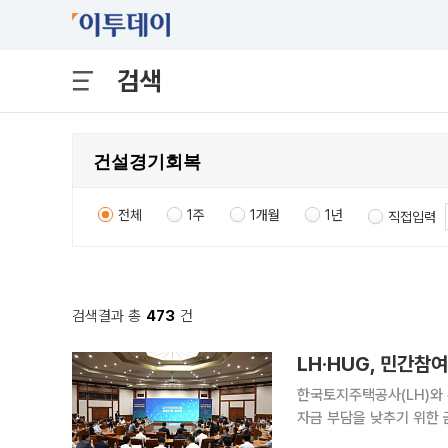
검색
전체
1주
1개월
1년
직접입력
검색결과 총
473
건
LH·HUG, 민간
한국토지주택공사(LH)와
자금 부담을 낮추기 위한 
민간 참여를 확대하고 공공주택 공급 속도