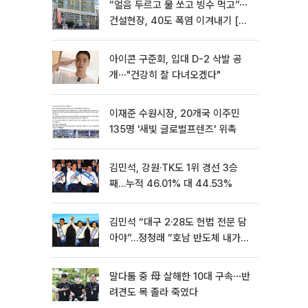
“얼음 두르고 물 쏘고 빙수 먹고”⋯
건설현장, 40도 폭염 이겨내기 [르
포]
아이콘 구준회, 입대 D-2 삭발 공
개⋯"건강히 잘 다녀오겠다"
이재준 수원시장, 20개국 이주민
135명 '새빛 글로벌프렌즈' 위촉
김민석, 강원·TK도 1위 경선 3승
째…누적 46.01% 대 44.53%
김민석 “대구 2·28도 헌법 전문 담
아야”…정청래 “호남 반도체 내가
제일 잘할 것”
말다툼 중 母 살해한 10대 구속⋯반
려견도 목 졸라 죽였다