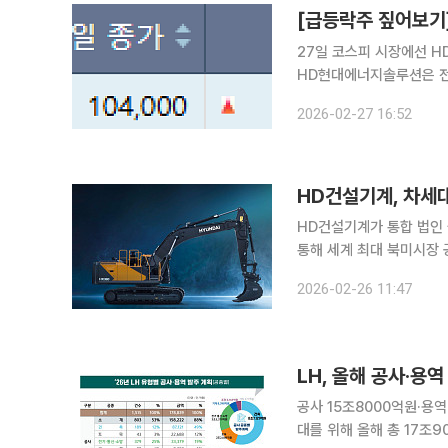
27일 코스피 시장에선 
HD현대에너지솔루션은 전 
감했다. 최근 미국의 신재
2026-02-27 16:52
촉매제가 됐다. 특히 대규
HD건설기계, 차세
HD건설기계가 통합 법인 
통해 세계 최대 북미시장 공략을 강화해 나
미국 라스베이거스 컨벤션
2026-02-26 11:47
26일 밝혔다. 
LH, 올해 공사·용역
공사 15조8000억원·용역 2조1000억원 등 한국토지주택
대를 위해 올해 총 17조