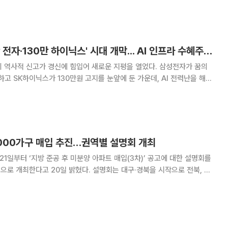
담은 제도 개선안을 시행한다고 밝혔다. 우선 주택사업자의 금융 부담
[증시키워드] '22만 전자·130만 하이닉스' 시대 개막... AI 인프라 수혜주로 관심 집중
 역사적 신고가 경신에 힘입어 새로운 지평을 열었다. 삼성전자가 꿈의
하고 SK하이닉스가 130만원 고지를 눈앞에 둔 가운데, AI 전력난을 해결
리고 데이터 전송의 핵심인 광통신 섹터로 자금이 가파르게 유입되며 투자
자들의 검색량이 폭증했다. 28일 금융투자업계에 따르면 이날 장
5000가구 매입 추진…권역별 설명회 개최
21일부터 ‘지방 준공 후 미분양 아파트 매입(3차)’ 공고에 대한 설명회를
0일 밝혔다. 설명회는 대구·경북을 시작으로 전북, 광
 부산·울산·경남 순으로 진행된다. 별도 사전 신청 없이 참석할 수 있다. LH
복과 노동자 주거 지원