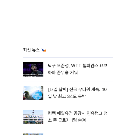
최신 뉴스
탁구 오준성, WTT 챔피언스 요코
하마 준우승 거둬
[내일 날씨] 전국 무더위 계속…10
일 낮 최고 34도 육박
평택 매일유업 공장서 연유탱크 청
소 중 근로자 1명 숨져