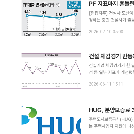
[편집자주] 건설사 도산이
청하는 중견 건설사가 줄을
흔들리고, 그 충격은 하
2026-07-10 05:00
회생 기록, 국토교통부 건
건설 체감경기 반등
건설기업 체감경기가 한 달
성 등 일부 지표가 개선
인 모습이다. 한국건설산업연구원은 11일 발표한 ‘월간 건설시장동향 2026년 6월호’에서 5월 건설
2026-06-11 15:11
기업 경기실사지수(CBSI)
HUG, 분양보증료 
주택도시보증공사(HUG)가
는 주택사업자 지원에 나
보증 지원 범위도 확대한다. HUG는 9일 보증료율 인하와 신규 보증제도 도입, PF보증 