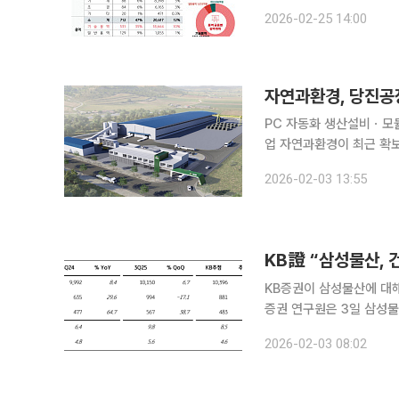
주 규모는 총 1515건, 17
2026-02-25 14:00
사업 관련 발주가 전체 발
자연과환경, 당진공
PC 자동화 생산설비ㆍ모듈러 생산 라인 확충 환경 생태 복원 
업 자연과환경이 최근 확보
대비해 선제적인 생산 인프라 확충에 나섰다. 자연과
2026-02-03 13:55
9846.28㎡(약 2978
KB證 “삼성물산,
KB증권이 삼성물산에 대해 ‘
증권 연구원은 3일 삼성물
동력은 삼성전자와 바이오
2026-02-03 08:02
건설 경기 회복 전망△친