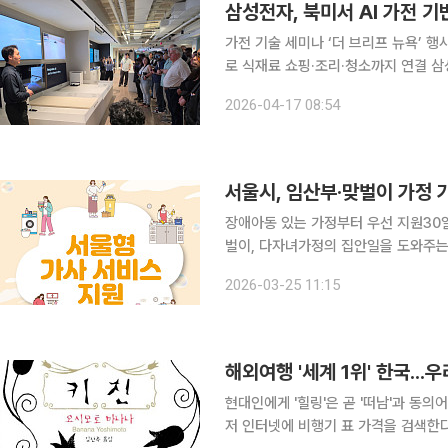
삼성전자, 북미서 AI 가전 
가전 기술 세미나 ‘더 브리프 뉴욕’ 행
로 식재료 쇼핑·조리·청소까지 연결 삼성전자가 15~16일(현지시간) 미국에서 가전 기술 세미나 ‘더
브리프 뉴욕’을 열고 인공지능(AI) 기반의 차
2026-04-17 08:54
지주 잉글우드 클리프스에 위치한 CE
장애아동 있는 가정부터 우선 지원30일부터 탄
벌이, 다자녀가정의 집안일을 도와주는
칭)을 투입한다. 25일 서울시는 육아와 가사노동에 지친 임산부·맞벌이·다자녀가정의 집안일을 도
2026-03-25 11:15
와주는 ‘서울형 가사서비스’를 이달 3
해외여행 '세계 1위' 한국..
현대인에게 '힐링'은 곧 '떠남'과 동
저 인터넷에 비행기 표 가격을 검색한