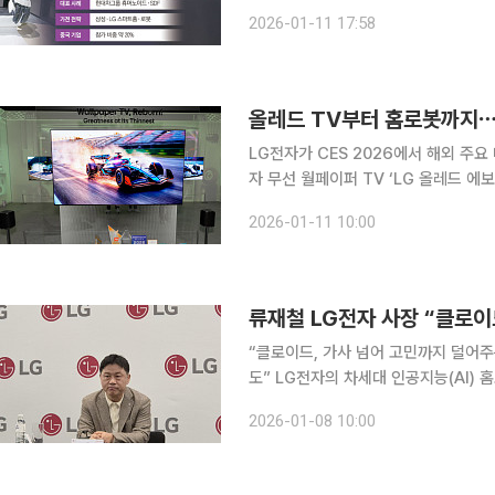
‘CES 2026’은 ‘피지컬 인공지능(AI
2026-01-11 17:58
체, 완성차 등 업종을 가리지 않고 생성
올레드 TV부터 홈로봇까지⋯L
LG전자가 CES 2026에서 해외 주요 
자 무선 월페이퍼 TV ‘LG 올레드 에보(
관람객들에게 높은 관심을 받았다. 유력 I
2026-01-11 10:00
많은 TV를 봤지만, LG 올레드 에
“클로이드, 가사 넘어 고민까지 덜어주
도” LG전자의 차세대 인공지능(AI) 홈로봇 ‘LG 클로이드’가 내년부터 본격적으로 상용화를 위한
실증 단계에 돌입한다. LG전자는 클
2026-01-08 10:00
줄여주는 완벽한 ‘제로 레이버 홈’ 솔