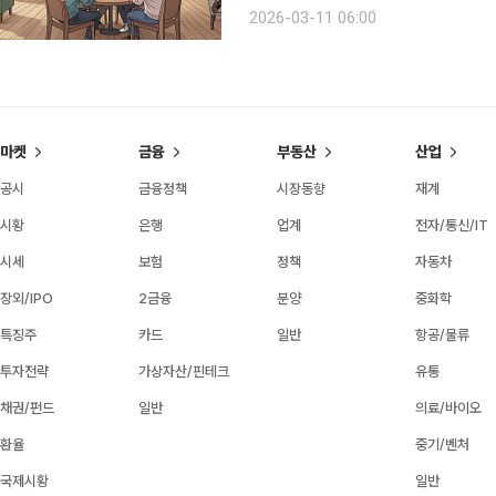
다. 장을 보지 않아도 되고, 요리를 
2026-03-11 06:00
(無)’가 주는 홀가분함이 크다는 것이다
마켓
금융
부동산
산업
공시
금융정책
시장동향
재계
시황
은행
업계
전자/통신/IT
시세
보험
정책
자동차
장외/IPO
2금융
분양
중화학
특징주
카드
일반
항공/물류
투자전략
가상자산/핀테크
유통
채권/펀드
일반
의료/바이오
환율
중기/벤처
국제시황
일반