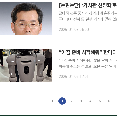
[논현논단] ‘가치관 선진화’
근대적 생존 중시가 창의성 훼손주거·
퓨터 휴대전화 등 일부 기기에 갇혀 
활용되기 시작했다. 특히, 방대한 정보
2026-01-08 06:00
24시간 쉼 없이 일할 수 있는 여러 
“아침 준비 시작해줘.” 짧은 말이 끝나자 집 안이 먼저 반응했다. 홈로봇 ‘LG 클로이드’는 냉장고로
이동해 주스를 꺼냈고, 오븐 문을 열어
쇠를 찾지 못하자 거실 쇼파를 훑어 정확히 짚어냈다. 세탁 바구니 앞
2026-01-06 17:01
흰색 빨래를 구분해 각각 집어 들고 세
1
2
3
4
5
6