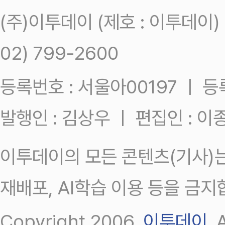
(주)이투데이 (제호 : 이투데이
02) 799-2600
등록번호 : 서울아00197 ㅣ 등록일
발행인 : 김상우 ㅣ 편집인 : 
이투데이의 모든 콘텐츠(기사)는
재배포, AI학습 이용 등을 금지
Copyright 2006.
이투데이
.