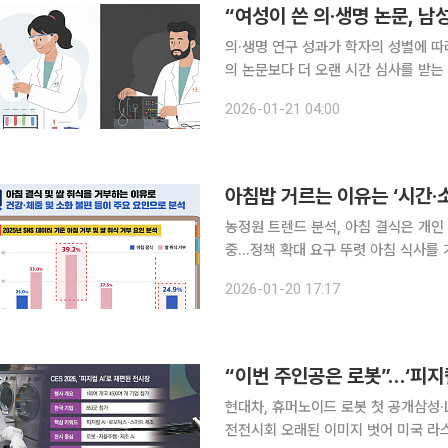
“여성이 쓴 의·생명 논문, 남
의·생명 연구 성과가 학자의 성별에 따
의 논문보다 더 오랜 시간 심사를 받는
고질적인 문제로 지적됐지만, 논문 심사 자체의
2026-01-21 04:00
바레스-폰세(David Alvarez-Ponc
농정원 트렌드 분석, 아침 결식은 개인
중…정책 확대 요구 뚜렷 아침 식사를 거르는 현상이 개인의 생활 습관이나 의지 문제가 아니라 시간
부족과 건강 부담, 생활 환경이 복합적
2026-01-20 17:17
를 1000원에 제공하는 ‘천원의 아침
“이번 주인공은 로봇”…‘피지컬 
현대차, 휴머노이드 로봇 첫 공개삼성·
전전시회 오래된 이미지 벗어 미국 라스베이거스에서 열린 세계 최대 정보기술(IT)·가전 전시회