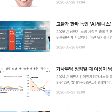
2026-07-28 11:04
상을 일각에서는 '레저 시크니스(Leisur
2026년 상반기 소비 시장은 중동 전
위축됐던 게 사실이다. 이런 위기를 
이프스타일 변화에 부응하는 상품을 선보였다. 전자제품은 단순한 제어를 넘어 
2026-06-26 04:00
으로 해결하는 AI 가전의 대중화와 로
가사부담 정점일 때 여성이 남
2024년 국민시간이전계정가사노동 흑
8→12년, 女 61→58년…4.8배차 남녀의 가사 부담이 가장 큰 시기에 여성이 남성보다 평균 8배
가까이 집안일을 더 하는 것으로 나타
2026-06-23 12:00
소폭 줄어들었음에도 여성이 4배 이상