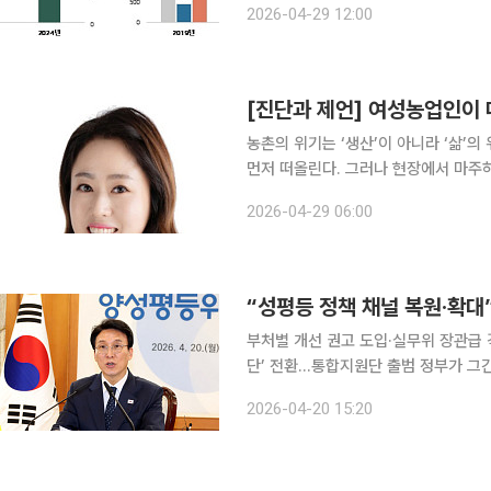
2026-04-29 12:00
동의 경제적 가치를 의미한다. 작성 
[진단과 제언] 여성농업인이
농촌의 위기는 ‘생산’이 아니라 ‘삶’의 위기 농촌의 위기를 이야기할 때 우리는 흔히 생산
먼저 떠올린다. 그러나 현장에서 마주
이 아니라, 노동과 돌봄이 동시에 유지되지 않는 ‘삶의 구조
2026-04-29 06:00
문제가 아니다. 고령화와 인구 감소 속
“성평등 정책 채널 복원·확대
부처별 개선 권고 도입·실무위 장관급 
단’ 전환…통합지원단 출범 정부가 그간 위축됐던 성평등 정책을 복원하고 범정부 추진체계를 강화
한다. 양성평등위원회를 중심으로 정책
2026-04-20 15:20
지털 