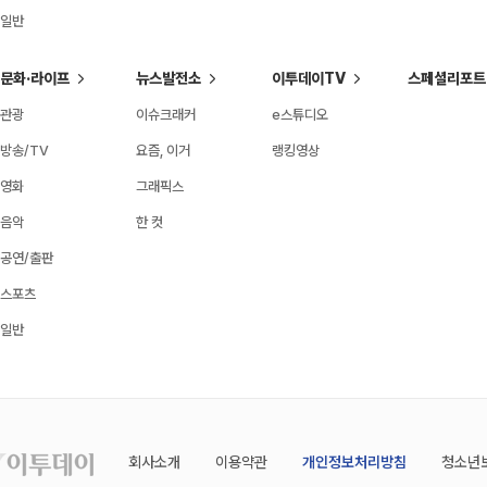
일반
문화·라이프
뉴스발전소
이투데이TV
스페셜리포트
관광
이슈크래커
e스튜디오
방송/TV
요즘, 이거
랭킹영상
영화
그래픽스
음악
한 컷
공연/출판
스포츠
일반
회사소개
이용약관
개인정보처리방침
청소년