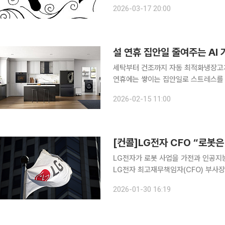
의 해외여행 횟수가 세계 1위를 기록했
2026-03-17 20:00
다. 하지만 수백만 원의 비용과 시간
설 연휴 집안일 줄여주는 AI
세탁부터 건조까지 자동 최적화냉장고가 
연휴에는 쌓이는 집안일로 스트레스를 
불과 수건 빨래는 쉴 새 없이 늘어난다.
2026-02-15 11:00
가볍게 만든다. 특히, 명절에는 
[컨콜]LG전자 CFO “로봇은
LG전자가 로봇 사업을 가전과 인공지능(
LG전자 최고재무책임자(CFO) 부사장
사업과 관련해 “당사는 오랜 기간 스
2026-01-30 16:19
는 산업용 로봇을 통해 모터, 액추에이