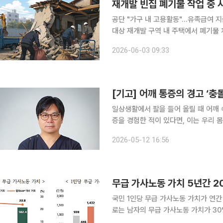
재개발 빈집 폐기물 작업 중 사
공단 "가구 내 고용활동"...유족급여 
대상 재개발 구역 내 주택에서 폐기물 처리 작업 중 무너진 외벽에 끼어 숨진 작업자를 산재보험 적
용 대상자로 봐야 한다는 법원 판단이
2026-06-03 09:33
인 '가구 내 고용활동'으로 보고 유족
[기고] 어깨 통증의 경고 ‘충
일상생활에서 팔을 들어 올릴 때 어깨 
증을 경험한 적이 있다면, 이는 우리 
견’으로 치부하기 쉬운 이 증상은 사실
2026-05-12 16:56
인 신호이기 때문이다.
무급 가사노동 가치 5년간 
국민 1인당 무급 가사노동 가치가 연간 
로는 남자의 무급 가사노동 가치가 30% 이상 늘었다. 국가데이터처는 
계생산 위성계정’ 결과를 발표했다. 