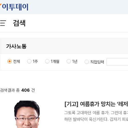
검색
전체
1주
1개월
1년
직접입력
검색결과 총
406
건
[기고] 여름휴가 망치는 ‘레저
그토록 고대하던 여름 휴가. 그런데 
하던 발바닥이 욱신거린다. 갑자기 피로가 밀려오거나 두통이 생기고, 심한 경우 열감까지 느껴진
다. 비싼 호텔과 항공권을 예약하고 떠난 여