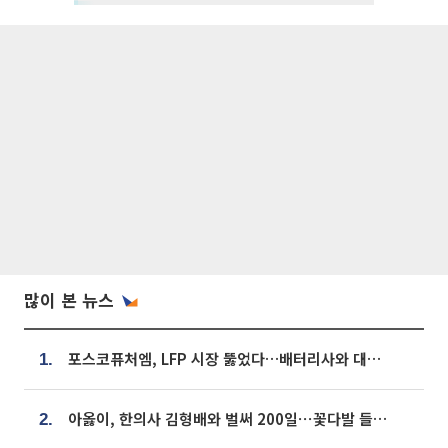
많이 본 뉴스
포스코퓨처엠, LFP 시장 뚫었다…배터리사와 대규모 장기 공급 합의
1.
아옳이, 한의사 김형배와 벌써 200일⋯꽃다발 들고 "프러포즈 아냐"
2.