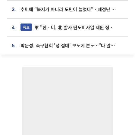
추미애 "복지가 아니라 도민이 늘었다"…재정난 책임론 정면돌파
3.
軍 "한ㆍ미, 北 발사 탄도미사일 제원 정밀분석 중"
속보
4.
박문성, 축구협회 '성 접대' 보도에 분노…"다 말아먹으려고 작정했나"
5.