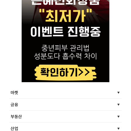
마켓
금융
부동산
산업