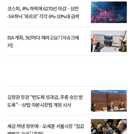
코스피, 4% 하락에 6270선 마감…삼전
·SK하닉 '와르르' 각각 6%·10%대 급락
ISA 계좌, 5년마다 깨라고요? [이슈크래
커]
김정관 장관 “반도체 성과급, 주총 승인 받
도록”…상법·자본시장법 개정 시사
세금 꺼낸 정부에…오세훈 서울시장 “집값
해법은 공급” [종합]