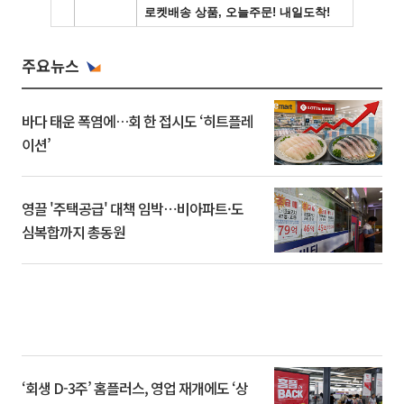
주요뉴스
바다 태운 폭염에…회 한 접시도 ‘히트플레
이션’
영끌 '주택공급' 대책 임박⋯비아파트·도
심복합까지 총동원
‘회생 D-3주’ 홈플러스, 영업 재개에도 ‘상