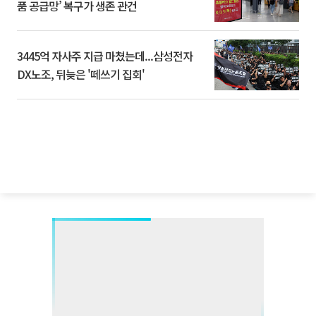
품 공급망’ 복구가 생존 관건
3445억 자사주 지급 마쳤는데...삼성전자
DX노조, 뒤늦은 '떼쓰기 집회'