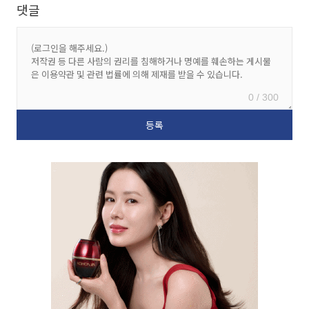
댓글
0 / 300