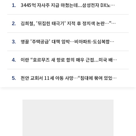
3445억 자사주 지급 마쳤는데...삼성전자 DX노조, 뒤늦은 '떼쓰기 집회'
1.
김희철, '뒤집힌 태극기' 지적 후 정치색 논란…"좌우 떠나 우리나라 국기"
2.
영끌 '주택공급' 대책 임박⋯비아파트·도심복합까지 총동원
3.
이란 “호르무즈 새 항로 합의 매우 근접...미국 배상 먼저”
4.
천안 교회서 11세 아동 사망…“침대에 묶여 있었다” 진술 확보
5.