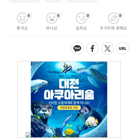
0
0
0
0
좋아요
화나요
슬퍼요
추가취재 원해요