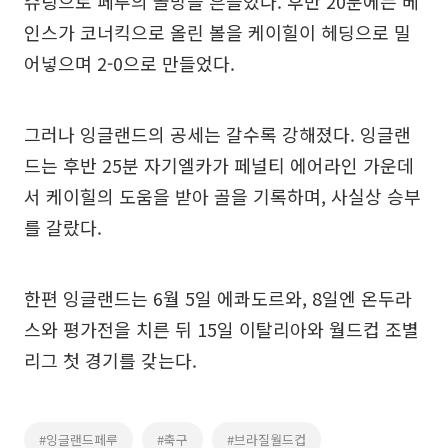
슈팅으로 페루의 골망을 흔들었다. 후반 20분에는 베
인스가 코너킥으로 올린 볼을 케이힐이 헤딩으로 밀
어넣으며 2-0으로 만들었다.
그러나 잉글랜드의 공세는 갈수록 강해졌다. 잉글랜
드는 후반 25분 자기엘카가 페널티 에어라인 가운데
서 케이힐의 도움을 받아 골을 기록하며, 사실상 승부
를 갈랐다.
한편 잉글랜드는 6월 5일 에콰도르와, 8일엔 온두라
스와 평가전을 치른 뒤 15일 이탈리아와 월드컵 조별
리그 첫 경기를 갖는다.
#잉글랜드페루
#축구
#브라질월드컵