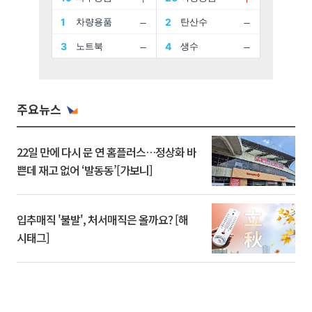
주요뉴스
22일 만에 다시 문 연 홈플러스…정상화 바
쁜데 재고 없어 ‘발동동’[가보니]
입추매직 '불발', 처서매직은 올까요? [해
시태그]