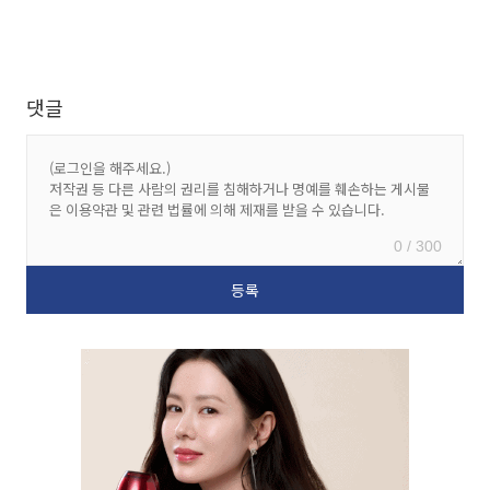
댓글
0 / 300