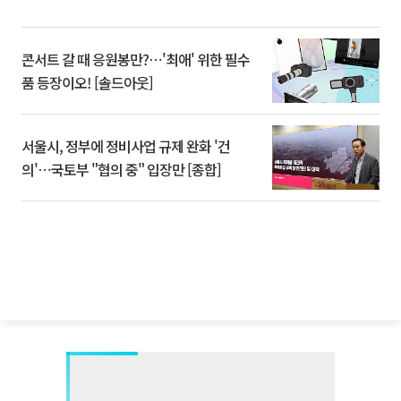
콘서트 갈 때 응원봉만?⋯'최애' 위한 필수
품 등장이오! [솔드아웃]
서울시, 정부에 정비사업 규제 완화 '건
의'⋯국토부 "협의 중" 입장만 [종합]