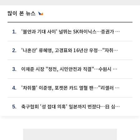
많이 본 뉴스
'불안과 기대 사이' 널뛰는 SK하이닉스…증권가 "HBM4·LTA 기반 펀터멘털 견고"
1.
'나혼산' 류혜영, 고경표와 16년산 우정…"자취방서 부모님과 마주쳐"
2.
이재준 시장 "정전, 시민안전과 직결"…수원시 비상대응체계 가동
3.
'차쥐뿔' 이준영, 포켓몬 카드 열혈 팬⋯"리셀러 처단할 것"
4.
축구협회 '성 접대 의혹' 일본까지 번졌다…日 심판 실명 공개
5.