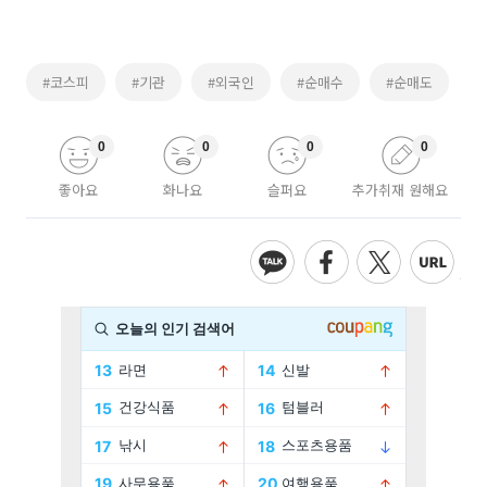
#코스피
#기관
#외국인
#순매수
#순매도
0
0
0
0
좋아요
화나요
슬퍼요
추가취재 원해요