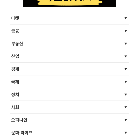
마켓
금융
부동산
산업
경제
국제
정치
사회
오피니언
문화·라이프