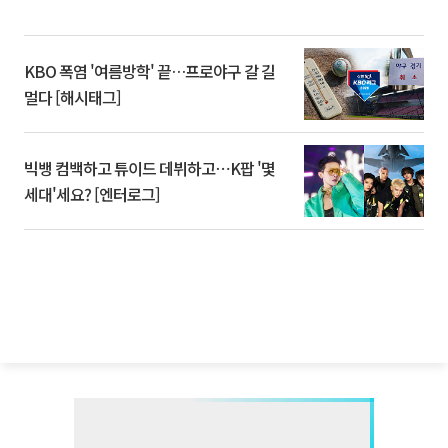
KBO 폭염 '여름방학' 끝…프로야구 갈 길
멀다 [해시태그]
빅뱅 컴백하고 튜이드 데뷔하고⋯K팝 '몇
세대'세요? [엔터로그]