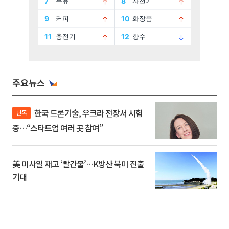
주요뉴스
한국 드론기술, 우크라 전장서 시험
단독
중…“스타트업 여러 곳 참여”
美 미사일 재고 ‘빨간불’…K방산 북미 진출
기대