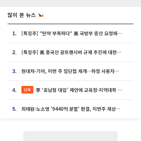
많이 본 뉴스
[특징주] “탄약 부족하다“ 美 국방부 증산 요청에⋯국내 방산주 급등세
1.
[특징주] 美 중국산 광트랜시버 규제 추진에 대한광통신 등 광통신株 강세
2.
현대차·기아, 이번 주 임단협 재개…하청 사용자성 재심도 ‘변수’
3.
李 ‘호남형 대입’ 제안에 교육청·지역대학 서·논술형 입시 연계 '착수'
단독
4.
최태원·노소영 '9440억 분할' 판결, 이번주 재상고 여부 주목
5.