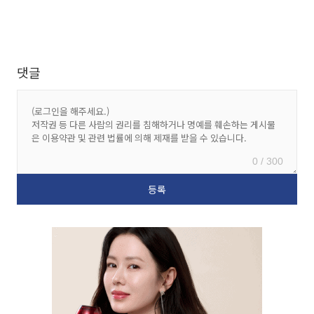
댓글
0 / 300