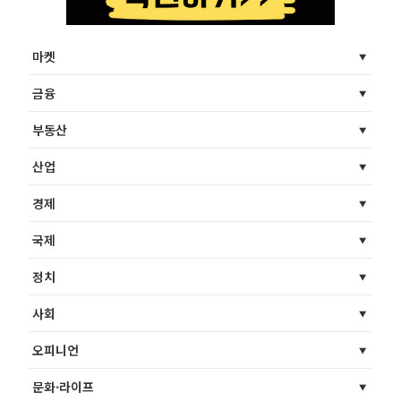
마켓
금융
부동산
산업
경제
국제
정치
사회
오피니언
문화·라이프