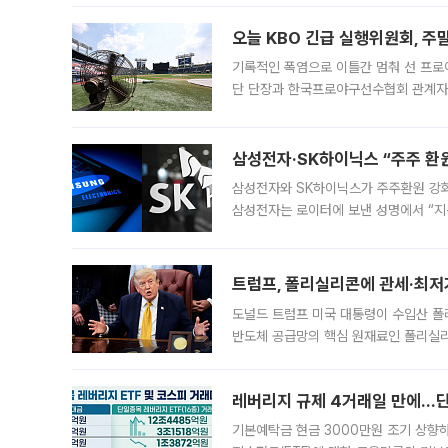
대 기
오늘 KBO 긴급 실행위원회, 주
기록적인 폭염으로 이틀간 멈춰 선 프로야
단 단장과 한국프로야구선수협회 관계자가
5일 “최근 전국적으로 폭염이 지속되면
KBO리그와
삼성전자·SK하이닉스 “주주 환원
삼성전자와 SK하이닉스가 주주환원 강화 방안 마련에 나설
삼성전자는 로이터에 보낸 성명에서 “지
트럼프, 폴리실리콘에 관세·최저
도널드 트럼프 미국 대통령이 수입산 
반도체 공급망의 핵심 원재료인 폴리실리
로 한국 기업에 미칠 영향에도 관심이 
레버리지 규제 4거래일 만에…단일
기본예탁금 현금 3000만원 조기 상향하