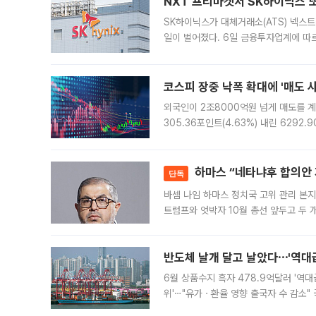
NXT 프리마켓서 SK하이닉스 또
SK하이닉스가 대체거래소(ATS) 넥스
일이 벌어졌다. 6일 금융투자업계에 따르
규장 종가보다 29.98% 내린 116만8
규시장과 달
코스피 장중 낙폭 확대에 '매도 사이
외국인이 2조8000억원 넘게 매도를 계
305.36포인트(4.63%) 내린 6292
중 한때 6550.94까지 오르기도 했으나
락하면서 유가증권
하마스 “네타냐후 합의안 거
단독
바셈 나임 하마스 정치국 고위 관리 본지
트럼프와 엇박자 10월 총선 앞두고 두 
원회(BOP)와 팔레스타인 무장단체 하마
반도체 날개 달고 날았다⋯'역대급
6월 상품수지 흑자 478.9억달러 '역대
위'⋯"유가ㆍ환율 영향 출국자 수 감소" 
급 수출 호조가 매달 이어지면서 6월 