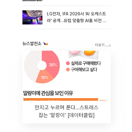
LG전자, IFA 2026서 'AI 오케스트
라' 공개…유럽 맞춤형 AI홈 비전 제
시
뉴스발전소
만지고 누르며 푼다…스트레스
잡는 '말랑이' [데이터클립]