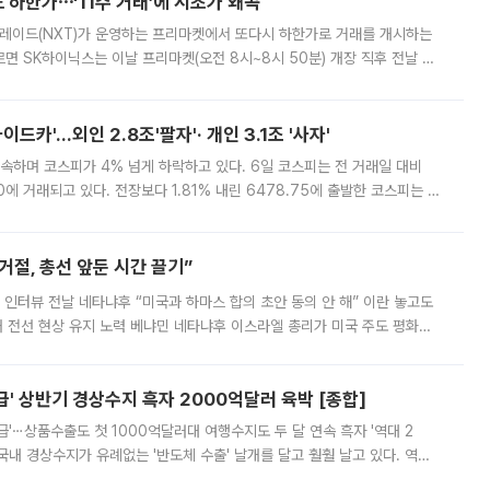
 하한가⋯‘11주 거래’에 시초가 왜곡
트레이드(NXT)가 운영하는 프리마켓에서 또다시 하한가로 거래를 개시하는
면 SK하이닉스는 이날 프리마켓(오전 8시~8시 50분) 개장 직후 전날 정
000원에 거래됐다. 거래량은 11주에 불과했으나, 최초 가격 결정이 기존 정
드카'…외인 2.8조'팔자'· 개인 3.1조 '사자'
속하며 코스피가 4% 넘게 하락하고 있다. 6일 코스피는 전 거래일 대비
.90에 거래되고 있다. 전장보다 1.81% 내린 6478.75에 출발한 코스피는 장
 6238.32까지 밀리기도 했다. 이날 오전 한때 코스피는 장중 5% 넘게 폭
절, 총선 앞둔 시간 끌기”
 인터뷰 전날 네타냐후 “미국과 하마스 합의 초안 동의 안 해” 이란 놓고도
개 전선 현상 유지 노력 베냐민 네타냐후 이스라엘 총리가 미국 주도 평화위
스 간 무장해제 합의안을 반대한 지 하루 만에 하마스 정치국 고위 관리
' 상반기 경상수지 흑자 2000억달러 육박 [종합]
급'⋯상품수출도 첫 1000억달러대 여행수지도 두 달 연속 흑자 '역대 2
국내 경상수지가 유례없는 '반도체 수출' 날개를 달고 훨훨 날고 있다. 역대
경상수지 뿐 아니라 상반기 경상수지 흑자도 2000억달러에 근접하며 사상 최