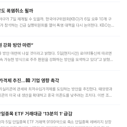
말도 폭염취소 될까
구가 7일 재개될 수 있을까. 한국야구위원회(KBO)가 6일 오후 10개 구
 참석하는 긴급 실행위원회를 열어 폭염 대책을 다시 논의한다. KBO는
서 관람객과 선수단의 안전 위험 상황이 발생했다”며 5∼6일 예정됐던
 강화 방안 마련”
 것이라고 밝혔다. 5일(현지시간) 로이터통신에 따르면
속 가능한 방식으로 주주 환원을 강화하는 방안을 모색하고 있다”고 밝혔다.
그러면서 자세한 내용은 “조만간 공개할 예정”이라고 덧붙였다. SK하이닉스도 로이터에 전달한 성명에서 “연
가격제 추진…韓 기업 영향 촉각
폴리실리콘에 관세와 최저수입가격제를 도입하는 방안을 추진한다. 태양광과
콘의 미국 내 생산을 확대하고 중국 의존도를 낮추려는 조치다. 이번 조처
쏠리고 있다. 5일(현지시간) 블룸버그통신에 따르면 미국 행정부 내에서는
종목 ETF 거래대금 '13분의 1' 급감
자 5일 단일종목 ETF 거래액 9199억으로 축소 단일종목 레버리지 상장