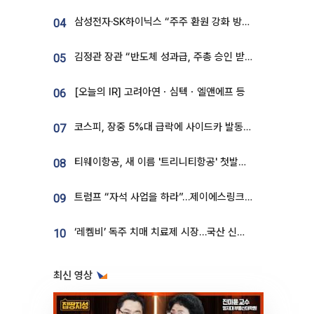
삼성전자·SK하이닉스 “주주 환원 강화 방안 마련”
04
김정관 장관 “반도체 성과급, 주총 승인 받도록”…상법·자본시장법 개정 시사
05
[오늘의 IR] 고려아연ㆍ심텍ㆍ엘앤에프 등
06
코스피, 장중 5%대 급락에 사이드카 발동…삼성·SK 동반 폭락
07
티웨이항공, 새 이름 '트리니티항공' 첫발…SSC 전략 본격화
08
트럼프 “자석 사업을 하라”…제이에스링크, 비중국 영구자석 공급망 구축 속도
09
‘레켐비’ 독주 치매 치료제 시장…국산 신약 등장하나
10
최신 영상