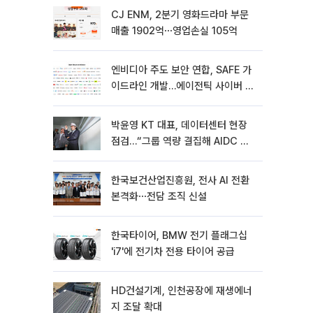
CJ ENM, 2분기 영화드라마 부문
매출 1902억⋯영업손실 105억
엔비디아 주도 보안 연합, SAFE 가
이드라인 개발…에이전틱 사이버 보
안 강화
박윤영 KT 대표, 데이터센터 현장
점검…“그룹 역량 결집해 AIDC 경
쟁력 높여야”
한국보건산업진흥원, 전사 AI 전환
본격화⋯전담 조직 신설
한국타이어, BMW 전기 플래그십
'i7'에 전기차 전용 타이어 공급
HD건설기계, 인천공장에 재생에너
지 조달 확대