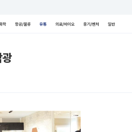
화학
항공/물류
유통
의료/바이오
중기/벤처
일반
각광