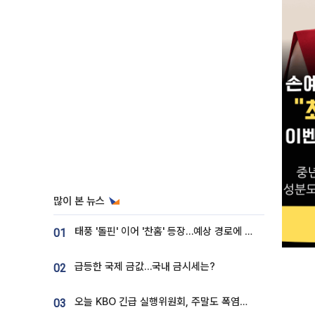
많이 본 뉴스
태풍 '돌핀' 이어 '찬홈' 등장…예상 경로에 한국 '한숨'
01
급등한 국제 금값…국내 금시세는?
02
오늘 KBO 긴급 실행위원회, 주말도 폭염취소 될까
03