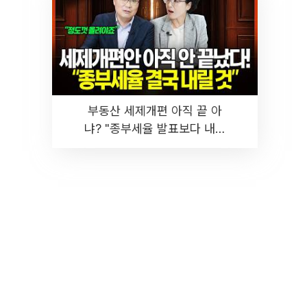
부동산 세제개편 아직 끝 아
냐? "종부세율 발표보다 내릴
것" 장기거주·양도세 전망 I 집
땅지성 I 김인만, 진미윤