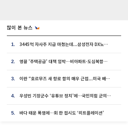
많이 본 뉴스
3445억 자사주 지급 마쳤는데...삼성전자 DX노조, 뒤늦은 '떼쓰기 집회'
1.
영끌 '주택공급' 대책 임박⋯비아파트·도심복합까지 총동원
2.
이란 “호르무즈 새 항로 합의 매우 근접...미국 배상 먼저”
3.
우성빈 기장군수 ‘유튜브 정치’에…국민의힘 군의원들 집단 반발
4.
바다 태운 폭염에…회 한 접시도 ‘히트플레이션’
5.