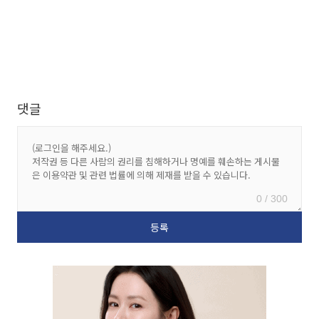
댓글
0 / 300