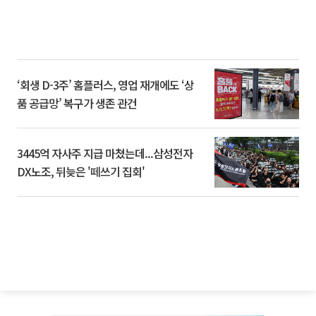
‘회생 D-3주’ 홈플러스, 영업 재개에도 ‘상
품 공급망’ 복구가 생존 관건
3445억 자사주 지급 마쳤는데...삼성전자
DX노조, 뒤늦은 '떼쓰기 집회'