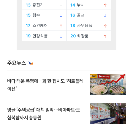
주요뉴스
바다 태운 폭염에…회 한 접시도 ‘히트플레
이션’
영끌 '주택공급' 대책 임박⋯비아파트·도
심복합까지 총동원