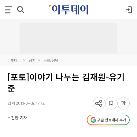
이투데이
정치
국회/정당
[포토]이야기 나누는 김재원-유기
준
입력 2013-07-02 17:12
노진환 기자
구글 선호매체 추가