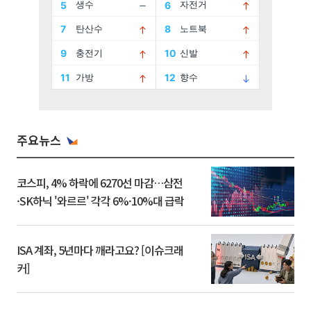
주요뉴스
코스피, 4% 하락에 6270선 마감…삼전
·SK하닉 '와르르' 각각 6%·10%대 급락
ISA 계좌, 5년마다 깨라고요? [이슈크래
커]