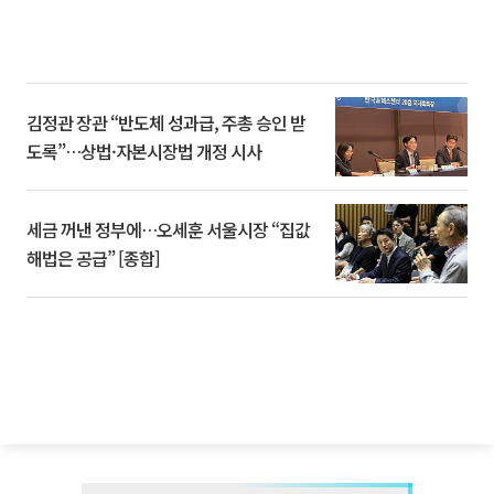
김정관 장관 “반도체 성과급, 주총 승인 받
도록”…상법·자본시장법 개정 시사
세금 꺼낸 정부에…오세훈 서울시장 “집값
해법은 공급” [종합]