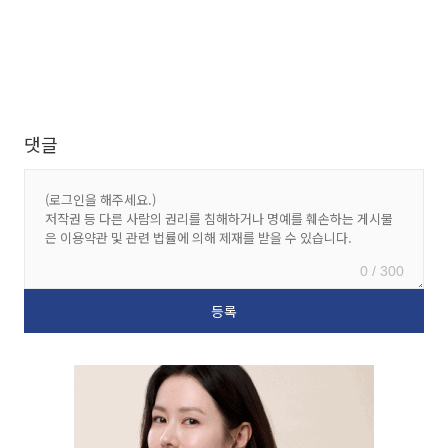
댓글
0 / 300