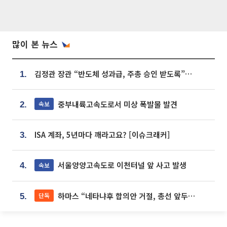
많이 본 뉴스
김정관 장관 “반도체 성과급, 주총 승인 받도록”…상법·자본시장법 개정 시사
1.
중부내륙고속도로서 미상 폭발물 발견
속보
2.
ISA 계좌, 5년마다 깨라고요? [이슈크래커]
3.
서울양양고속도로 이천터널 앞 사고 발생
속보
4.
하마스 “네타냐후 합의안 거절, 총선 앞두고 시간 끌기”
단독
5.