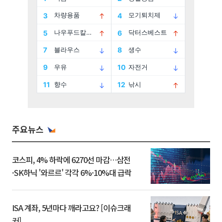
주요뉴스
코스피, 4% 하락에 6270선 마감…삼전
·SK하닉 '와르르' 각각 6%·10%대 급락
ISA 계좌, 5년마다 깨라고요? [이슈크래
커]