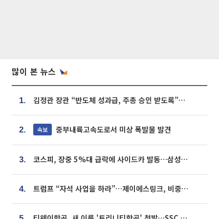
많이 본 뉴스
김정관 장관 “반도체 성과급, 주총 승인 받도록”…상법·자본시장법 개정 시사
1.
중부내륙고속도로서 미상 폭발물 발견
속보
2.
코스피, 장중 5%대 급락에 사이드카 발동…삼성·SK 동반 폭락
3.
트럼프 “자석 사업을 하라”…제이에스링크, 비중국 영구자석 공급망 구축 속도
4.
티웨이항공, 새 이름 '트리니티항공' 첫발…SSC 전략 본격화
5.