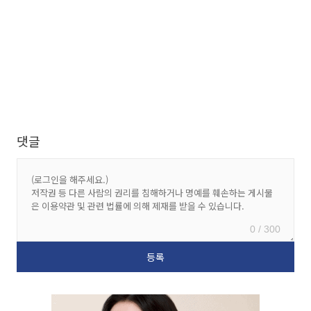
댓글
0 / 300