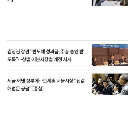
김정관 장관 “반도체 성과급, 주총 승인 받
도록”…상법·자본시장법 개정 시사
세금 꺼낸 정부에…오세훈 서울시장 “집값
해법은 공급” [종합]