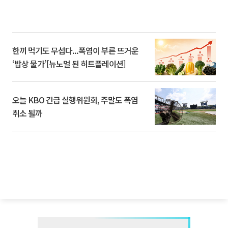
한끼 먹기도 무섭다...폭염이 부른 뜨거운
‘밥상 물가’[뉴노멀 된 히트플레이션]
오늘 KBO 긴급 실행위원회, 주말도 폭염
취소 될까