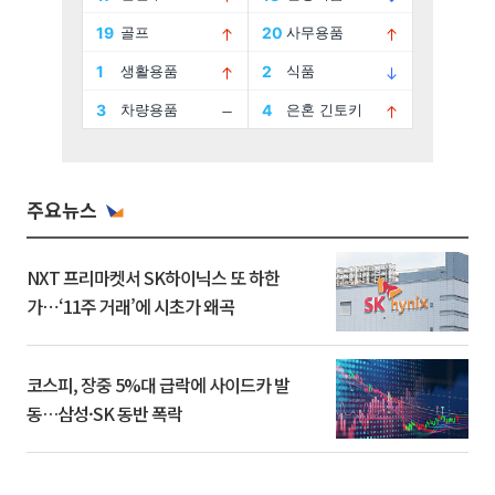
주요뉴스
NXT 프리마켓서 SK하이닉스 또 하한
가⋯‘11주 거래’에 시초가 왜곡
코스피, 장중 5%대 급락에 사이드카 발
동…삼성·SK 동반 폭락