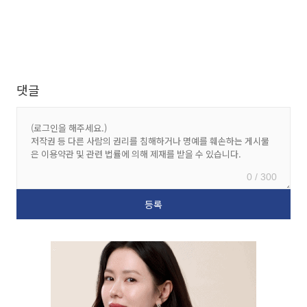
댓글
0 / 300