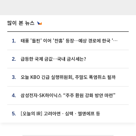
많이 본 뉴스
태풍 '돌핀' 이어 '찬홈' 등장…예상 경로에 한국 '한숨'
1.
급등한 국제 금값…국내 금시세는?
2.
오늘 KBO 긴급 실행위원회, 주말도 폭염취소 될까
3.
삼성전자·SK하이닉스 “주주 환원 강화 방안 마련”
4.
[오늘의 IR] 고려아연ㆍ심텍ㆍ엘앤에프 등
5.