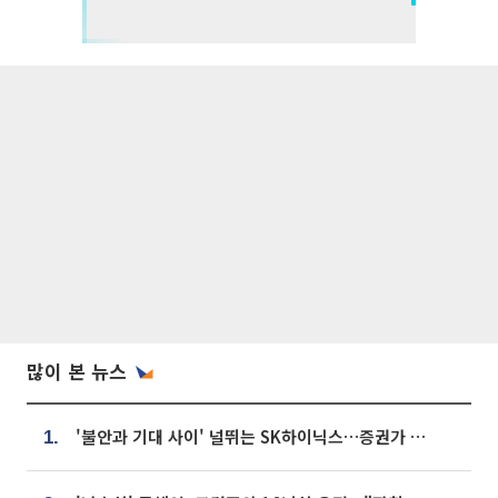
많이 본 뉴스
'불안과 기대 사이' 널뛰는 SK하이닉스…증권가 "HBM4·LTA 기반 펀터멘털 견고"
1.