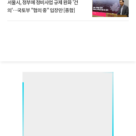
서울시, 정부에 정비사업 규제 완화 '건
의'⋯국토부 "협의 중" 입장만 [종합]