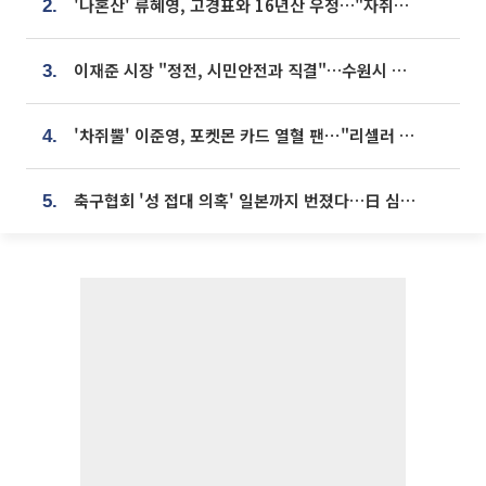
'나혼산' 류혜영, 고경표와 16년산 우정…"자취방서 부모님과 마주쳐"
2.
이재준 시장 "정전, 시민안전과 직결"…수원시 비상대응체계 가동
3.
'차쥐뿔' 이준영, 포켓몬 카드 열혈 팬⋯"리셀러 처단할 것"
4.
축구협회 '성 접대 의혹' 일본까지 번졌다…日 심판 실명 공개
5.