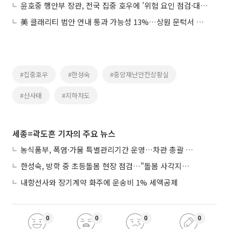
윤호중 행안부 장관, 전국 집중 호우에 '위험 요인 점검·대응 철저' 지시
美 클래리티 법안 연내 통과 가능성 13%…상원 문턱서 제동
#집중호우
#한성숙
#중앙재난안전상황실
#산사태
#지하차도
세종=곽도흔 기자의 주요 뉴스
농식품부, 폭염·가뭄 특별관리기간 운영…차관 총괄 대응체계 격상
한성숙, 방학 중 초등돌봄 현장 점검…"돌봄 사각지대 없애야"
내항선사와 장기계약 화주에 운송비 1% 세액공제
0
0
0
0