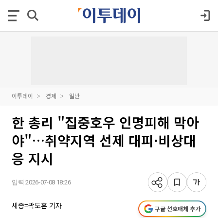
이투데이
경제
일반
한 총리 "집중호우 인명피해 막아
야"…취약지역 선제 대피·비상대
응 지시
입력 2026-07-08 18:26
세종=곽도흔 기자
구글 선호매체 추가