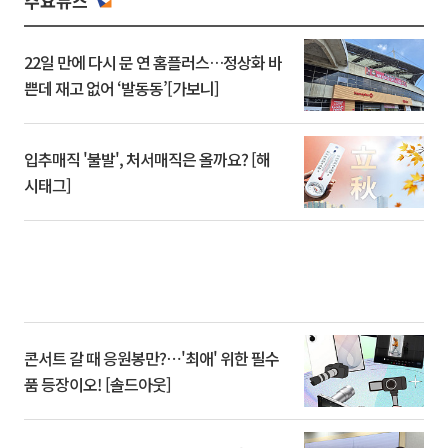
주요뉴스
22일 만에 다시 문 연 홈플러스…정상화 바
쁜데 재고 없어 ‘발동동’[가보니]
입추매직 '불발', 처서매직은 올까요? [해
시태그]
콘서트 갈 때 응원봉만?⋯'최애' 위한 필수
품 등장이오! [솔드아웃]