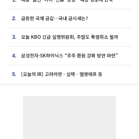
급등한 국제 금값…국내 금시세는?
2.
오늘 KBO 긴급 실행위원회, 주말도 폭염취소 될까
3.
삼성전자·SK하이닉스 “주주 환원 강화 방안 마련”
4.
[오늘의 IR] 고려아연ㆍ심텍ㆍ엘앤에프 등
5.