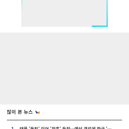
많이 본 뉴스
태풍 '돌핀' 이어 '찬홈' 등장…예상 경로에 한국 '한숨'
1.