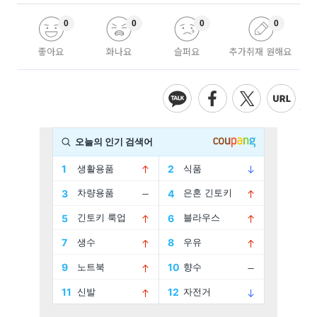
0
0
0
0
좋아요
화나요
슬퍼요
추가취재 원해요