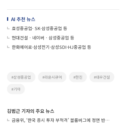
AI 추천 뉴스
효성중공업· SK·삼성중공업 등
현대건설ㆍ네이버ㆍ삼성중공업 등
한화에어로·삼성전기·삼성SDI·HJ중공업 등
#삼성중공업
#라온시큐어
#한진
#대우건설
#기아
김범근 기자의 주요 뉴스
금융위, ‘한국 증시 투자 부적격’ 블룸버그에 정면 반박…“근거 불분명”