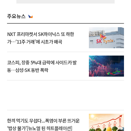
주요뉴스
NXT 프리마켓서 SK하이닉스 또 하한
가⋯‘11주 거래’에 시초가 왜곡
코스피, 장중 5%대 급락에 사이드카 발
동…삼성·SK 동반 폭락
한끼 먹기도 무섭다...폭염이 부른 뜨거운
‘밥상 물가’[뉴노멀 된 히트플레이션]