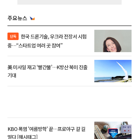
주요뉴스
한국 드론기술, 우크라 전장서 시험
단독
중…“스타트업 여러 곳 참여”
美 미사일 재고 ‘빨간불’…K방산 북미 진출
기대
KBO 폭염 '여름방학' 끝…프로야구 갈 길
멀다 [해시태그]