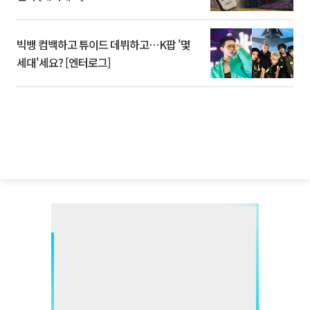
빅뱅 컴백하고 튜이드 데뷔하고⋯K팝 '몇
세대'세요? [엔터로그]