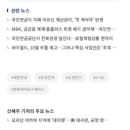
관련 뉴스
국민연금이 치매 어르신 재산관리, '첫 계약자' 탄생
MBK, 금감원 제재·홈플러스 회생 폐지 겹악재…국민연금 출자도 변수
국민연금공단서 전북관광 알린다…로컬체험상품 한자리
싸이월드, 10월 부활 예고…그러나 핵심 사업안은 ‘추후 공개’
#대한항공
#삼성전자
#삼성전기
#S-OIL
#한화에어로스페이스
신혜주 기자의 주요 뉴스
요르단 아카바 지역에 '대피령'…美 대사관, 공항·항구 접근 금지 권고