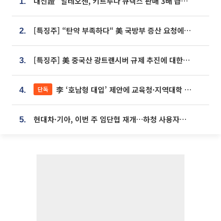
대신證 “알테오젠, 키트루다 큐렉스 판매 3배 급증…목표가 41만원 상향”
1.
[특징주] “탄약 부족하다“ 美 국방부 증산 요청에⋯국내 방산주 급등세
2.
[특징주] 美 중국산 광트랜시버 규제 추진에 대한광통신 등 광통신株 강세
3.
李 ‘호남형 대입’ 제안에 교육청·지역대학 서·논술형 입시 연계 '착수'
단독
4.
현대차·기아, 이번 주 임단협 재개…하청 사용자성 재심도 ‘변수’
5.