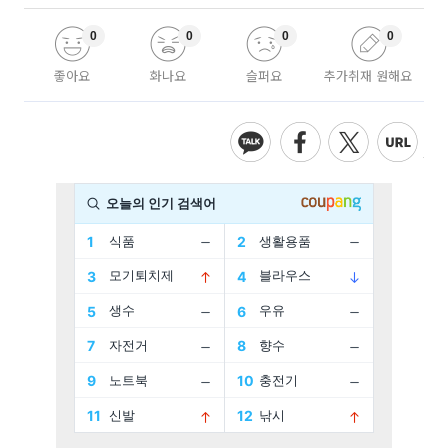
0
0
0
0
좋아요
화나요
슬퍼요
추가취재 원해요