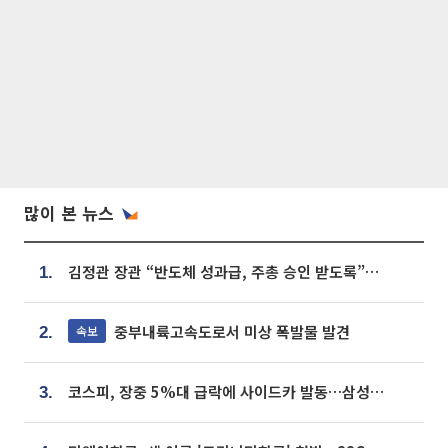
많이 본 뉴스
김정관 장관 “반도체 성과급, 주총 승인 받도록”…상법·자본시장법 개정 시사
1.
중부내륙고속도로서 미상 폭발물 발견
속보
2.
코스피, 장중 5%대 급락에 사이드카 발동…삼성·SK 동반 폭락
3.