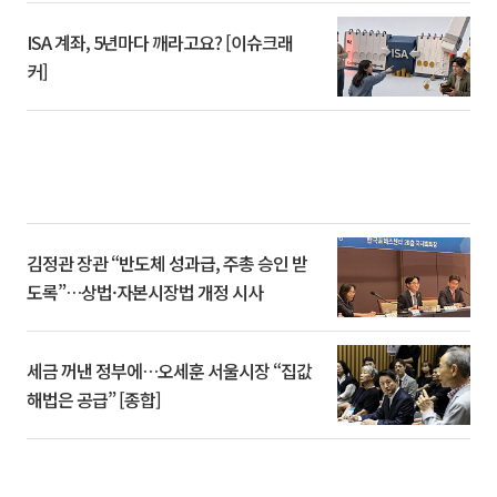
ISA 계좌, 5년마다 깨라고요? [이슈크래
커]
김정관 장관 “반도체 성과급, 주총 승인 받
도록”…상법·자본시장법 개정 시사
세금 꺼낸 정부에…오세훈 서울시장 “집값
해법은 공급” [종합]