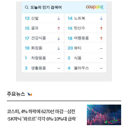
주요뉴스
코스피, 4% 하락에 6270선 마감…삼전
·SK하닉 '와르르' 각각 6%·10%대 급락