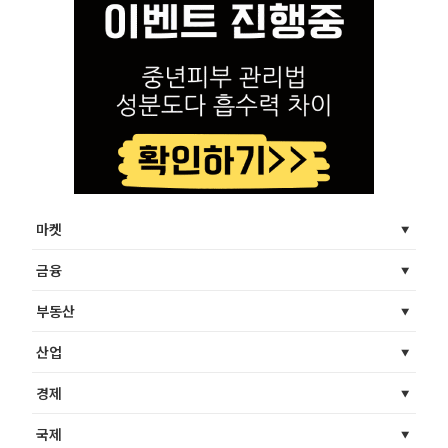
마켓
금융
부동산
산업
경제
국제