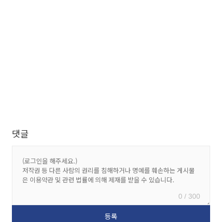
댓글
0 / 300