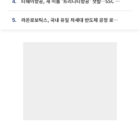
티웨이항공, 새 이름 '트리니티항공' 첫발…SSC 전략 본격화
4.
라온로보틱스, 국내 유일 차세대 반도체 공정 로봇 개발 ‘고객사 테스트 진행’
5.