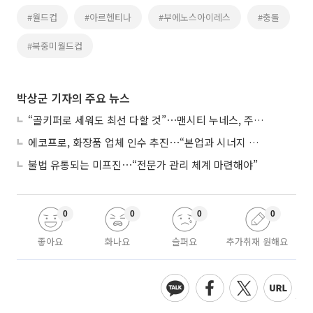
#월드컵
#아르헨티나
#부에노스아이레스
#충돌
#북중미월드컵
박상군 기자의 주요 뉴스
“골키퍼로 세워도 최선 다할 것”⋯맨시티 누네스, 주전 경쟁 각오
에코프로, 화장품 업체 인수 추진⋯“본업과 시너지 부족”
불법 유통되는 미프진⋯“전문가 관리 체계 마련해야”
0
0
0
0
좋아요
화나요
슬퍼요
추가취재 원해요