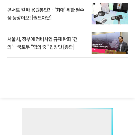
콘서트 갈 때 응원봉만?⋯'최애' 위한 필수
품 등장이오! [솔드아웃]
서울시, 정부에 정비사업 규제 완화 '건
의'⋯국토부 "협의 중" 입장만 [종합]