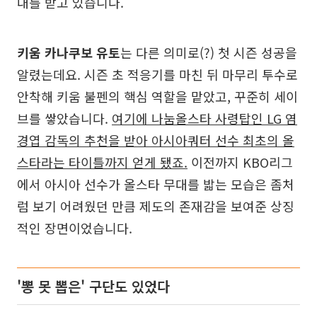
대를 받고 있습니다.
키움 카나쿠보 유토
는 다른 의미로(?) 첫 시즌 성공을
알렸는데요. 시즌 초 적응기를 마친 뒤 마무리 투수로
안착해 키움 불펜의 핵심 역할을 맡았고, 꾸준히 세이
브를 쌓았습니다.
여기에 나눔올스타 사령탑인 LG 염
경엽 감독의 추천을 받아 아시아쿼터 선수 최초의 올
스타라는 타이틀까지 얻게 됐죠.
이전까지 KBO리그
에서 아시아 선수가 올스타 무대를 밟는 모습은 좀처
럼 보기 어려웠던 만큼 제도의 존재감을 보여준 상징
적인 장면이었습니다.
'뽕 못 뽑은' 구단도 있었다