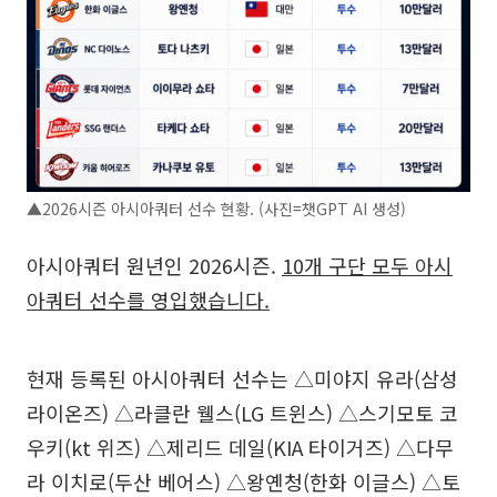
▲2026시즌 아시아쿼터 선수 현황. (사진=챗GPT AI 생성)
아시아쿼터 원년인 2026시즌.
10개 구단 모두 아시
아쿼터 선수를 영입했습니다.
현재 등록된 아시아쿼터 선수는 △미야지 유라(삼성
라이온즈) △라클란 웰스(LG 트윈스) △스기모토 코
우키(kt 위즈) △제리드 데일(KIA 타이거즈) △다무
라 이치로(두산 베어스) △왕옌청(한화 이글스) △토