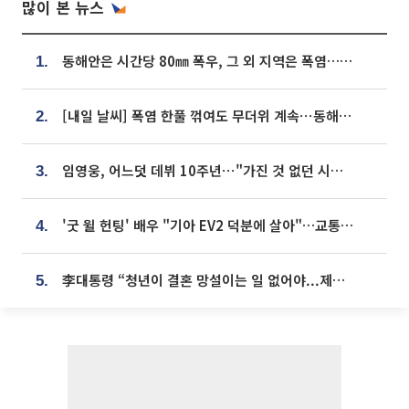
많이 본 뉴스
동해안은 시간당 80㎜ 폭우, 그 외 지역은 폭염…‘극과 극 날씨’
1.
[내일 날씨] 폭염 한풀 꺾여도 무더위 계속⋯동해안 이틀 연속 비
2.
임영웅, 어느덧 데뷔 10주년⋯"가진 것 없던 시절, 내 앞엔 20명의 팬뿐"
3.
'굿 윌 헌팅' 배우 "기아 EV2 덕분에 살아"…교통사고 후 안전성 극찬
4.
李대통령 “청년이 결혼 망설이는 일 없어야...제도상 불이익 조사”
5.