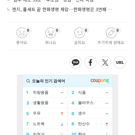
젠지, 풀세트 끝 한화생명 제압⋯한화생명은 3연패 수렁
0
0
0
0
좋아요
화나요
슬퍼요
추가취재 원해요