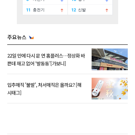
주요뉴스
22일 만에 다시 문 연 홈플러스…정상화 바
쁜데 재고 없어 ‘발동동’[가보니]
입추매직 '불발', 처서매직은 올까요? [해
시태그]