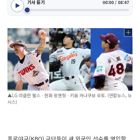
기사 듣기
00:00 / 08:47
▲LG 라클란 웰스ㆍ한화 왕옌청ㆍ키움 카나쿠보 유토. (연합뉴스, 뉴
시스)
프로야구(KBO) 구단들이 새 외국인 선수를 영입할