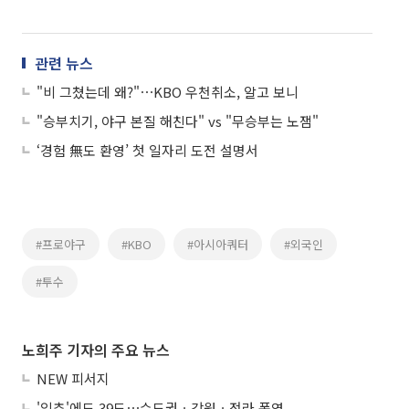
관련 뉴스
"비 그쳤는데 왜?"⋯KBO 우천취소, 알고 보니
"승부치기, 야구 본질 해친다" vs "무승부는 노잼"
‘경험 無도 환영’ 첫 일자리 도전 설명서
#프로야구
#KBO
#아시아쿼터
#외국인
#투수
노희주 기자의 주요 뉴스
NEW 피서지
'입추'에도 39도⋯수도권ㆍ강원ㆍ전라 폭염