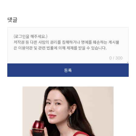
댓글
0 / 300