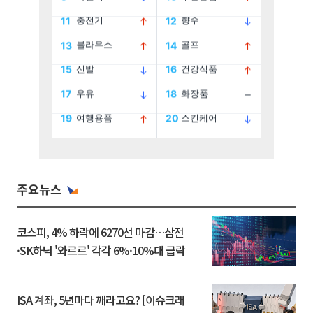
주요뉴스
코스피, 4% 하락에 6270선 마감…삼전
·SK하닉 '와르르' 각각 6%·10%대 급락
ISA 계좌, 5년마다 깨라고요? [이슈크래