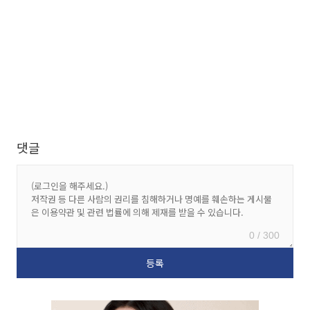
댓글
0 / 300