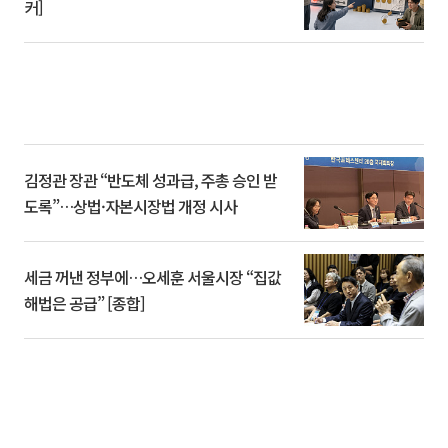
커]
김정관 장관 “반도체 성과급, 주총 승인 받
도록”…상법·자본시장법 개정 시사
세금 꺼낸 정부에…오세훈 서울시장 “집값
해법은 공급” [종합]