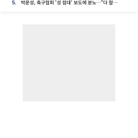
박문성, 축구협회 '성 접대' 보도에 분노…"다 말아먹으려고 작정했나"
5.