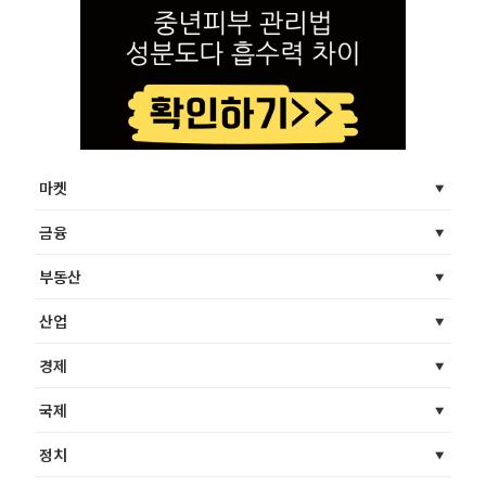
마켓
금융
부동산
산업
경제
국제
정치