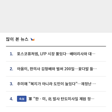
많이 본 뉴스
포스코퓨처엠, LFP 시장 뚫었다…배터리사와 대규모 장기 공급 합의
1.
아옳이, 한의사 김형배와 벌써 200일⋯꽃다발 들고 "프러포즈 아냐"
2.
추미애 "복지가 아니라 도민이 늘었다"…재정난 책임론 정면돌파
3.
軍 "한ㆍ미, 北 발사 탄도미사일 제원 정밀분석 중"
속보
4.