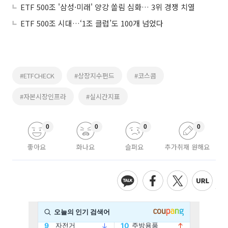
ETF 500조 '삼성·미래' 양강 쏠림 심화… 3위 경쟁 치열
ETF 500조 시대…‘1조 클럽’도 100개 넘었다
#ETFCHECK
#상장지수펀드
#코스콤
#자본시장인프라
#실시간지표
0
0
0
0
좋아요
화나요
슬퍼요
추가취재 원해요