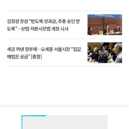
김정관 장관 “반도체 성과급, 주총 승인 받
도록”…상법·자본시장법 개정 시사
세금 꺼낸 정부에…오세훈 서울시장 “집값
해법은 공급” [종합]