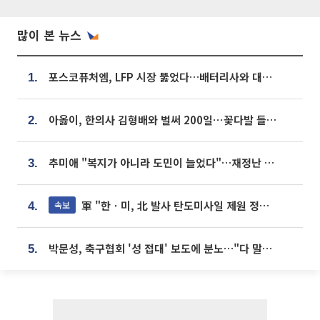
많이 본 뉴스
포스코퓨처엠, LFP 시장 뚫었다…배터리사와 대규모 장기 공급 합의
1.
아옳이, 한의사 김형배와 벌써 200일⋯꽃다발 들고 "프러포즈 아냐"
2.
추미애 "복지가 아니라 도민이 늘었다"…재정난 책임론 정면돌파
3.
軍 "한ㆍ미, 北 발사 탄도미사일 제원 정밀분석 중"
속보
4.
박문성, 축구협회 '성 접대' 보도에 분노…"다 말아먹으려고 작정했나"
5.