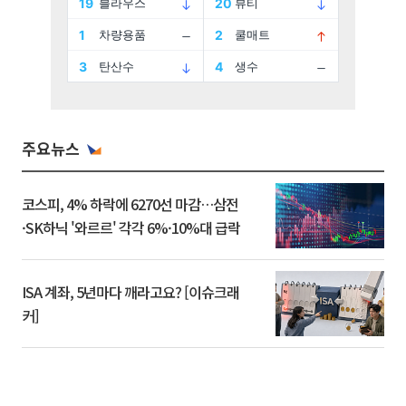
주요뉴스
코스피, 4% 하락에 6270선 마감…삼전
·SK하닉 '와르르' 각각 6%·10%대 급락
ISA 계좌, 5년마다 깨라고요? [이슈크래
커]