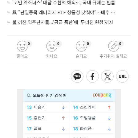
'코인 엑소더스' 매달 수천억 해외로, 국내 규제는 빈틈
與 "단일종목 레버리지 ETF 상품성 낮춰야"…배수 조정안도 거론
불 꺼진 입주단지들...‘공급 폭탄’에 ‘무너진 원청’까지
0
0
0
0
좋아요
화나요
슬퍼요
추가취재 원해요