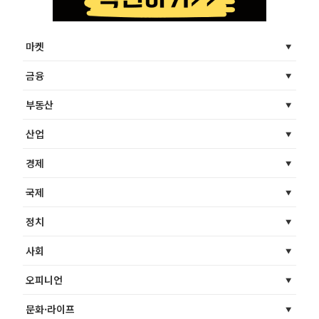
마켓
금융
부동산
산업
경제
국제
정치
사회
오피니언
문화·라이프