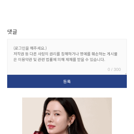
댓글
0 / 300