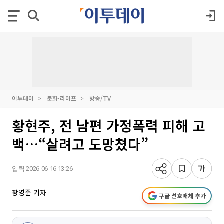
이투데이
문화·라이프
방송/TV
황현주, 전 남편 가정폭력 피해 고
백…“살려고 도망쳤다”
입력 2026-06-16 13:26
장영준 기자
구글 선호매체 추가