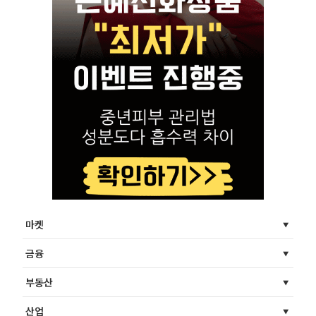
마켓
금융
부동산
산업