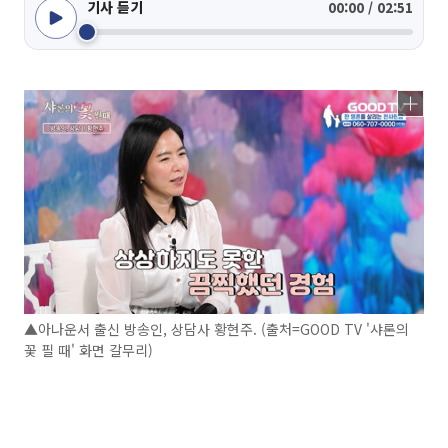
기사 듣기
00:00 / 02:51
▲아나운서 출신 방송인, 상담사 황현주. (출처=GOOD TV '샤론의
꽃 필 때' 화면 갈무리)