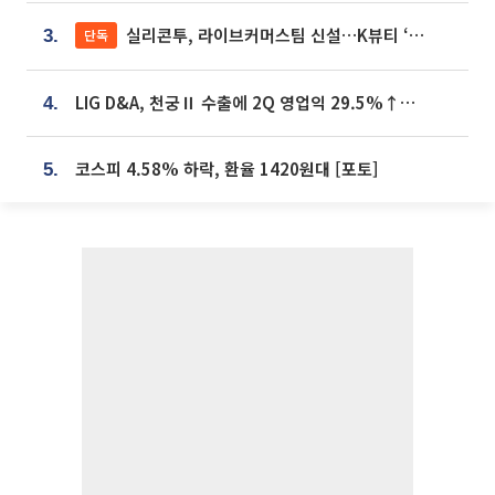
실리콘투, 라이브커머스팀 신설…K뷰티 ‘글로벌 판매망’ 확대[K뷰티 라방戰]
단독
3.
LIG D&A, 천궁Ⅱ 수출에 2Q 영업익 29.5%↑…수주잔고 24.6조 [종합]
4.
코스피 4.58% 하락, 환율 1420원대 [포토]
5.