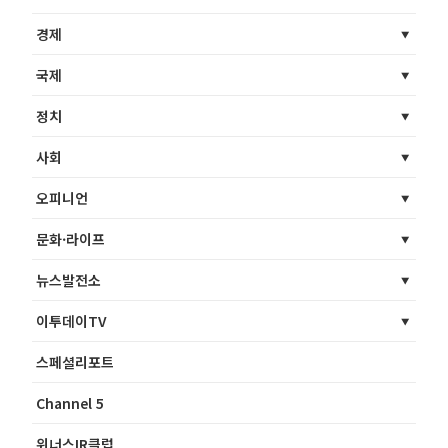
경제
국제
정치
사회
오피니언
문화·라이프
뉴스발전소
이투데이TV
스페셜리포트
Channel 5
위너스IR클럽