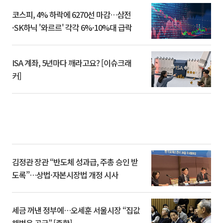
코스피, 4% 하락에 6270선 마감…삼전
·SK하닉 '와르르' 각각 6%·10%대 급락
ISA 계좌, 5년마다 깨라고요? [이슈크래
커]
김정관 장관 “반도체 성과급, 주총 승인 받
도록”…상법·자본시장법 개정 시사
세금 꺼낸 정부에…오세훈 서울시장 “집값