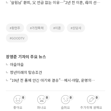
'살림남' 환희, 父 언급 없는 이유⋯"2년 전 이혼, 母의 선택"
#황현주
#가정폭력
#이혼
#상담사
#GOODTV
장영준 기자의 주요 뉴스
아슬아슬
청년미래의 탑승조건
“19년 전 품에 안긴 아기와 결승”…메시·야말, 운명의 왕좌 대결
0
0
0
0
좋아요
화나요
슬퍼요
추가취재 원해요