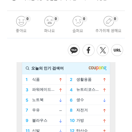
0
0
0
0
좋아요
화나요
슬퍼요
추가취재 원해요