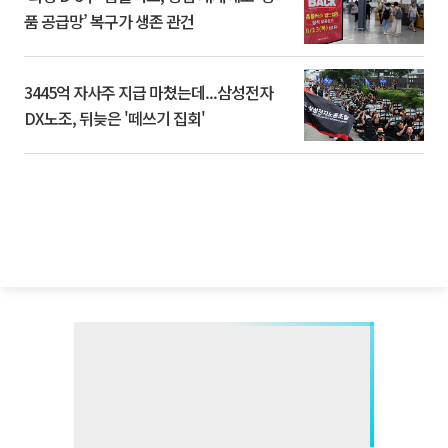
품 공급망’ 복구가 생존 관건
3445억 자사주 지급 마쳤는데...삼성전자
DX노조, 뒤늦은 '떼쓰기 집회'