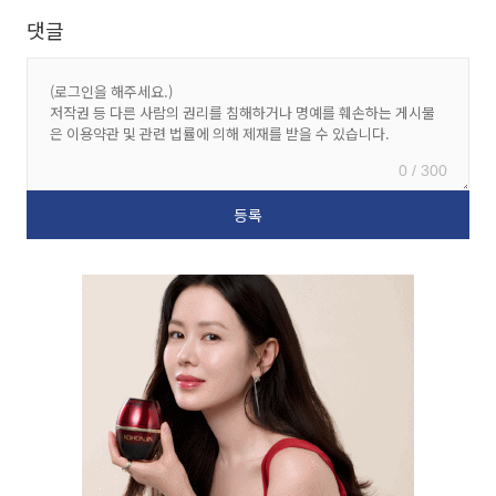
댓글
0 / 300