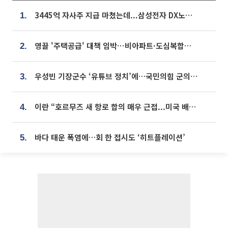
3445억 자사주 지급 마쳤는데...삼성전자 DX노조, 뒤늦은 '떼쓰기 집회'
1.
영끌 '주택공급' 대책 임박⋯비아파트·도심복합까지 총동원
2.
우성빈 기장군수 ‘유튜브 정치’에…국민의힘 군의원들 집단 반발
3.
이란 “호르무즈 새 항로 합의 매우 근접...미국 배상 먼저”
4.
바다 태운 폭염에…회 한 접시도 ‘히트플레이션’
5.