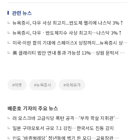
관련 뉴스
뉴욕증시, 다우 사상 최고치...반도체 랠리에 나스닥 3%↑
뉴욕증시, 다우ㆍ반도체지수 사상 최고치⋯나스닥 3%↑
미국·이란 합의 기대에 스페이스X 상장까지...뉴욕증시 상승 마감
美 클래리티 법안 연내 통과 가능성 13%…상원 문턱서 제동
#마켓
#뉴욕증시
#국제유가
배준호 기자의 주요 뉴스
러 모스크바 고급식당 폭탄 공격…‘부차 학살 지휘관’ 노렸나
일본 구마모토서 규모 7.1 강진…한국서도 진동 감지
인도 ‘바퀴벌레당’ 청년들에 백기 든 모디…교육장관 사퇴