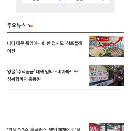
주요뉴스
바다 태운 폭염에…회 한 접시도 ‘히트플레
이션’
영끌 '주택공급' 대책 임박⋯비아파트·도
심복합까지 총동원
‘회생 D-3주’ 홈플러스, 영업 재개에도 ‘상