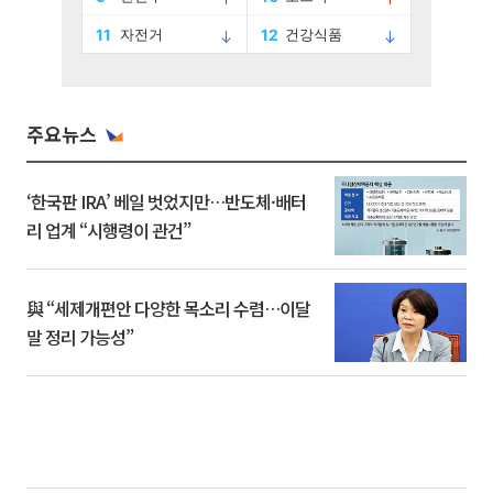
주요뉴스
‘한국판 IRA’ 베일 벗었지만…반도체·배터
리 업계 “시행령이 관건”
與 “세제개편안 다양한 목소리 수렴…이달
말 정리 가능성”