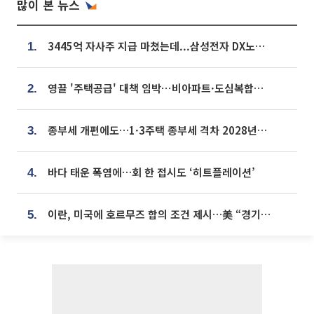
많이 본 뉴스
3445억 자사주 지급 마쳤는데...삼성전자 DX노조, 뒤늦은 '떼쓰기 집회'
1.
영끌 '주택공급' 대책 임박⋯비아파트·도심복합까지 총동원
2.
종부세 개편에도…1·3주택 종부세 격차 2028년부터 확대
3.
바다 태운 폭염에…회 한 접시도 ‘히트플레이션’
4.
이란, 미국에 호르무즈 합의 조건 제시…美 “경기 아직 안 끝나” [종합]
5.