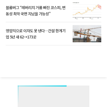
블룸버그 “레버리지 거품 빠진 코스피, 변
동성 최악 국면 지났을 가능성”
영업익으로 이자도 못 낸다…건설 한계기
업 5년 새 62→173곳