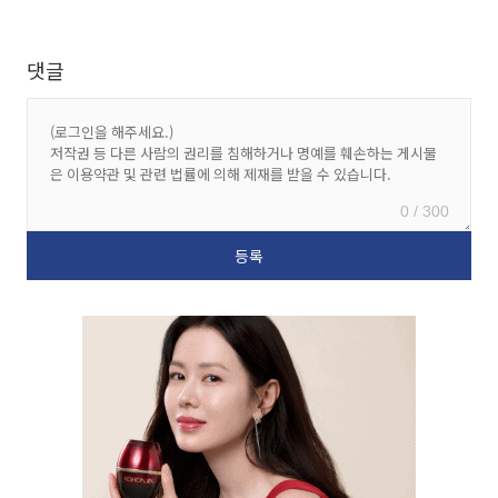
댓글
0 / 300