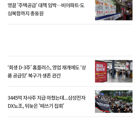
영끌 '주택공급' 대책 임박⋯비아파트·도
심복합까지 총동원
‘회생 D-3주’ 홈플러스, 영업 재개에도 ‘상
품 공급망’ 복구가 생존 관건
3445억 자사주 지급 마쳤는데...삼성전자
DX노조, 뒤늦은 '떼쓰기 집회'