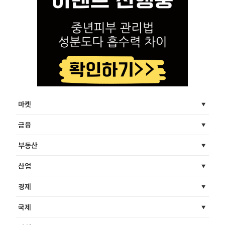
마켓
금융
부동산
산업
경제
국제