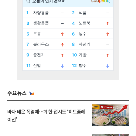
주요뉴스
바다 태운 폭염에…회 한 접시도 ‘히트플레
이션’