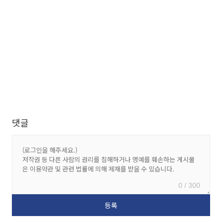
댓글
0 / 300