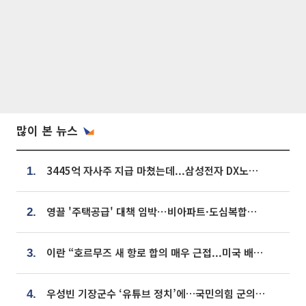
많이 본 뉴스
3445억 자사주 지급 마쳤는데...삼성전자 DX노조, 뒤늦은 '떼쓰기 집회'
1.
영끌 '주택공급' 대책 임박⋯비아파트·도심복합까지 총동원
2.
이란 “호르무즈 새 항로 합의 매우 근접...미국 배상 먼저”
3.
우성빈 기장군수 ‘유튜브 정치’에…국민의힘 군의원들 집단 반발
4.