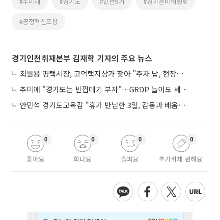
#추미애
#경기도
#민선9기
#경기준비위원회
#공정혁신포용
경기인천취재본부 김재학 기자의 주요 뉴스
최원용 평택시장, 고덕택지상가 찾아 "주차 답, 현장에 있다"
추미애 "경기도는 빈껍데기 부자"…GRDP 늘어도 세입은 그대로
안민석 경기도교육감 "휴가 반납한 3일, 감동과 배움이었다"
0
0
0
0
좋아요
화나요
슬퍼요
추가취재 원해요