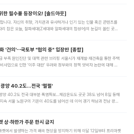
 위한 필수품 등장이오! [솔드아웃]
합니다. 자신의 취향, 가치관과 유사하거나 인기 있는 인물 혹은 콘텐츠를
'가 자리 잡은 오늘, 잘파세대(Z세대와 알파세대의 합성어)의 눈길이 쏠린 곳은
리는 공연장. 응원봉만큼이나 눈에 띄는 게 있습니다. 공연이 시작되기
 '건의'⋯국토부 "협의 중" 입장만 [종합]
급 부족 원인진단 및 대책 관련 브리핑 서울시가 재개발·재건축을 통한 주택
비사업으로 인한 '이주 대란' 우려와 정부와의 정책 엇박자 논란에 대해 정
실장은 2031년까지 31만 가구 착공 목표에 차질이 없다는 입장이나,
·광양 40.2도…전국 '펄펄'
·광양 40.2도 전국 대부분 폭염특보…체감온도도 곳곳 38도 넘어 8일 동해
지속 서울 노원구의 기온이 40도를 넘어선 데 이어 경기 하남과 전남 광양
. 전국 대부분 지역에 폭염특보가 내려진 가운데 곳곳에서 39~40도 안팎
켓 상·하한가 주문 한시 금지
마켓에서 발생하는 가격 왜곡 현상을 방지하기 위해 이달 12일부터 프리마켓