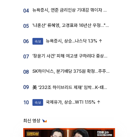
뉴욕증시, 연준 금리인상 기대감 꺾이자 상승...S&P500 사상 최고치 [종합]
04
'나혼산' 류혜영, 고경표와 16년산 우정…"자취방서 부모님과 마주쳐"
05
뉴욕증시, 상승...나스닥 1.3% ↑
06
속보
'장윤기 사건' 피해 여고생 구하려다 중상…고교생 의상자 지정
07
SK하이닉스, 분기배당 375원 확정…주주환원책 9월로 앞당겨 발표
08
09
美 ‘232조 하이브리드 제재’ 임박…K-태양광, 불확실성 털고 날개 다나
국제유가, 상승...WTI 1.15% ↑
10
속보
최신 영상