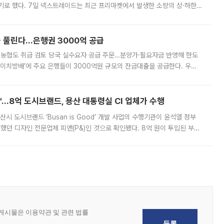
기로 했다. 7일 넥스트레이드는 최근 프리마켓에서 발생한 소량의 상·하한
, 주문 오류로 인한 가격 급등락을 최소화하기 위한 비상 대응방안을 발표
 풀린다…은행권 3000억 공급
리·농협도 취급 검토 당국 실수요자 공급 주문…분양가·필요자금 반영해 한도
에이치방배’에 주요 은행들이 3000억원 규모의 잔금대출을 공급한다. 우리
하고 있어 향후 공급 규모가 늘어날 전망이다. 7일 금융권에 따르면 KB국
od'…8억 도시브랜드, 용산 대통령실 CI 업체가 수행
시 도시브랜드 ‘Busan is Good’ 개발 사업의 수행기관이 윤석열 정부
여했던 디자인 전문업체 피앤(P&)인 것으로 확인됐다. 8억 원이 투입된 부산
 부족과 디자인 정체성 논란에 휩싸였던 만큼, 사업 선정 과정과 결과물에