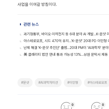
사업을 이어갈 방침이다.
관련 뉴스
과기정통부, 바이오·이차전지 등 6대 분야 AI 개발…K-문샷 
아스테로모프, 시드 470억 유치…'K-문샷' 20대 PD 이민형
난제 해결 'K-문샷 추진단' 출범…20대 PM이 'AI과학자' 분
美 클래리티 법안 연내 통과 가능성 13%…상원 문턱서 제동
#문샷
#AI과학자미션
#이민형
#아스테로모프
0
0