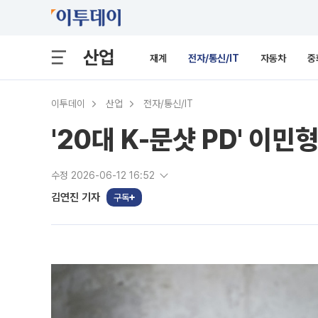
산업
재계
전자/통신/IT
자동차
중
이투데이
산업
전자/통신/IT
'20대 K-문샷 PD' 이
수정 2026-06-12 16:52
김연진 기자
구독