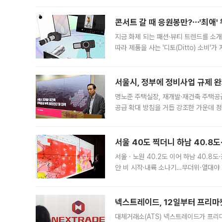
콘서트 갈 때 응원봉만?⋯'최애'
지금 화제 되는 패션·뷰티 트렌드를 소개
따라 제품을 사는 '디토(Ditto) 소비
어디일까요? 아이돌 콘서트 시작을 기다
서울시, 정부에 정비사업 규제 완화
명노준 주택실장, 재개발·재건축 주택공
공급 확대 방침을 거듭 강조한 가운데 정
면 반박하고 나섰다. 명노준 서울시 주택
서울 40도 찍더니 하남 40.8도
서울ㆍ노원 40.2도 이어 하남 40.8도
안 비 시작·내륙 소나기…무더위·열대야 
에서도 40도를 웃도는 기온이 관측됐다
의 극심한
넥스트레이드, 12일부터 프리마
대체거래소(ATS) 넥스트레이드가 프리