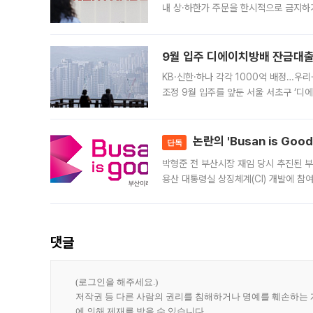
내 상·하한가 주문을 한시적으로 금지하
가 체결 사례와 관련해 설명자료를 내고
9월 입주 디에이치방배 잔금대출
KB·신한·하나 각각 1000억 배정…우
조정 9월 입주를 앞둔 서울 서초구 ‘디
은행과 NH농협은행도 대출 취급을 검토
민은행
논란의 'Busan is Go
단독
박형준 전 부산시장 재임 당시 추진된 부산
용산 대통령실 상징체계(CI) 개발에 참
도시브랜드 사업이 공개 이후 시민 공감
댓글