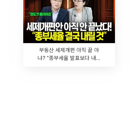
부동산 세제개편 아직 끝 아
냐? "종부세율 발표보다 내릴
것" 장기거주·양도세 전망 I 집
땅지성 I 김인만, 진미윤