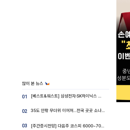
많이 본 뉴스
[베스트&워스트] 삼성전자·SK하이닉스 밀린 한 주…상상인증권은 85% 급등
01
35도 안팎 무더위 이어져…전국 곳곳 소나기 [오늘 날씨]
02
03
[주간증시전망] 다음주 코스피 6000~7000⋯“外人 수급은 정책이 변수”