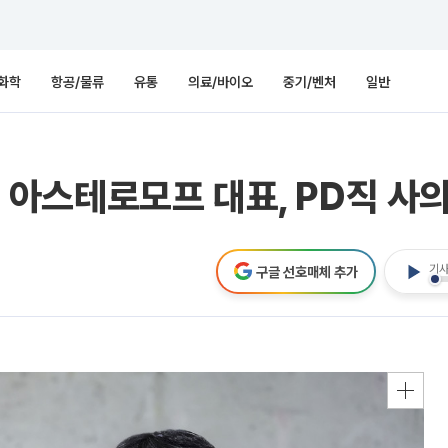
화학
항공/물류
유통
의료/바이오
중기/벤처
일반
민형 아스테로모프 대표, PD직 사
기사
구글 선호매체 추가