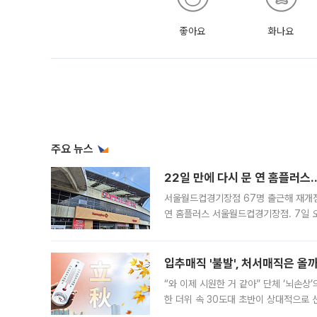
좋아요
화나요
주요 뉴스
22일 만에 다시 문 연 홈플러스
서울월드컵경기장점 67명 출근해 재개점 
연 홈플러스 서울월드컵경기장점. 7일 
우유, 과일 같은 신선식품이 차근차근 자
입추매직 '불발', 처서매직은 올
“와 이제 시원한 거 같아” 단체 ‘뇌손상
한 더위 속 30도대 초반이 상대적으로
지역에 있었습니다. 7월 말에는 서풍과