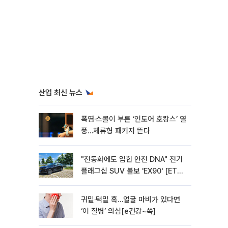
산업 최신 뉴스
폭염·스콜이 부른 ‘인도어 호캉스’ 열
풍…체류형 패키지 뜬다
"전동화에도 입힌 안전 DNA" 전기
플래그십 SUV 볼보 'EX90' [ET의
모빌리티]
귀밑·턱밑 혹…얼굴 마비가 있다면
‘이 질병’ 의심[e건강~쏙]