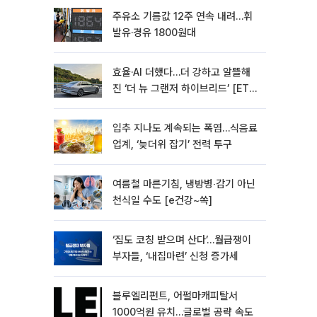
주유소 기름값 12주 연속 내려…휘
발유·경유 1800원대
효율·AI 더했다…더 강하고 알뜰해
진 ‘더 뉴 그랜저 하이브리드’ [ET의
모빌리티]
입추 지나도 계속되는 폭염…식음료
업계, ‘늦더위 잡기’ 전력 투구
여름철 마른기침, 냉방병‧감기 아닌
천식일 수도 [e건강~쏙]
‘집도 코칭 받으며 산다’…월급쟁이
부자들, ‘내집마련’ 신청 증가세
블루엘리펀트, 어펄마캐피탈서
1000억원 유치…글로벌 공략 속도