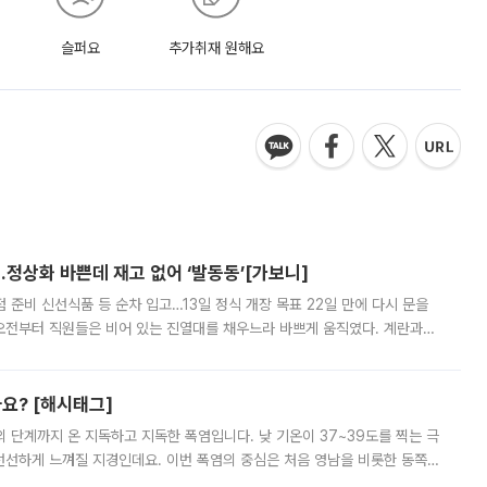
슬퍼요
추가취재 원해요
…정상화 바쁜데 재고 없어 ‘발동동’[가보니]
준비 신선식품 등 순차 입고…13일 정식 개장 목표 22일 만에 다시 문을
오전부터 직원들은 비어 있는 진열대를 채우느라 바쁘게 움직였다. 계란과
리를 잡기 시작했지만, 매장 곳곳엔 여전히 텅 빈 매대가 먼저 눈에 들어왔
까요? [해시태그]
’의 단계까지 온 지독하고 지독한 폭염입니다. 낮 기온이 37~39도를 찍는 극
 선선하게 느껴질 지경인데요. 이번 폭염의 중심은 처음 영남을 비롯한 동쪽
 북서풍이 산맥을 넘어 영남 쪽으로 내려오면서 뜨겁고 건조해졌는데요.