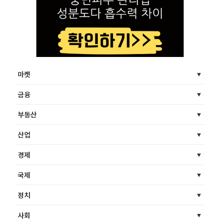
마켓
금융
부동산
산업
경제
국제
정치
사회