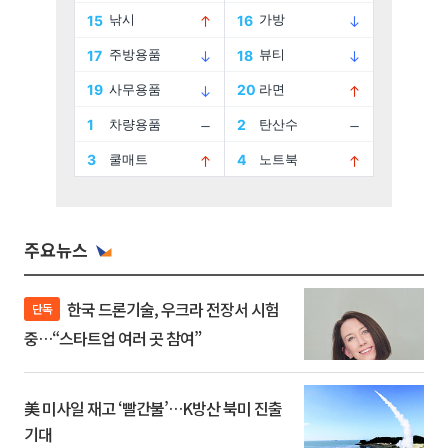
주요뉴스
한국 드론기술, 우크라 전장서 시험
단독
중…“스타트업 여러 곳 참여”
美 미사일 재고 ‘빨간불’…K방산 북미 진출
기대