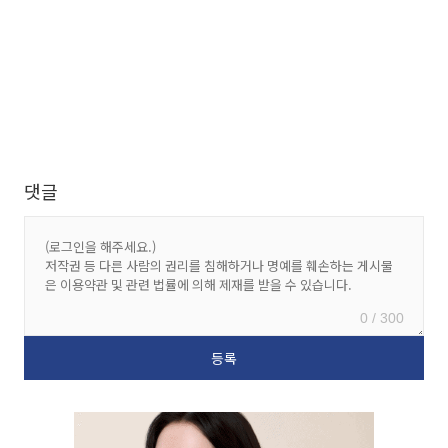
댓글
0 / 300