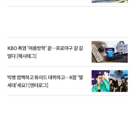
KBO 폭염 '여름방학' 끝…프로야구 갈 길
멀다 [해시태그]
빅뱅 컴백하고 튜이드 데뷔하고⋯K팝 '몇
세대'세요? [엔터로그]