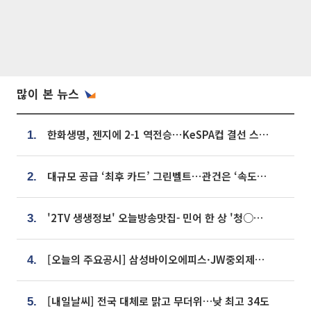
많이 본 뉴스
한화생명, 젠지에 2-1 역전승⋯KeSPA컵 결선 스테이지 2 직행
1.
대규모 공급 ‘최후 카드’ 그린벨트⋯관건은 ‘속도’ [주택공급 승부수의 조건]
2.
'2TV 생생정보' 오늘방송맛집- 민어 한 상 '청○○○' vs 전복 한 상 '명○'
3.
[오늘의 주요공시] 삼성바이오에피스·JW중외제약·한미반도체·SK바이오사이언스 등
4.
[내일날씨] 전국 대체로 맑고 무더위…낮 최고 34도
5.