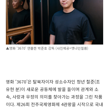
▲영화 '3670' 연출한 박준호 감독 (사진제공=엣나인필름)
영화 ‘3670’은 탈북자이자 성소수자인 청년 철준(조
유현 분)이 새로운 공동체에 발을 들이며 관계와 소
속, 사랑과 우정의 의미를 찾아가는 과정을 그린 작품
이다. 제26회 전주국제영화제 4관왕을 시작으로 국내