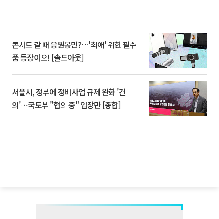
콘서트 갈 때 응원봉만?⋯'최애' 위한 필수
품 등장이오! [솔드아웃]
서울시, 정부에 정비사업 규제 완화 '건
의'⋯국토부 "협의 중" 입장만 [종합]