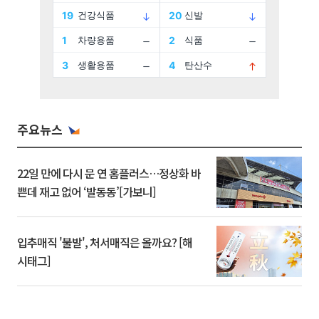
주요뉴스
22일 만에 다시 문 연 홈플러스…정상화 바
쁜데 재고 없어 ‘발동동’[가보니]
입추매직 '불발', 처서매직은 올까요? [해
시태그]