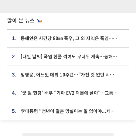
많이 본 뉴스
동해안은 시간당 80㎜ 폭우, 그 외 지역은 폭염…‘극과 극 날씨’
1.
[내일 날씨] 폭염 한풀 꺾여도 무더위 계속⋯동해안 이틀 연속 비
2.
임영웅, 어느덧 데뷔 10주년⋯"가진 것 없던 시절, 내 앞엔 20명의 팬뿐"
3.
'굿 윌 헌팅' 배우 "기아 EV2 덕분에 살아"…교통사고 후 안전성 극찬
4.
李대통령 “청년이 결혼 망설이는 일 없어야...제도상 불이익 조사”
5.