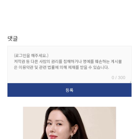
댓글
0 / 300