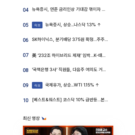
뉴욕증시, 연준 금리인상 기대감 꺾이자 상승...S&P500 사상 최고치 [종합]
04
뉴욕증시, 상승...나스닥 1.3% ↑
05
속보
SK하이닉스, 분기배당 375원 확정…주주환원책 9월로 앞당겨 발표
06
07
美 ‘232조 하이브리드 제재’ 임박…K-태양광, 불확실성 털고 날개 다나
'국책은행 3사' 직원들, 다음주 여의도 거리 나서는 까닭은
08
국제유가, 상승...WTI 1.15% ↑
09
속보
[베스트&워스트] 코스닥 10% 급반등…본느, 최대주주 변경 기대에 270% 폭등
10
최신 영상