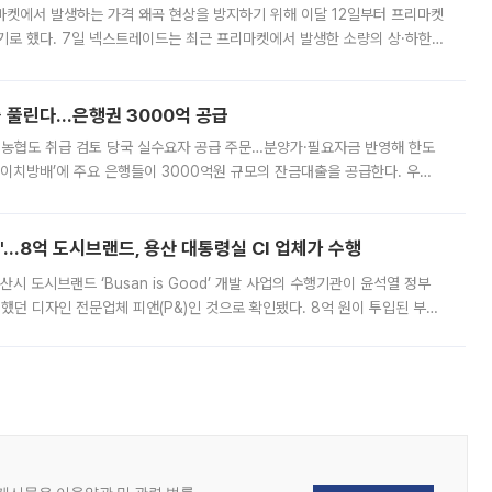
마켓에서 발생하는 가격 왜곡 현상을 방지하기 위해 이달 12일부터 프리마켓
기로 했다. 7일 넥스트레이드는 최근 프리마켓에서 발생한 소량의 상·하한
, 주문 오류로 인한 가격 급등락을 최소화하기 위한 비상 대응방안을 발표
 풀린다…은행권 3000억 공급
리·농협도 취급 검토 당국 실수요자 공급 주문…분양가·필요자금 반영해 한도
에이치방배’에 주요 은행들이 3000억원 규모의 잔금대출을 공급한다. 우리
하고 있어 향후 공급 규모가 늘어날 전망이다. 7일 금융권에 따르면 KB국
od'…8억 도시브랜드, 용산 대통령실 CI 업체가 수행
시 도시브랜드 ‘Busan is Good’ 개발 사업의 수행기관이 윤석열 정부
여했던 디자인 전문업체 피앤(P&)인 것으로 확인됐다. 8억 원이 투입된 부산
 부족과 디자인 정체성 논란에 휩싸였던 만큼, 사업 선정 과정과 결과물에