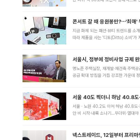
지역에 있었습니다. 7월 말에는 서풍과
콘서트 갈 때 응원봉만?⋯'최애'
지금 화제 되는 패션·뷰티 트렌드를 소개
따라 제품을 사는 '디토(Ditto) 소비
어디일까요? 아이돌 콘서트 시작을 기다
서울시, 정부에 정비사업 규제 완화
명노준 주택실장, 재개발·재건축 주택공
공급 확대 방침을 거듭 강조한 가운데 정
면 반박하고 나섰다. 명노준 서울시 주택
서울 40도 찍더니 하남 40.8도
서울ㆍ노원 40.2도 이어 하남 40.8도
안 비 시작·내륙 소나기…무더위·열대야 
에서도 40도를 웃도는 기온이 관측됐다
의 극심한
넥스트레이드, 12일부터 프리마