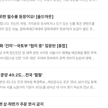
 북서풍이 산맥을 넘어 영남 쪽으로 내려오면서 뜨겁고 건조해졌는데요.
 위한 필수품 등장이오! [솔드아웃]
합니다. 자신의 취향, 가치관과 유사하거나 인기 있는 인물 혹은 콘텐츠를
'가 자리 잡은 오늘, 잘파세대(Z세대와 알파세대의 합성어)의 눈길이 쏠린 곳은
리는 공연장. 응원봉만큼이나 눈에 띄는 게 있습니다. 공연이 시작되기
 '건의'⋯국토부 "협의 중" 입장만 [종합]
급 부족 원인진단 및 대책 관련 브리핑 서울시가 재개발·재건축을 통한 주택
비사업으로 인한 '이주 대란' 우려와 정부와의 정책 엇박자 논란에 대해 정
실장은 2031년까지 31만 가구 착공 목표에 차질이 없다는 입장이나,
·광양 40.2도…전국 '펄펄'
·광양 40.2도 전국 대부분 폭염특보…체감온도도 곳곳 38도 넘어 8일 동해
지속 서울 노원구의 기온이 40도를 넘어선 데 이어 경기 하남과 전남 광양
. 전국 대부분 지역에 폭염특보가 내려진 가운데 곳곳에서 39~40도 안팎
켓 상·하한가 주문 한시 금지