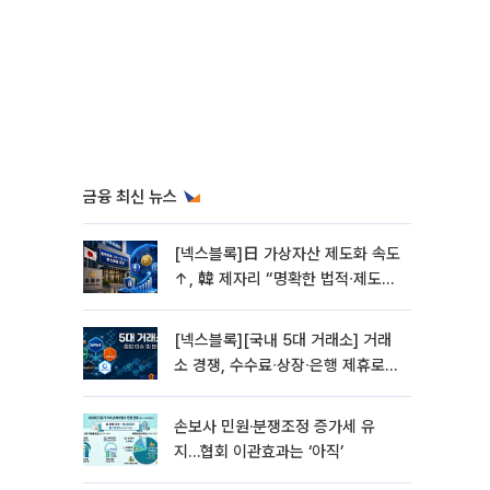
금융 최신 뉴스
[넥스블록]日 가상자산 제도화 속도
↑, 韓 제자리 “명확한 법적∙제도적
기반 마련 시급”
[넥스블록][국내 5대 거래소] 거래
소 경쟁, 수수료∙상장∙은행 제휴로
옮겨 붙었다
손보사 민원·분쟁조정 증가세 유
지…협회 이관효과는 ‘아직’