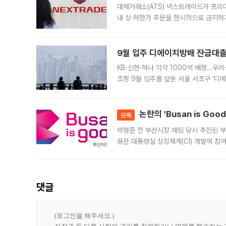
대체거래소(ATS) 넥스트레이드가 프리
내 상·하한가 주문을 한시적으로 금지하
가 체결 사례와 관련해 설명자료를 내고
9월 입주 디에이치방배 잔금대출
KB·신한·하나 각각 1000억 배정…우
조정 9월 입주를 앞둔 서울 서초구 ‘디
은행과 NH농협은행도 대출 취급을 검토
민은행
논란의 'Busan is Go
단독
박형준 전 부산시장 재임 당시 추진된 부산
용산 대통령실 상징체계(CI) 개발에 참
도시브랜드 사업이 공개 이후 시민 공감
댓글