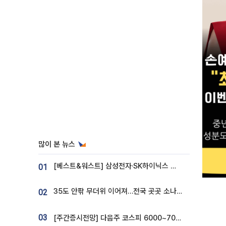
많이 본 뉴스
[베스트&워스트] 삼성전자·SK하이닉스 밀린 한 주…상상인증권은 85% 급등
01
35도 안팎 무더위 이어져…전국 곳곳 소나기 [오늘 날씨]
02
03
[주간증시전망] 다음주 코스피 6000~7000⋯“外人 수급은 정책이 변수”