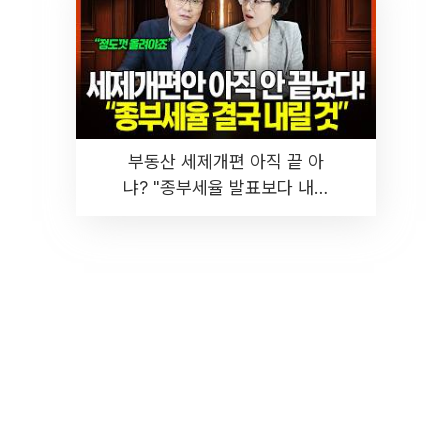
부동산 세제개편 아직 끝 아
냐? "종부세율 발표보다 내릴
것" 장기거주·양도세 전망 I 집
땅지성 I 김인만, 진미윤