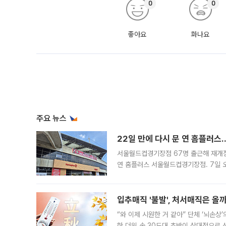
0
0
좋아요
화나요
주요 뉴스
22일 만에 다시 문 연 홈플러스
서울월드컵경기장점 67명 출근해 재개점 
연 홈플러스 서울월드컵경기장점. 7일 
우유, 과일 같은 신선식품이 차근차근 자
입추매직 '불발', 처서매직은 올
“와 이제 시원한 거 같아” 단체 ‘뇌손상
한 더위 속 30도대 초반이 상대적으로