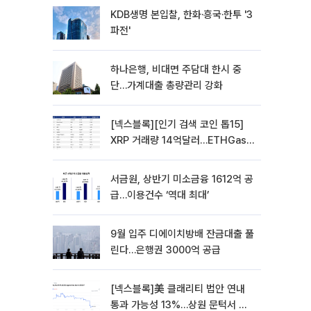
KDB생명 본입찰, 한화·흥국·한투 '3
파전'
하나은행, 비대면 주담대 한시 중
단…가계대출 총량관리 강화
[넥스블록][인기 검색 코인 톱15]
XRP 거래량 14억달러…ETHGas
급등·Bless 급락…고변동 알트 부각
서금원, 상반기 미소금융 1612억 공
급…이용건수 ‘역대 최대’
9월 입주 디에이치방배 잔금대출 풀
린다…은행권 3000억 공급
[넥스블록]美 클래리티 법안 연내
통과 가능성 13%…상원 문턱서 제