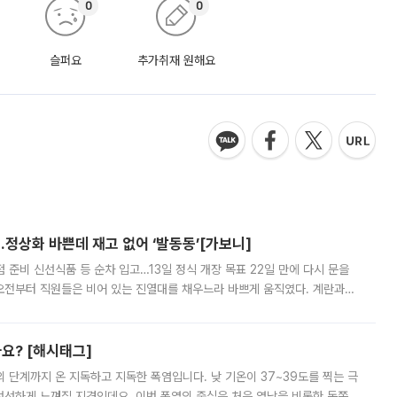
0
0
슬퍼요
추가취재 원해요
…정상화 바쁜데 재고 없어 ‘발동동’[가보니]
준비 신선식품 등 순차 입고…13일 정식 개장 목표 22일 만에 다시 문을
오전부터 직원들은 비어 있는 진열대를 채우느라 바쁘게 움직였다. 계란과
리를 잡기 시작했지만, 매장 곳곳엔 여전히 텅 빈 매대가 먼저 눈에 들어왔
까요? [해시태그]
’의 단계까지 온 지독하고 지독한 폭염입니다. 낮 기온이 37~39도를 찍는 극
 선선하게 느껴질 지경인데요. 이번 폭염의 중심은 처음 영남을 비롯한 동쪽