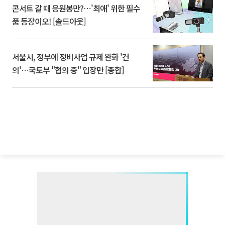
콘서트 갈 때 응원봉만?⋯'최애' 위한 필수
품 등장이오! [솔드아웃]
서울시, 정부에 정비사업 규제 완화 '건
의'⋯국토부 "협의 중" 입장만 [종합]