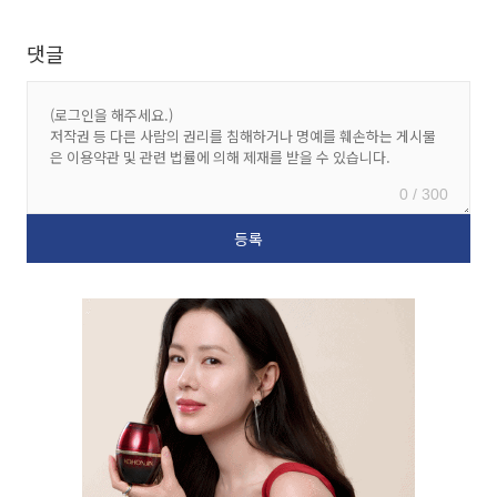
댓글
0 / 300