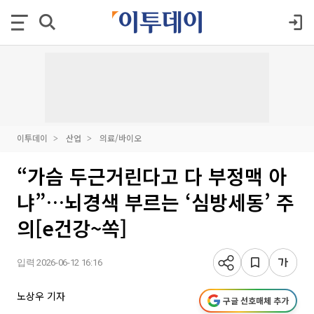
이투데이
산업
의료/바이오
“가슴 두근거린다고 다 부정맥 아
냐”…뇌경색 부르는 ‘심방세동’ 주
의[e건강~쏙]
입력 2026-06-12 16:16
노상우 기자
구글 선호매체 추가