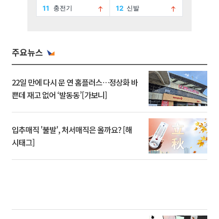
주요뉴스
22일 만에 다시 문 연 홈플러스…정상화 바
쁜데 재고 없어 ‘발동동’[가보니]
입추매직 '불발', 처서매직은 올까요? [해
시태그]