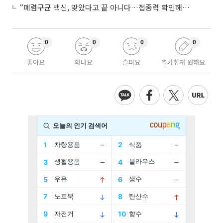
“폐렴구균 백신, 맞았다고 끝 아니다…접종력 확인해야”
0
0
0
0
좋아요
화나요
슬퍼요
추가취재 원해요