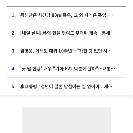
동해안은 시간당 80㎜ 폭우, 그 외 지역은 폭염…‘극과 극 날씨’
1.
[내일 날씨] 폭염 한풀 꺾여도 무더위 계속⋯동해안 이틀 연속 비
2.
임영웅, 어느덧 데뷔 10주년⋯"가진 것 없던 시절, 내 앞엔 20명의 팬뿐"
3.
'굿 윌 헌팅' 배우 "기아 EV2 덕분에 살아"…교통사고 후 안전성 극찬
4.
李대통령 “청년이 결혼 망설이는 일 없어야...제도상 불이익 조사”
5.