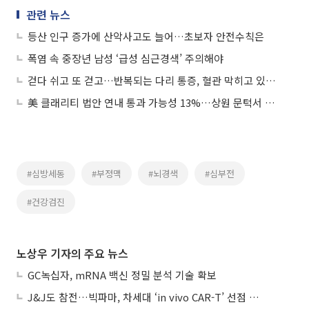
관련 뉴스
등산 인구 증가에 산악사고도 늘어…초보자 안전수칙은
폭염 속 중장년 남성 ‘급성 심근경색’ 주의해야
걷다 쉬고 또 걷고…반복되는 다리 통증, 혈관 막히고 있다는 신호
美 클래리티 법안 연내 통과 가능성 13%…상원 문턱서 제동
#심방세동
#부정맥
#뇌경색
#심부전
#건강검진
노상우 기자의 주요 뉴스
GC녹십자, mRNA 백신 정밀 분석 기술 확보
J&J도 참전…빅파마, 차세대 ‘in vivo CAR-T’ 선점 경쟁 본격화