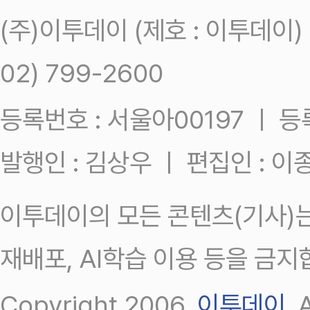
(주)이투데이 (제호 : 이투데이
02) 799-2600
등록번호 : 서울아00197 ㅣ 등록일
발행인 : 김상우 ㅣ 편집인 : 
이투데이의 모든 콘텐츠(기사)는
재배포, AI학습 이용 등을 금지
Copyright 2006.
이투데이
.