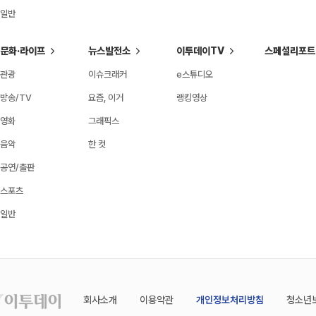
일반
문화·라이프
뉴스발전소
이투데이TV
스페셜리포트
관광
이슈크래커
e스튜디오
방송/TV
요즘, 이거
랭킹영상
영화
그래픽스
음악
한 컷
공연/출판
스포츠
일반
회사소개
이용약관
개인정보처리방침
청소년