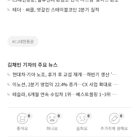
테더ㆍ써클, 엇갈린 스테이블코인 2분기 실적
#CJ대한통운
김채빈 기자의 주요 뉴스
현대차·기아 노조, 휴가 후 교섭 재개…하반기 생산 ‘분수령’
이노션, 2분기 영업익 22.4% 증가…CX 사업 확대로 성장세 지속
테슬라, 6개월 연속 수입차 1위…베스트셀링 1~3위 싹쓸이
0
0
0
0
좋아요
화나요
슬퍼요
추가취재 원해요