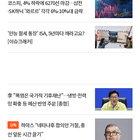
코스피, 4% 하락에 6270선 마감…삼전
·SK하닉 '와르르' 각각 6%·10%대 급락
'만능 절세 통장' ISA, 5년마다 깨라고요?
[이슈크래커]
李 "폭염은 국가적 기후재난"…냉방·전력
망 확충 등 예산 반영 주문 [종합]
하마스 “네타냐후 합의안 거절, 총
단독
선 앞둔 시간 끌기”