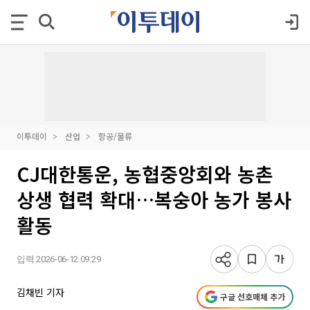
이투데이
산업
항공/물류
CJ대한통운, 농협중앙회와 농촌
상생 협력 확대…복숭아 농가 봉사
활동
입력 2026-06-12 09:29
김채빈 기자
구글 선호매체 추가