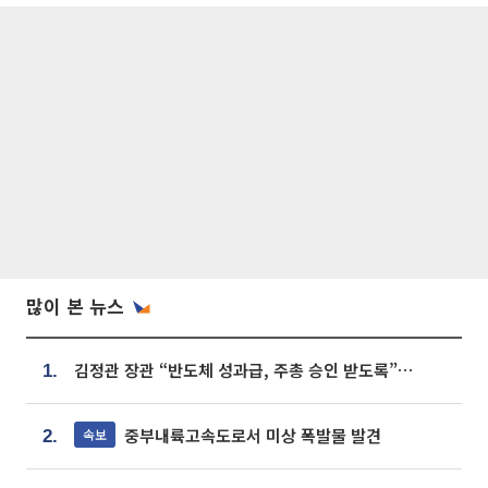
많이 본 뉴스
김정관 장관 “반도체 성과급, 주총 승인 받도록”…상법·자본시장법 개정 시사
1.
중부내륙고속도로서 미상 폭발물 발견
속보
2.