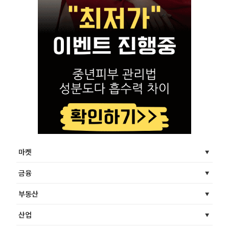
마켓
금융
부동산
산업