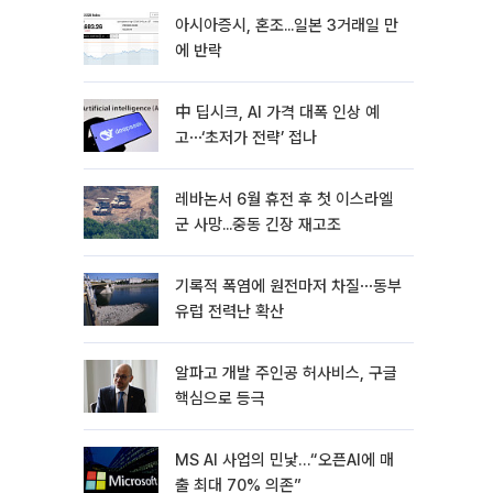
아시아증시, 혼조...일본 3거래일 만
에 반락
中 딥시크, AI 가격 대폭 인상 예
고⋯‘초저가 전략’ 접나
레바논서 6월 휴전 후 첫 이스라엘
군 사망...중동 긴장 재고조
기록적 폭염에 원전마저 차질⋯동부
유럽 전력난 확산
알파고 개발 주인공 허사비스, 구글
핵심으로 등극
MS AI 사업의 민낯…“오픈AI에 매
출 최대 70% 의존”