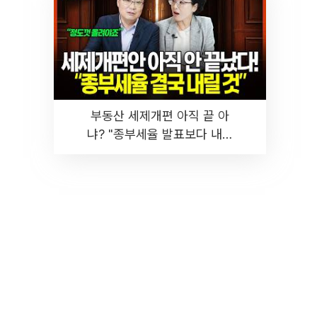
부동산 세제개편 아직 끝 아
냐? "종부세율 발표보다 내릴
것" 장기거주·양도세 전망 I 집
땅지성 I 김인만, 진미윤