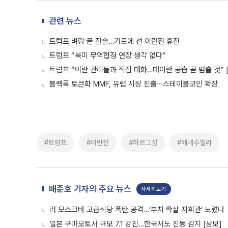
관련 뉴스
트럼프 벼랑 끝 전술…기로에 선 이란전 휴전
트럼프 “북미 무역협정 연장 생각 없다”
트럼프 “이란 관리들과 직접 대화…대이란 공습 곧 멈출 것” 
블랙록 토큰화 MMF, 유럽 시장 진출∙∙∙스테이블코인 확장
#트럼프
#이란전
#하르그섬
#베네수엘라
배준호 기자의 주요 뉴스
자세히보기
러 모스크바 고급식당 폭탄 공격…‘부차 학살 지휘관’ 노렸나
일본 구마모토서 규모 7.1 강진…한국서도 진동 감지 [상보]