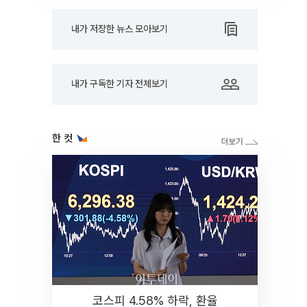
내가 저장한 뉴스 모아보기
내가 구독한 기자 전체보기
한 컷
코스피 4.58% 하락, 환율