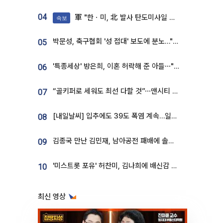
04
軍 "한ㆍ미, 北 발사 탄도미사일 제원 정밀분석 중"
속보
박문성, 축구협회 '성 접대' 보도에 분노…"다 말아먹으려고 작정했나"
05
'특종세상' 방은희, 이혼 허락해 준 아들⋯"너무 잘 커줬다" 오열
06
“골키퍼로 세워도 최선 다할 것”⋯맨시티 누네스, 주전 경쟁 각오 [인터뷰]
07
[내일날씨] 입추에도 39도 폭염 계속…일부 지역 소나기
08
김종국 만난 김민재, 남아공전 패배에 솔직한 속내⋯"선수들도 못하긴 했다"
09
'미스트롯 포유' 허찬미, 김나희에 배신감 든 사연⋯"이상준 추천해주더라"
10
최신 영상