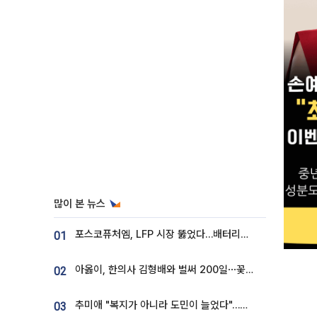
많이 본 뉴스
포스코퓨처엠, LFP 시장 뚫었다…배터리사와 대규모 장기 공급 합의
01
아옳이, 한의사 김형배와 벌써 200일⋯꽃다발 들고 "프러포즈 아냐"
02
추미애 "복지가 아니라 도민이 늘었다"…재정난 책임론 정면돌파
03