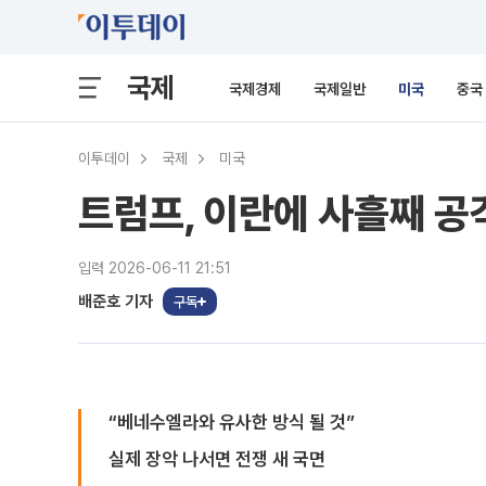
국제
국제경제
국제일반
미국
중국
이투데이
국제
미국
트럼프, 이란에 사흘째 공
입력 2026-06-11 21:51
배준호 기자
구독
“베네수엘라와 유사한 방식 될 것”
실제 장악 나서면 전쟁 새 국면