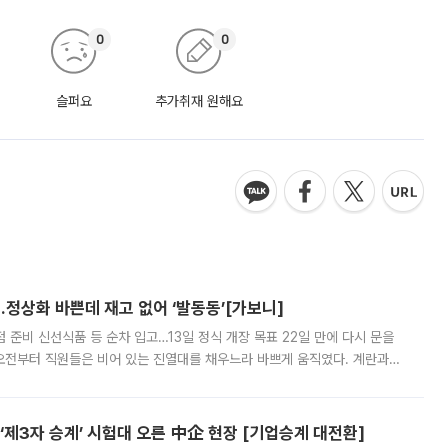
0
0
슬퍼요
추가취재 원해요
…정상화 바쁜데 재고 없어 ‘발동동’[가보니]
준비 신선식품 등 순차 입고…13일 정식 개장 목표 22일 만에 다시 문을
오전부터 직원들은 비어 있는 진열대를 채우느라 바쁘게 움직였다. 계란과
리를 잡기 시작했지만, 매장 곳곳엔 여전히 텅 빈 매대가 먼저 눈에 들어왔
제3자 승계’ 시험대 오른 中企 현장 [기업승계 대전환]