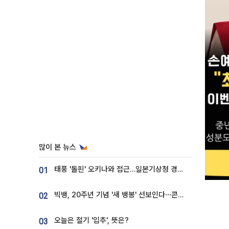
많이 본 뉴스
태풍 '돌핀' 오키나와 접근…일본기상청 경로 업데이트
01
빅뱅, 20주년 기념 '새 뱅봉' 선보인다⋯콘서트 앞두고 팝업 개최
02
오늘은 절기 '입추', 뜻은?
03