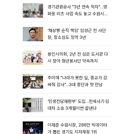
경기관광공사 "3년 연속 적자"…영
화동 리츠 사업 속도 놓고 수원시와
이견
‘채상병 순직 책임’ 임성근 전 사단
장, 항소심도 징역 3년
용인시의회, 2년 전 심은 도서관 다
시 찾아 청년봉사단 약속까지
추미애 "나라가 못한 일, 종교가 감
싸줘 감사"…3대 종단과 첫 만남
‘민생전담재판부’ 도입…전세사기·임
대차 소송 3개월이면 끝낸다
이재준 수원시장, 286만 빅데이터
가 뽑은 경기도 지자체장 1위