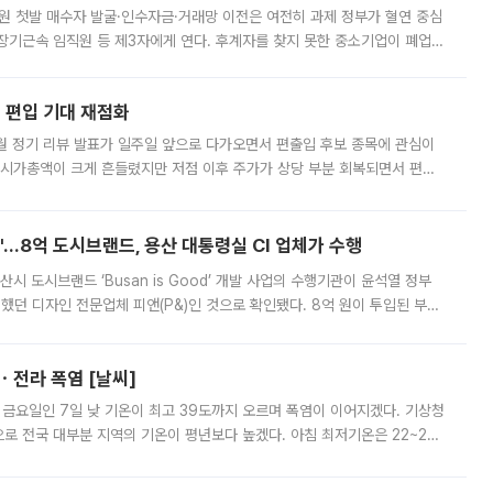
지원 첫발 매수자 발굴·인수자금·거래망 이전은 여전히 과제 정부가 혈연 중심
장기근속 임직원 등 제3자에게 연다. 후계자를 찾지 못한 중소기업이 폐업
해 기술과 일자리를 남기도록 하겠다는 취지다. 다만 세금 감면만으로 거래를
에 편입 기대 재점화
월 정기 리뷰 발표가 일주일 앞으로 다가오면서 편출입 후보 종목에 관심이
 시가총액이 크게 흔들렸지만 저점 이후 주가가 상당 부분 회복되면서 편입
다시 부각되고 있다. 7일 금융투자업계에 따르면 MSCI는 한국시간으로 오는
od'…8억 도시브랜드, 용산 대통령실 CI 업체가 수행
시 도시브랜드 ‘Busan is Good’ 개발 사업의 수행기관이 윤석열 정부
여했던 디자인 전문업체 피앤(P&)인 것으로 확인됐다. 8억 원이 투입된 부산
 부족과 디자인 정체성 논란에 휩싸였던 만큼, 사업 선정 과정과 결과물에
ㆍ전라 폭염 [날씨]
 금요일인 7일 낮 기온이 최고 39도까지 오르며 폭염이 이어지겠다. 기상청
로 전국 대부분 지역의 기온이 평년보다 높겠다. 아침 최저기온은 22~27
 대부분 지역에 폭염특보가 발효된 가운데 최고체감온도는 35도 안팎까지 올라