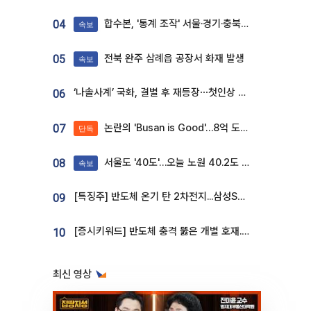
합수본, '통계 조작' 서울·경기·충북 선관위 등 추가 압수수색
04
속보
전북 완주 삼례읍 공장서 화재 발생
05
속보
‘나솔사계’ 국화, 결별 후 재등장⋯첫인상 투표 휩쓸고 ‘인기녀’ 등극
06
논란의 'Busan is Good'…8억 도시브랜드, 용산 대통령실 CI 업체가 수행
07
단독
서울도 '40도'…오늘 노원 40.2도 기록
08
속보
[특징주] 반도체 온기 탄 2차전지...삼성SDI, 장 초반 7% 넘게 껑충
09
[증시키워드] 반도체 충격 뚫은 개별 호재...포스코퓨처엠·에코프로·한화솔루션 '눈길'
10
최신 영상