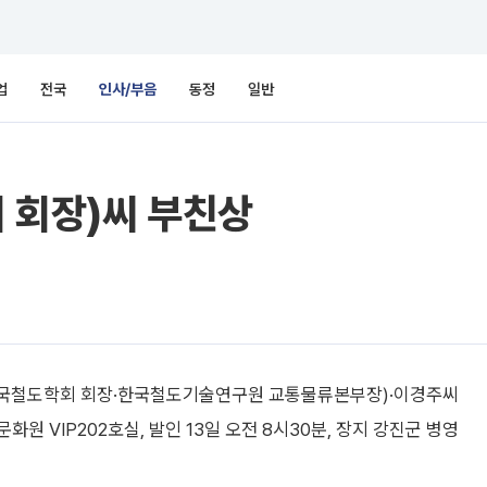
업
전국
인사/부음
동정
일반
 회장)씨 부친상
준(한국철도학회 회장·한국철도기술연구원 교통물류본부장)·이경주씨
화원 VIP202호실, 발인 13일 오전 8시30분, 장지 강진군 병영