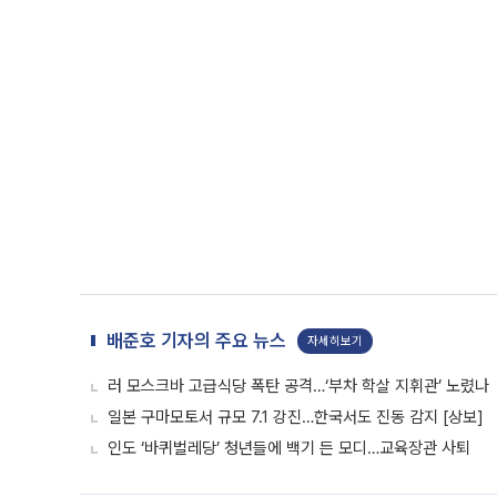
배준호 기자의 주요 뉴스
자세히보기
러 모스크바 고급식당 폭탄 공격…‘부차 학살 지휘관’ 노렸나
일본 구마모토서 규모 7.1 강진…한국서도 진동 감지 [상보]
인도 ‘바퀴벌레당’ 청년들에 백기 든 모디…교육장관 사퇴