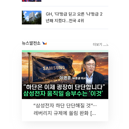
GH, '다'등급 딛고 오른 '나'등급 2
년째 지켰다…전국 4위
뉴스발전소
“삼성전자 하단 단단해질 것”⋯
레버리지 규제에 쏠림 완화 [찐
코노미]