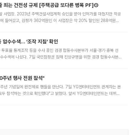
줄 죄는 건전성 규제 [주택공급 또다른 병목 PF]①
발 사업장. 2023년 주택건설사업계획 승인을 받아 인허가를 마쳤지만 착공
에 들어갔고, 감정가 362억원인 이 사업장은 약 20% 할인된 288억원에
 현재는 4차 공매를 위한 조건 협의가 진행 중이다. 수도권의 주요 주거 배
 압수수색… ‘조작 지침’ 확인
와 투표율 통계조작 등을 수사 중인 검경 합동수사본부가 서울·경기·충북 선
 압수수색에 나섰다. 7일 국민참정권 침해 진상규명을 위한 검경 합동수사본
추가 증거 확보를 위해 중앙선관위, 서울시·경기도·충청북도 선관위, 김포시
10주년 행사 전원 참석"
 10주년 기념일에 완전체로 팬들을 만난다. 7일 YG엔터테인먼트 관계자는 본
 모두 참석하는 것으로 확인했다"고 밝혔다. 앞서 YG엔터테인먼트는 데뷔
사 개최를 공지한 바 있다. 다만 장소를 '8일 오후 서울 모처'로 안내하며 정