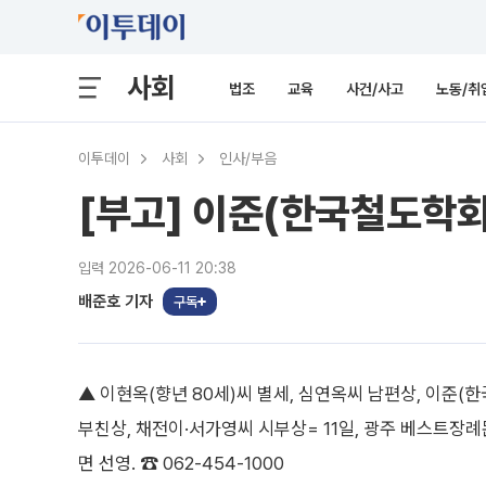
사회
법조
교육
사건/사고
노동/취
이투데이
사회
인사/부음
[부고] 이준(한국철도학회
입력 2026-06-11 20:38
배준호 기자
구독
▲ 이현옥(향년 80세)씨 별세, 심연옥씨 남편상, 이
부친상, 채전이·서가영씨 시부상= 11일, 광주 베스트장례문
면 선영. ☎ 062-454-1000