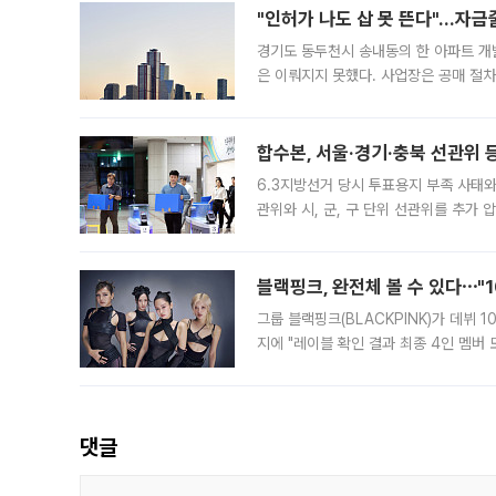
"인허가 나도 삽 못 뜬다"…자금
경기도 동두천시 송내동의 한 아파트 개
은 이뤄지지 못했다. 사업장은 공매 절차
3차 공매까지 진행됐으나 모두 유찰됐다.
후
합수본, 서울·경기·충북 선관위 등
6.3지방선거 당시 투표용지 부족 사태
관위와 시, 군, 구 단위 선관위를 추가
부(김태훈 서울중앙지검 3차장검사)는 
블랙핑크, 완전체 볼 수 있다⋯"
그룹 블랙핑크(BLACKPINK)가 데뷔
지에 "레이블 확인 결과 최종 4인 멤버
10주년을 이틀 앞둔 6일 10주년 기념행
확한
댓글