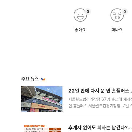
0
0
좋아요
화나요
주요 뉴스
22일 만에 다시 문 연 홈플러스
서울월드컵경기장점 67명 출근해 재개점 
연 홈플러스 서울월드컵경기장점. 7일 
우유, 과일 같은 신선식품이 차근차근 자
후계자 없어도 회사는 남긴다?…‘