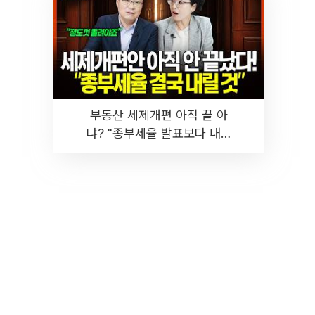
부동산 세제개편 아직 끝 아
냐? "종부세율 발표보다 내릴
것" 장기거주·양도세 전망 I 집
땅지성 I 김인만, 진미윤