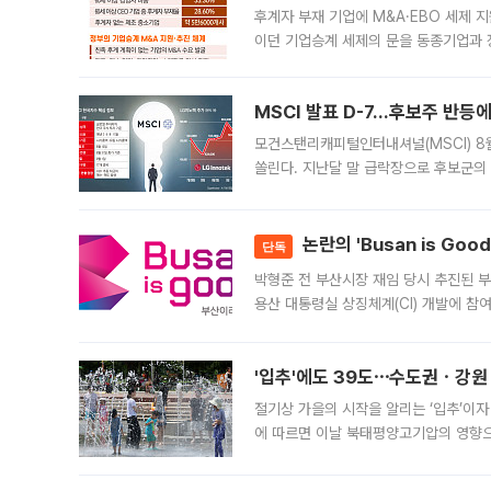
후계자 부재 기업에 M&A·EBO 세제 
이던 기업승계 세제의 문을 동종기업과 
대신 M&A나 임직원 인수(EBO)를 통
늘
MSCI 발표 D-7…후보주 반등
모건스탠리캐피털인터내셔널(MSCI) 8
쏠린다. 지난달 말 급락장으로 후보군의
가능성과 지수 추종 자금 유입 기대가 
논란의 'Busan is Go
단독
박형준 전 부산시장 재임 당시 추진된 부산
용산 대통령실 상징체계(CI) 개발에 참
도시브랜드 사업이 공개 이후 시민 공감
'입추'에도 39도⋯수도권ㆍ강원
절기상 가을의 시작을 알리는 ‘입추’이자
에 따르면 이날 북태평양고기압의 영향으
도, 낮 최고기온은 31~39도로, 전국