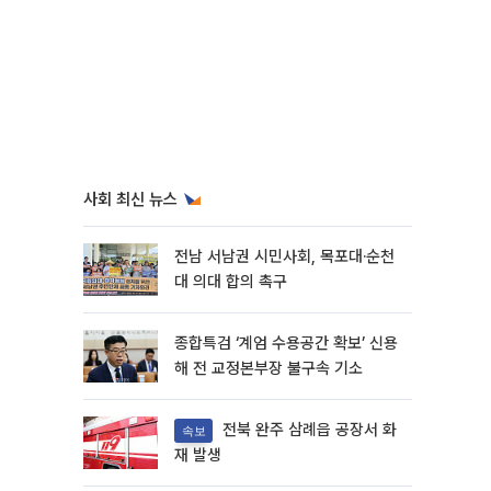
사회 최신 뉴스
전남 서남권 시민사회, 목포대·순천
대 의대 합의 촉구
종합특검 ‘계엄 수용공간 확보’ 신용
해 전 교정본부장 불구속 기소
전북 완주 삼례읍 공장서 화
속보
재 발생