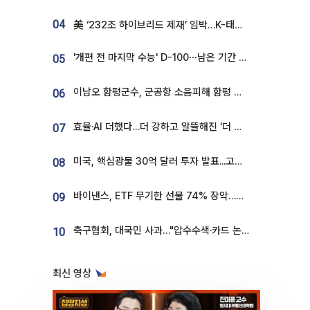
04
美 ‘232조 하이브리드 제재’ 임박…K-태양광, 불확실성 털고 날개 다나
'개편 전 마지막 수능' D-100⋯남은 기간 성적 올릴 전략은
05
이남오 함평군수, 군공항 소음피해 함평 보상 요구
06
효율·AI 더했다…더 강하고 알뜰해진 ‘더 뉴 그랜저 하이브리드’ [ET의 모빌리티]
07
미국, 핵심광물 30억 달러 투자 발표...고려아연 대미투자 언급
08
바이낸스, ETF 무기한 선물 74% 장악…한국 레버리지 ETF 거래 급증 [e가상자산]
09
축구협회, 대국민 사과…"압수수색·카드 논란 사죄, 강도 높은 쇄신"
10
최신 영상