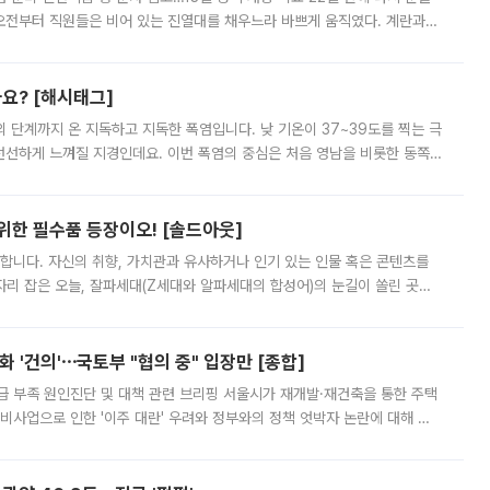
오전부터 직원들은 비어 있는 진열대를 채우느라 바쁘게 움직였다. 계란과
리를 잡기 시작했지만, 매장 곳곳엔 여전히 텅 빈 매대가 먼저 눈에 들어왔
까요? [해시태그]
’의 단계까지 온 지독하고 지독한 폭염입니다. 낮 기온이 37~39도를 찍는 극
 선선하게 느껴질 지경인데요. 이번 폭염의 중심은 처음 영남을 비롯한 동쪽
 북서풍이 산맥을 넘어 영남 쪽으로 내려오면서 뜨겁고 건조해졌는데요.
 위한 필수품 등장이오! [솔드아웃]
합니다. 자신의 취향, 가치관과 유사하거나 인기 있는 인물 혹은 콘텐츠를
'가 자리 잡은 오늘, 잘파세대(Z세대와 알파세대의 합성어)의 눈길이 쏠린 곳은
리는 공연장. 응원봉만큼이나 눈에 띄는 게 있습니다. 공연이 시작되기
 '건의'⋯국토부 "협의 중" 입장만 [종합]
급 부족 원인진단 및 대책 관련 브리핑 서울시가 재개발·재건축을 통한 주택
비사업으로 인한 '이주 대란' 우려와 정부와의 정책 엇박자 논란에 대해 정
실장은 2031년까지 31만 가구 착공 목표에 차질이 없다는 입장이나,