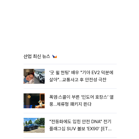
산업 최신 뉴스
'굿 윌 헌팅' 배우 "기아 EV2 덕분에
살아"…교통사고 후 안전성 극찬
폭염·스콜이 부른 ‘인도어 호캉스’ 열
풍…체류형 패키지 뜬다
"전동화에도 입힌 안전 DNA" 전기
플래그십 SUV 볼보 'EX90' [ET의
모빌리티]