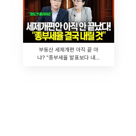
부동산 세제개편 아직 끝 아
냐? "종부세율 발표보다 내릴
것" 장기거주·양도세 전망 I 집
땅지성 I 김인만, 진미윤