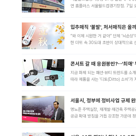
연 홈플러스 서울월드컵경기장점. 7일 
우유, 과일 같은 신선식품이 차근차근 자
입추매직 '불발', 처서매직은 올
“와 이제 시원한 거 같아” 단체 ‘뇌손상
한 더위 속 30도대 초반이 상대적으로
지역에 있었습니다. 7월 말에는 서풍과
콘서트 갈 때 응원봉만?⋯'최애'
지금 화제 되는 패션·뷰티 트렌드를 소개
따라 제품을 사는 '디토(Ditto) 소비
어디일까요? 아이돌 콘서트 시작을 기다
서울시, 정부에 정비사업 규제 완화
명노준 주택실장, 재개발·재건축 주택공
공급 확대 방침을 거듭 강조한 가운데 정
면 반박하고 나섰다. 명노준 서울시 주택