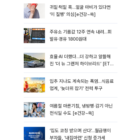
귀밑·턱밑 혹…얼굴 마비가 있다면
‘이 질병’ 의심[e건강~쏙]
주유소 기름값 12주 연속 내려…휘
발유·경유 1800원대
효율·AI 더했다…더 강하고 알뜰해
진 ‘더 뉴 그랜저 하이브리드’ [ET의
모빌리티]
입추 지나도 계속되는 폭염…식음료
업계, ‘늦더위 잡기’ 전력 투구
여름철 마른기침, 냉방병‧감기 아닌
천식일 수도 [e건강~쏙]
‘집도 코칭 받으며 산다’…월급쟁이
부자들, ‘내집마련’ 신청 증가세