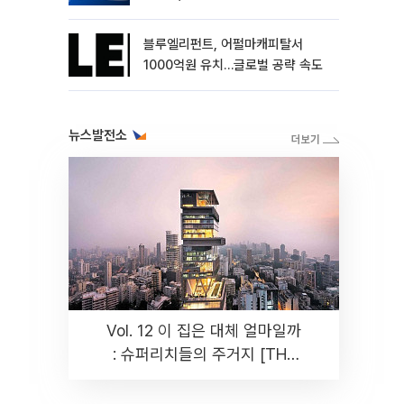
블루엘리펀트, 어펄마캐피탈서
1000억원 유치…글로벌 공략 속도
뉴스발전소
Vol. 12 이 집은 대체 얼마일까
: 슈퍼리치들의 주거지 [THE
RARE]