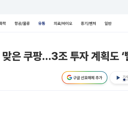
화학
항공/물류
유통
의료/바이오
중기/벤처
일반
맞은 쿠팡…3조 투자 계획도 ‘
기사
구글 선호매체 추가