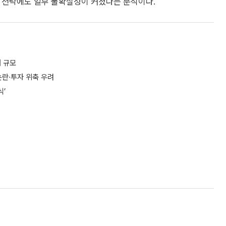
대 전략에도 일부 불확실성이 커졌다는 분석이다.
대 규모
논란·투자 위축 우려
식’