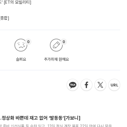
’ [ET의 모빌리티]
[종합]
0
0
슬퍼요
추가취재 원해요
…정상화 바쁜데 재고 없어 ‘발동동’[가보니]
준비 신선식품 등 순차 입고…13일 정식 개장 목표 22일 만에 다시 문을