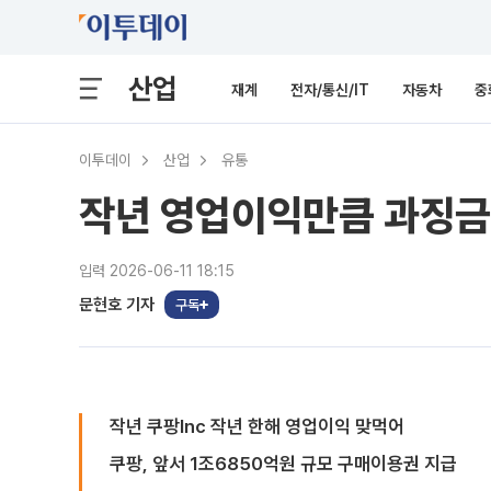
산업
재계
전자/통신/IT
자동차
중
이투데이
산업
유통
작년 영업이익만큼 과징금 
입력 2026-06-11 18:15
문현호 기자
구독
작년 쿠팡Inc 작년 한해 영업이익 맞먹어
쿠팡, 앞서 1조6850억원 규모 구매이용권 지급