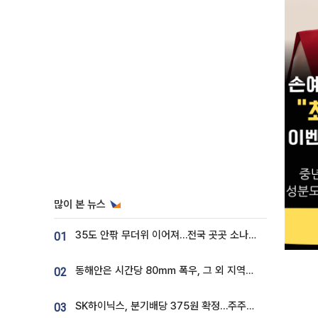
많이 본 뉴스
35도 안팎 무더위 이어져…전국 곳곳 소나기 [오늘 날씨]
01
동해안은 시간당 80㎜ 폭우, 그 외 지역은 폭염…‘극과 극 날씨’
02
SK하이닉스, 분기배당 375원 확정…주주환원책 9월로 앞당겨 발표
03