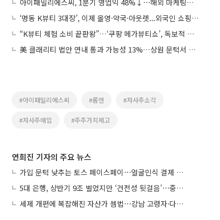
아이패밀리에스씨, 1분기 영업익 48%↓⋯해외 마케팅비 등 영향
‘명동 K뷰티 3대장’, 이제 올영·약국·아웃렛...외국인 쇼핑 열기 후끈
“K뷰티 체험 소비 끝판왕”…‘쿠팡 메가뷰티쇼’, 독보적 혜택으로 성수동 달궜다
美 클래리티 법안 연내 통과 가능성 13%…상원 문턱서 제동
#아이패밀리에스씨
#롬앤
#자사주소각
#자사주매입
#주주가치제고
연희진 기자의 주요 뉴스
가입 문턱 낮추는 토스 페이스페이⋯얼굴인식 결제 확산 속도낸다
5대 은행, 상반기 9조 벌었지만 ‘건전성 뒷걸음’⋯중기대출 문턱 높아지나
세제 개편에 복잡해진 자산가 셈법⋯강남 고령자·다주택자 ‘자산재편 고심’