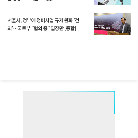
서울시, 정부에 정비사업 규제 완화 '건
의'⋯국토부 "협의 중" 입장만 [종합]