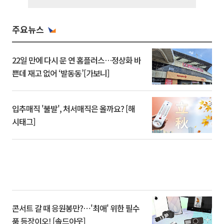
주요뉴스
22일 만에 다시 문 연 홈플러스…정상화 바
쁜데 재고 없어 ‘발동동’[가보니]
입추매직 '불발', 처서매직은 올까요? [해
시태그]
콘서트 갈 때 응원봉만?⋯'최애' 위한 필수
품 등장이오! [솔드아웃]