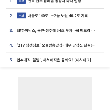
전북 완주 삼례읍 공장서 화재 발생
속보
1.
서울도 '40도'…오늘 노원 40.2도 기록
속보
2.
SK하이닉스, 용인·청주에 54조 투자…AI 메모리 생산기지 키운다
3.
'2TV 생생정보' 오늘방송맛집- 배우 강성진 단골! 쌀국수ㆍ푸팟퐁 커리 맛집 '블○○○'
4.
입추매직 '불발', 처서매직은 올까요? [해시태그]
5.