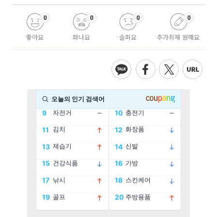
0
0
0
0
좋아요
화나요
슬퍼요
추가취재 원해요