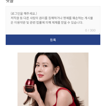
댓글
0 / 300