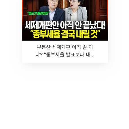
부동산 세제개편 아직 끝 아
냐? "종부세율 발표보다 내릴
것" 장기거주·양도세 전망 I 집
땅지성 I 김인만, 진미윤