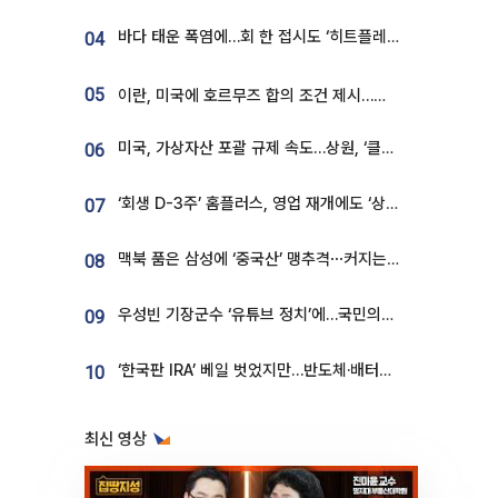
바다 태운 폭염에…회 한 접시도 ‘히트플레이션’
04
05
이란, 미국에 호르무즈 합의 조건 제시…美 “경기 아직 안 끝나” [종합]
미국, 가상자산 포괄 규제 속도…상원, ‘클래리티법’ 9월 절차투표 추진
06
‘회생 D-3주’ 홈플러스, 영업 재개에도 ‘상품 공급망’ 복구가 생존 관건
07
맥북 품은 삼성에 ‘중국산’ 맹추격⋯커지는 노트북 OLED 시장
08
우성빈 기장군수 ‘유튜브 정치’에…국민의힘 군의원들 집단 반발
09
‘한국판 IRA’ 베일 벗었지만…반도체·배터리 업계 “시행령이 관건”
10
최신 영상