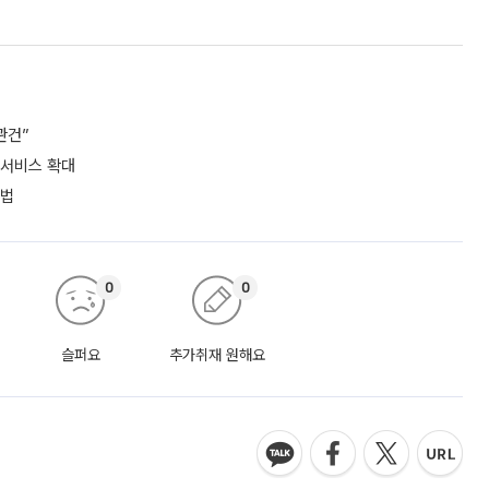
관건”
 서비스 확대
셈법
0
0
슬퍼요
추가취재 원해요