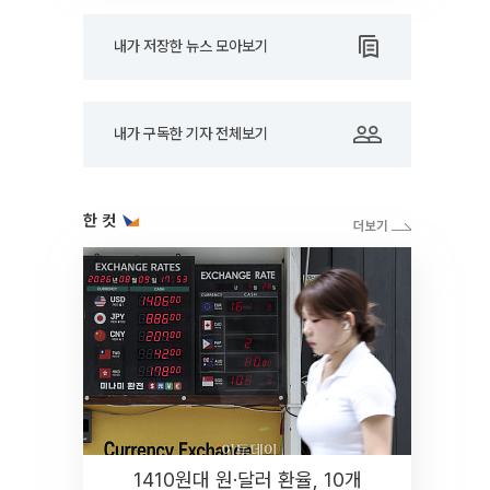
내가 저장한 뉴스 모아보기
내가 구독한 기자 전체보기
한 컷
1410원대 원·달러 환율, 10개