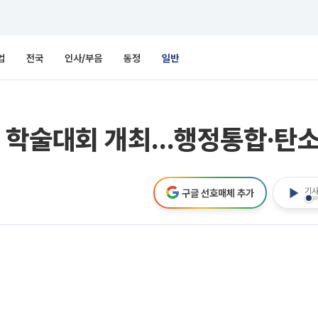
업
전국
인사/부음
동정
일반
 학술대회 개최…행정통합·탄
기사
구글 선호매체 추가