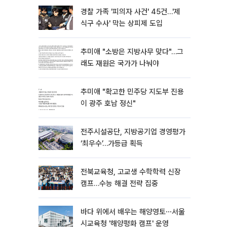
경찰 가족 '피의자 사건' 45건…'제
식구 수사' 막는 상피제 도입
추미애 "소방은 지방사무 맞다"…그
래도 재원은 국가가 나눠야
추미애 "확고한 민주당 지도부 진용
이 광주 호남 정신"
전주시설공단, 지방공기업 경영평가
‘최우수’…가등급 획득
전북교육청, 고교생 수학학력 신장
캠프…수능 해결 전략 집중
바다 위에서 배우는 해양영토⋯서울
시교육청 '해양평화 캠프' 운영