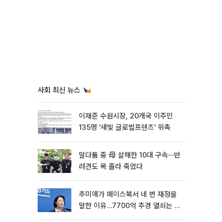
사회 최신 뉴스
이재준 수원시장, 20개국 이주민
135명 '새빛 글로벌프렌즈' 위촉
말다툼 중 母 살해한 10대 구속⋯반
려견도 목 졸라 죽였다
추미애가 페이스북서 네 번 재정을
말한 이유…7700억 추경 열쇠는 도
의회에