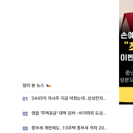
많이 본 뉴스
3445억 자사주 지급 마쳤는데...삼성전자 DX노조, 뒤늦은 '떼쓰기 집회'
01
영끌 '주택공급' 대책 임박⋯비아파트·도심복합까지 총동원
02
종부세 개편에도…1·3주택 종부세 격차 2028년부터 확대
03