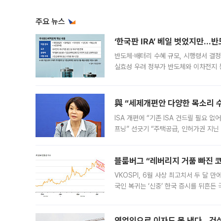
주요 뉴스
‘한국판 IRA’ 베일 벗었지만…
반도체·배터리 수혜 규모, 시행령서 결정
실효성 우려 정부가 반도체와 이차전지 
법(IRA)’으로 불리는 국내생산세액공제
與 “세제개편안 다양한 목소리 
ISA 개편에 “기존 ISA 건드릴 필요 
프닝” 선긋기 “주택공급, 인허가권 지닌
견을 수렴해 당정과 개편안에 대한 조율
블룸버그 “레버리지 거품 빠진 코
VKOSPI, 6월 사상 최고치서 두 달
국인 복귀는 ‘신중’ 한국 증시를 뒤흔
했다. 대규모 반대매매로 레버리지 투자
영업익으로 이자도 못 낸다…건설 