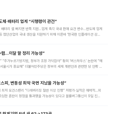
반도체·배터리 업계 “시행령이 관건”
 배터리 셀 빠지면 반쪽 지원…업계 촉각 국내 판매 요건 변수…반도체 업계
등 첨단산업의 국내 생산을 지원하기 위해 이른바 ‘한국판 인플레이션 감축
를 신설했지만, 업계에서는 세부 지원 대상에 따라 정책 효과가 크게 달라
수렴…이달 말 정리 가능성”
없어” “주가누르기방지법, 정부가 조정 가닥잡아” 황희 ‘버스하우스’ 논란에 “해
 서울시가 중요해” 더불어민주당은 정부의 세제 개편안과 관련한 당 안팎 의
에 나서겠다고 예고했다. 민주당은 8월 말 당정 조율을 거친 개편안이
스피, 변동성 최악 국면 지났을 가능성”
 만에 최저 모건스탠리 “디레버리징 절반 이상 진행” 저평가·실적은 매력적…외
든 극심한 혼란이 정점을 통과했을 가능성이 있다고 블룸버그통신이 9일 진단
가 상당 부분 정리된 데다 금융당국의 규제 강화로 고위험 상품 거래도 급감
한계기업 5년 새 62→173곳