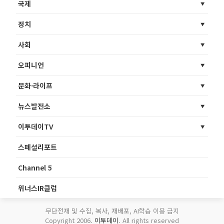
국제
정치
사회
오피니언
문화·라이프
뉴스발전소
이투데이TV
스페셜리포트
Channel 5
위너스IR클럽
무단전재 및 수집, 복사, 재배포, AI학습 이용 금지
Copyright 2006.
이투데이
. All rights reserved