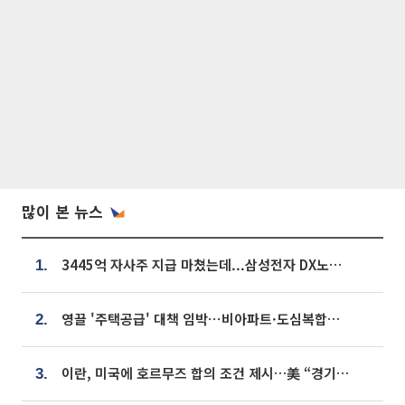
많이 본 뉴스
3445억 자사주 지급 마쳤는데...삼성전자 DX노조, 뒤늦은 '떼쓰기 집회'
1.
영끌 '주택공급' 대책 임박⋯비아파트·도심복합까지 총동원
2.
이란, 미국에 호르무즈 합의 조건 제시…美 “경기 아직 안 끝나” [종합]
3.