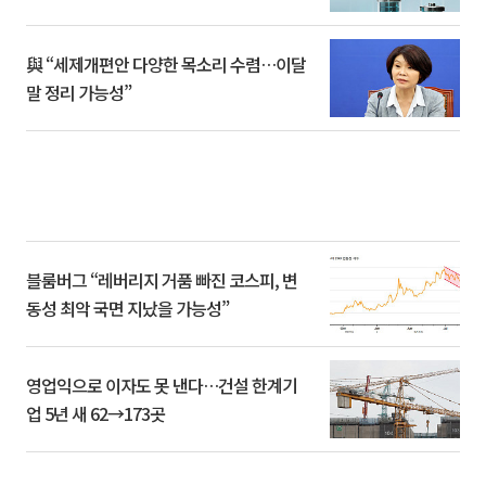
與 “세제개편안 다양한 목소리 수렴…이달
말 정리 가능성”
블룸버그 “레버리지 거품 빠진 코스피, 변
동성 최악 국면 지났을 가능성”
영업익으로 이자도 못 낸다…건설 한계기
업 5년 새 62→173곳