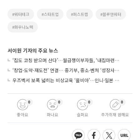
#워터테크
#스타트업
#퍼스트랩
#블루앤워터
#화우나노텍
서이원 기자의 주요 뉴스
‘집도 코칭 받으며 산다’…월급쟁이부자들, ‘내집마련’ 신청 증가세
‘창업-도약-재도전’ 연결… 중기부, 중소·벤처 ‘성장사다리’ 짓는다
우즈벡서 보폭 넓히는 비상교육 ‘올비아’…인니·일본 진출 타진
0
0
0
0
좋아요
화나요
슬퍼요
추가취재 원해요