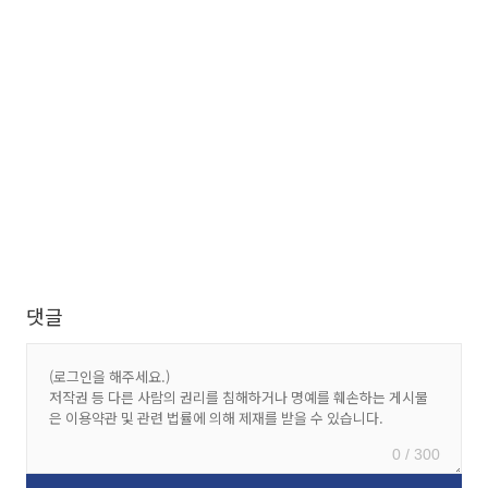
댓글
0 / 300