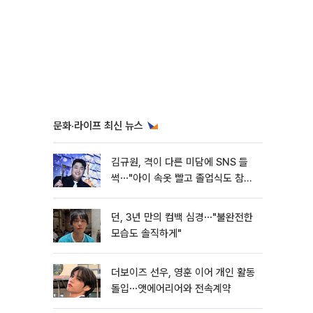
문화·라이프 최신 뉴스
김규원, 격이 다른 미담에 SNS 들
썩⋯"아이 속옷 빨고 졸업식도 참
석"
던, 3년 만의 컴백 심경⋯"불완전한
모습도 솔직하게"
더보이즈 선우, 영훈 이어 개인 활동
돌입⋯앳에어리어와 전속계약