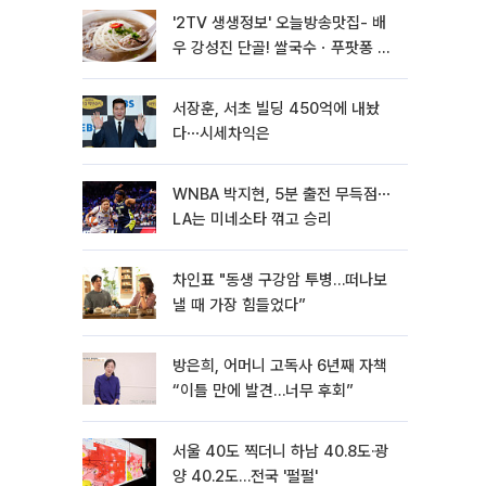
'2TV 생생정보' 오늘방송맛집- 배
우 강성진 단골! 쌀국수ㆍ푸팟퐁 커
리 맛집 '블○○○'
서장훈, 서초 빌딩 450억에 내놨
다⋯시세차익은
WNBA 박지현, 5분 출전 무득점⋯
LA는 미네소타 꺾고 승리
차인표 "동생 구강암 투병…떠나보
낼 때 가장 힘들었다”
방은희, 어머니 고독사 6년째 자책
“이틀 만에 발견…너무 후회”
서울 40도 찍더니 하남 40.8도·광
양 40.2도…전국 '펄펄'