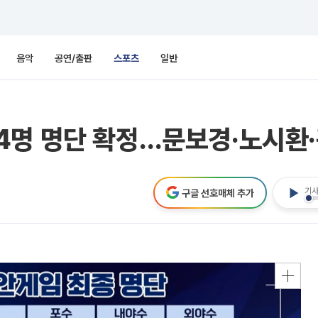
음악
공연/출판
스포츠
일반
4명 명단 확정…문보경·노시환
기사
구글 선호매체 추가