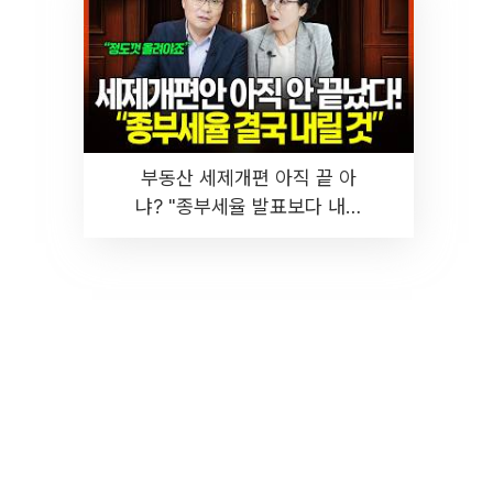
부동산 세제개편 아직 끝 아
냐? "종부세율 발표보다 내릴
것" 장기거주·양도세 전망 I 집
땅지성 I 김인만, 진미윤