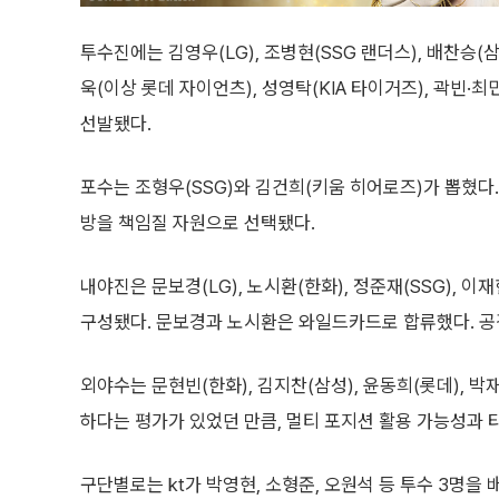
투수진에는 김영우(LG), 조병현(SSG 랜더스), 배찬승(삼
욱(이상 롯데 자이언츠), 성영탁(KIA 타이거즈), 곽빈
선발됐다.
포수는 조형우(SSG)와 김건희(키움 히어로즈)가 뽑혔다
방을 책임질 자원으로 선택됐다.
내야진은 문보경(LG), 노시환(한화), 정준재(SSG), 이재
구성됐다. 문보경과 노시환은 와일드카드로 합류했다. 공
외야수는 문현빈(한화), 김지찬(삼성), 윤동희(롯데), 박
하다는 평가가 있었던 만큼, 멀티 포지션 활용 가능성과 
구단별로는 kt가 박영현, 소형준, 오원석 등 투수 3명을