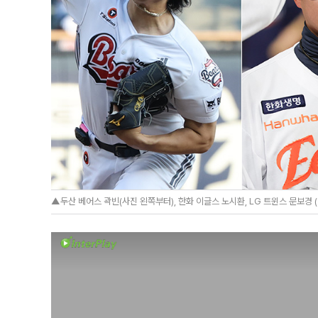
▲두산 베어스 곽빈(사진 왼쪽부터), 한화 이글스 노시환, LG 트윈스 문보경 