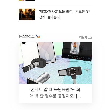
'재벌X형사2' 오늘 출격⋯안보현 '인
생캐' 돌아온다
뉴스발전소
콘서트 갈 때 응원봉만?⋯'최
애' 위한 필수품 등장이오! [솔
드아웃]