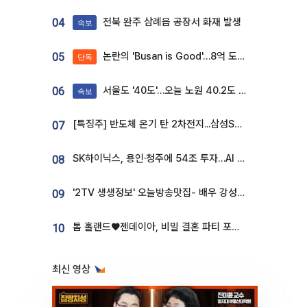
전북 완주 삼례읍 공장서 화재 발생
04
속보
논란의 'Busan is Good'…8억 도시브랜드, 용산 대통령실 CI 업체가 수행
05
단독
서울도 '40도'…오늘 노원 40.2도 기록
06
속보
[특징주] 반도체 온기 탄 2차전지...삼성SDI, 장 초반 7% 넘게 껑충
07
SK하이닉스, 용인·청주에 54조 투자…AI 메모리 생산기지 키운다
08
'2TV 생생정보' 오늘방송맛집- 배우 강성진 단골! 쌀국수ㆍ푸팟퐁 커리 맛집 '블○○○'
09
톰 홀랜드♥젠데이아, 비밀 결혼 파티 포착⋯호텔 대관비만 9억
10
최신 영상