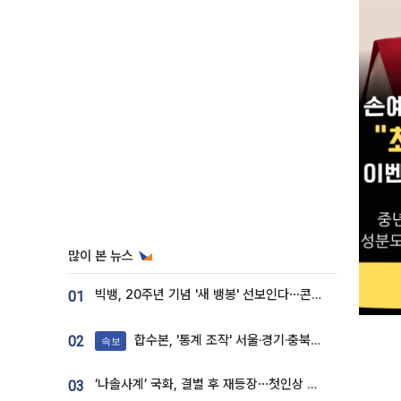
많이 본 뉴스
빅뱅, 20주년 기념 '새 뱅봉' 선보인다⋯콘서트 앞두고 팝업 개최
01
합수본, '통계 조작' 서울·경기·충북 선관위 등 추가 압수수색
02
속보
‘나솔사계’ 국화, 결별 후 재등장⋯첫인상 투표 휩쓸고 ‘인기녀’ 등극
03