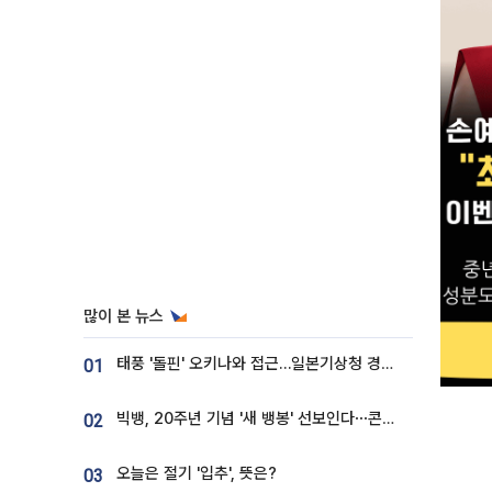
많이 본 뉴스
태풍 '돌핀' 오키나와 접근…일본기상청 경로 업데이트
01
빅뱅, 20주년 기념 '새 뱅봉' 선보인다⋯콘서트 앞두고 팝업 개최
02
오늘은 절기 '입추', 뜻은?
03