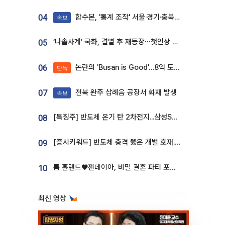
합수본, '통계 조작' 서울·경기·충북 선관위 등 추가 압수수색
04
속보
‘나솔사계’ 국화, 결별 후 재등장⋯첫인상 투표 휩쓸고 ‘인기녀’ 등극
05
논란의 'Busan is Good'…8억 도시브랜드, 용산 대통령실 CI 업체가 수행
06
단독
전북 완주 삼례읍 공장서 화재 발생
07
속보
[특징주] 반도체 온기 탄 2차전지...삼성SDI, 장 초반 7% 넘게 껑충
08
[증시키워드] 반도체 충격 뚫은 개별 호재...포스코퓨처엠·에코프로·한화솔루션 '눈길'
09
톰 홀랜드♥젠데이아, 비밀 결혼 파티 포착⋯호텔 대관비만 9억
10
최신 영상