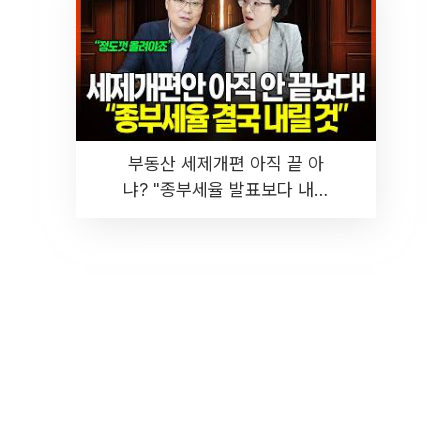
부동산 세제개편 아직 끝 아
냐? "종부세율 발표보다 내릴
것" 장기거주·양도세 전망 I 집
땅지성 I 김인만, 진미윤