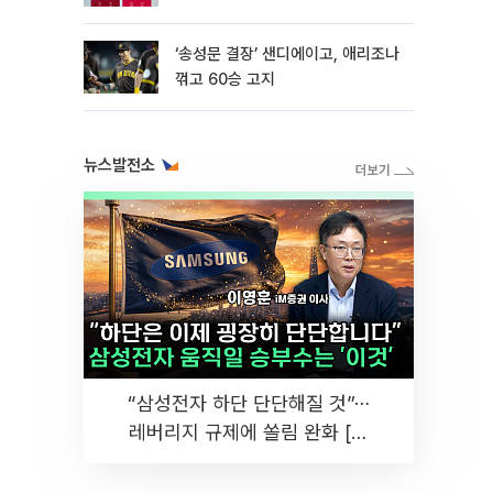
‘송성문 결장’ 샌디에이고, 애리조나
꺾고 60승 고지
뉴스발전소
“삼성전자 하단 단단해질 것”⋯
레버리지 규제에 쏠림 완화 [찐
코노미]