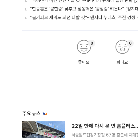
“삼성전자 하단 단단해질 것”⋯레버리지 규제에 쏠림 완화 [
“한동훈은 ‘공한증’ 낮추고 장동혁은 ‘공장증’ 키운다” [정치
“골키퍼로 세워도 최선 다할 것”⋯맨시티 누네스, 주전 경쟁 
0
0
좋아요
화나요
주요 뉴스
22일 만에 다시 문 연 홈플러스
서울월드컵경기장점 67명 출근해 재개점 