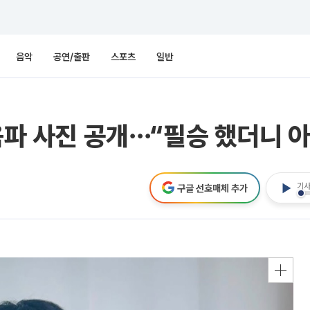
음악
공연/출판
스포츠
일반
음파 사진 공개⋯“필승 했더니 
기사
구글 선호매체 추가