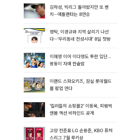
김하성, 빅리그 돌아왔지만 또 벤
치⋯애틀랜타는 8연승
영탁, 이경규와 지역 살리기 나선
다⋯'우리동네 전성시대' 8일 첫방
이재영 이어 이다영도 투란 입단…
쌍둥이 자매 한솥밥
이랜드 스파오키즈, 잠실 롯데월드
몰 팝업 연다
'킬러들의 쇼핑몰2' 이동욱, 피범벅
맨몸 액션 비하인드 공개
고양 전준표·LG 손용준, KBO 퓨처
스리그 7월 루키상