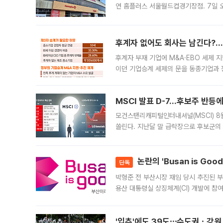
연 홈플러스 서울월드컵경기장점. 7일 
우유, 과일 같은 신선식품이 차근차근 자
후계자 없어도 회사는 남긴다?…‘
후계자 부재 기업에 M&A·EBO 세제 
이던 기업승계 세제의 문을 동종기업과 
대신 M&A나 임직원 인수(EBO)를 통
늘
MSCI 발표 D-7…후보주 반등
모건스탠리캐피털인터내셔널(MSCI) 8
쏠린다. 지난달 말 급락장으로 후보군의
가능성과 지수 추종 자금 유입 기대가 
논란의 'Busan is Go
단독
박형준 전 부산시장 재임 당시 추진된 부산
용산 대통령실 상징체계(CI) 개발에 참
도시브랜드 사업이 공개 이후 시민 공감
'입추'에도 39도⋯수도권ㆍ강원