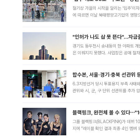
절기상 가을의 시작을 알리는 ‘입추’이자
에 따르면 이날 북태평양고기압의 영향으
도, 낮 최고기온은 31~39도로, 전국
"인허가 나도 삽 못 뜬다"…자금
경기도 동두천시 송내동의 한 아파트 개
은 이뤄지지 못했다. 사업장은 공매 절차
3차 공매까지 진행됐으나 모두 유찰됐다.
후
합수본, 서울·경기·충북 선관위 등
6.3지방선거 당시 투표용지 부족 사태
관위와 시, 군, 구 단위 선관위를 추가
부(김태훈 서울중앙지검 3차장검사)는 
블랙핑크, 완전체 볼 수 있다⋯"
그룹 블랙핑크(BLACKPINK)가 데뷔
지에 "레이블 확인 결과 최종 4인 멤버
10주년을 이틀 앞둔 6일 10주년 기념행