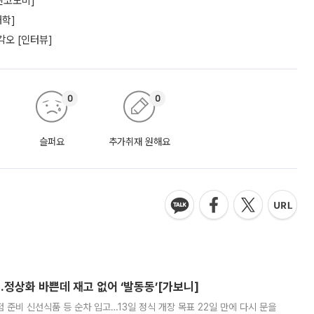
찐코노미]
대학]
각오 [인터뷰]
0
0
슬퍼요
추가취재 원해요
…정상화 바쁜데 재고 없어 ‘발동동’[가보니]
준비 신선식품 등 순차 입고…13일 정식 개장 목표 22일 만에 다시 문을