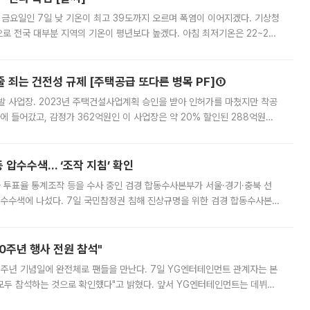
 금요일인 7일 낮 기온이 최고 39도까지 오르며 폭염이 이어지겠다. 기상청
로 전국 대부분 지역의 기온이 평년보다 높겠다. 아침 최저기온은 22~27
 대부분 지역에 폭염특보가 발효된 가운데 최고체감온도는 35도 안팎까지 올라
줄 죄는 건전성 규제 [주택공급 또다른 병목 PF]①
발 사업장. 2023년 주택건설사업계획 승인을 받아 인허가를 마쳤지만 착공
에 들어갔고, 감정가 362억원인 이 사업장은 약 20% 할인된 288억원에
 현재는 4차 공매를 위한 조건 협의가 진행 중이다. 수도권의 주요 주거 배
 압수수색… ‘조작 지침’ 확인
와 투표율 통계조작 등을 수사 중인 검경 합동수사본부가 서울·경기·충북 선
 압수수색에 나섰다. 7일 국민참정권 침해 진상규명을 위한 검경 합동수사본
추가 증거 확보를 위해 중앙선관위, 서울시·경기도·충청북도 선관위, 김포시
10주년 행사 전원 참석"
 10주년 기념일에 완전체로 팬들을 만난다. 7일 YG엔터테인먼트 관계자는 본
 모두 참석하는 것으로 확인했다"고 밝혔다. 앞서 YG엔터테인먼트는 데뷔
사 개최를 공지한 바 있다. 다만 장소를 '8일 오후 서울 모처'로 안내하며 정