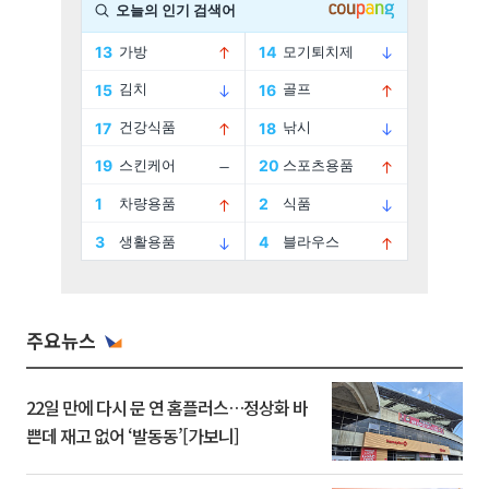
주요뉴스
22일 만에 다시 문 연 홈플러스…정상화 바
쁜데 재고 없어 ‘발동동’[가보니]