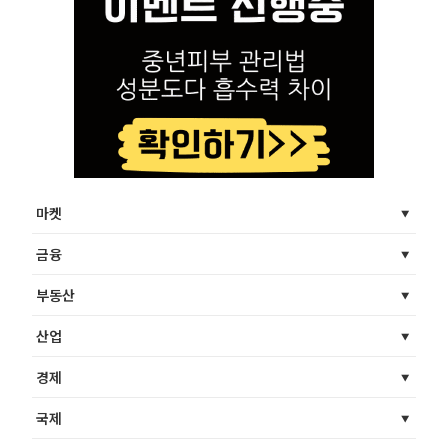
마켓
금융
부동산
산업
경제
국제