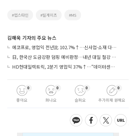
#엡스타인
#빌게이츠
#MS
김해욱 기자의 주요 뉴스
에코프로, 영업익 전년比 102.7%↑…신사업·소재 다각화 박차
日, 한국산 도금강판 덤핑 예비판정…내년 대일 철강 수출 ‘빨간불’
HD현대일렉트릭, 2분기 영업익 37%↑…“데이터센터 사업, 새로운 성장 축”
0
0
0
0
좋아요
화나요
슬퍼요
추가취재 원해요