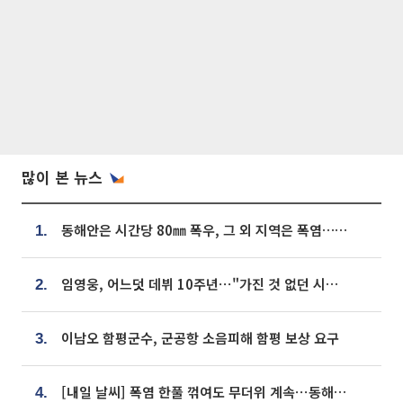
많이 본 뉴스
동해안은 시간당 80㎜ 폭우, 그 외 지역은 폭염…‘극과 극 날씨’
1.
임영웅, 어느덧 데뷔 10주년⋯"가진 것 없던 시절, 내 앞엔 20명의 팬뿐"
2.
이남오 함평군수, 군공항 소음피해 함평 보상 요구
3.
[내일 날씨] 폭염 한풀 꺾여도 무더위 계속⋯동해안 이틀 연속 비
4.