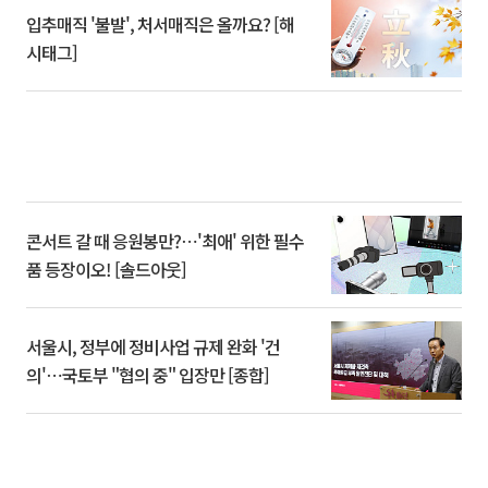
입추매직 '불발', 처서매직은 올까요? [해
시태그]
콘서트 갈 때 응원봉만?⋯'최애' 위한 필수
품 등장이오! [솔드아웃]
서울시, 정부에 정비사업 규제 완화 '건
의'⋯국토부 "협의 중" 입장만 [종합]