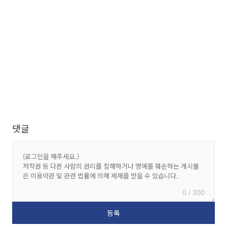
댓글
0 / 300