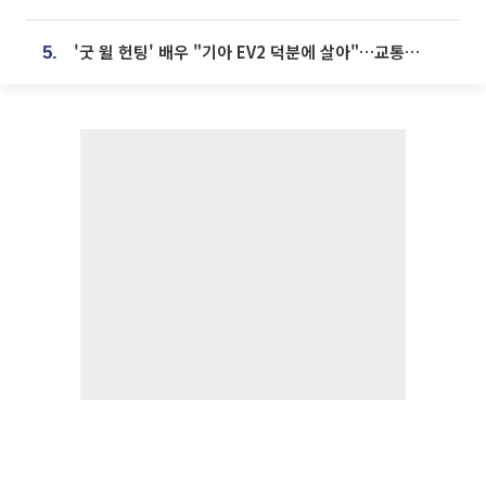
'굿 윌 헌팅' 배우 "기아 EV2 덕분에 살아"…교통사고 후 안전성 극찬
5.