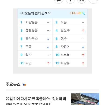
주요뉴스
22일 만에 다시 문 연 홈플러스…정상화 바
쁜데 재고 없어 ‘발동동’[가보니]