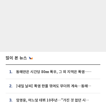
많이 본 뉴스
동해안은 시간당 80㎜ 폭우, 그 외 지역은 폭염…‘극과 극 날씨’
1.
[내일 날씨] 폭염 한풀 꺾여도 무더위 계속⋯동해안 이틀 연속 비
2.
임영웅, 어느덧 데뷔 10주년⋯"가진 것 없던 시절, 내 앞엔 20명의 팬뿐"
3.