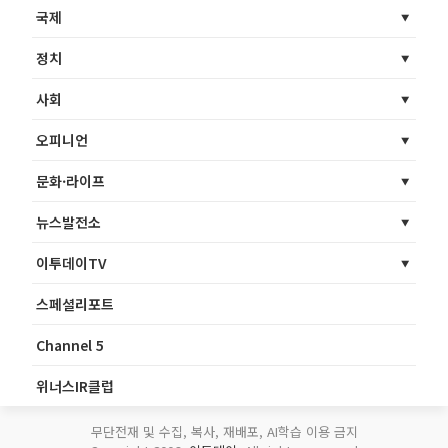
국제
정치
사회
오피니언
문화·라이프
뉴스발전소
이투데이TV
스페셜리포트
Channel 5
위너스IR클럽
무단전재 및 수집, 복사, 재배포, AI학습 이용 금지