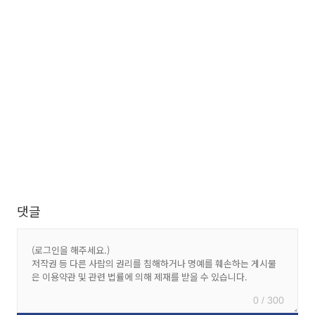
댓글
0 / 300