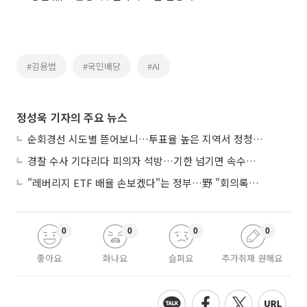
#김용범
#국민배당
#AI
정성욱 기자의 주요 뉴스
순회경선 시도별 뜯어보니…투표율 높은 지역서 정청래 강세
경찰 수사 기다리다 피의자 석방…기한 넘기면 속수무책
"레버리지 ETF 배율 손보겠다"는 정부…野 "회의록부터 내놔야"
0
0
0
0
좋아요
화나요
슬퍼요
추가취재 원해요