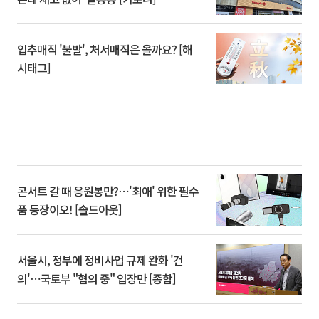
입추매직 '불발', 처서매직은 올까요? [해
시태그]
콘서트 갈 때 응원봉만?⋯'최애' 위한 필수
품 등장이오! [솔드아웃]
서울시, 정부에 정비사업 규제 완화 '건
의'⋯국토부 "협의 중" 입장만 [종합]