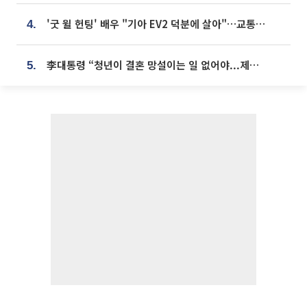
'굿 윌 헌팅' 배우 "기아 EV2 덕분에 살아"…교통사고 후 안전성 극찬
4.
李대통령 “청년이 결혼 망설이는 일 없어야...제도상 불이익 조사”
5.